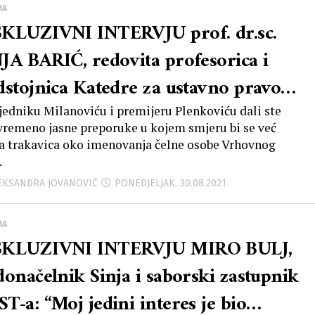
MA
KLUZIVNI INTERVJU prof. dr.sc.
JA BARIĆ, redovita profesorica i
dstojnica Katedre za ustavno pravo
vnog Fakulteta u Rijeci: “Smatram da
jedniku Milanoviću i premijeru Plenkoviću dali ste
vremeno jasne preporuke u kojem smjeru bi se već
mo se bez iščekivanja miga od strane
 trakavica oko imenovanja čelne osobe Vrhovnog
.
tike upravo mi, kao profesori i
LEKSANDRA JOVANOVIĆ
PONEDJELJAK, 30.08.2021.
stvenici, trebali uhvatiti u koštac s
adom praktične analize stanja i
MA
KLUZIVNI INTERVJU MIRO BULJ,
učnih osnova za sveobuhvatnu
donačelnik Sinja i saborski zastupnik
iziju Ustava RH!”
T-a: “Moj jedini interes je bio