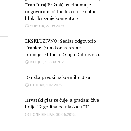
Fran Juraj Prižmić oštrim mu je
odgovorom očitao lekciju te dobio
blok i brisanje komentara
SUBOTA, 27.09.2025.
EKSKLUZIVNO: Sedlar odgovorio
Frankoviću nakon zabrane
premijere filma o Oluji i Dubrovniku
NEDJELJA, 3.08.2025.
Danska preuzima kormilo EU-a
UTORAK, 1.07.2025.
Hrvatski glas se čuje, a građani žive
bolje 12 godina od ulaska u EU
PONEDJELJAK, 30.06.2025.