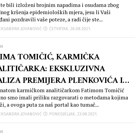
lačenje što većeg broja ljudi kako bi
ste bili izloženi brojnim napadima i osudama zbog
nog kršenja epidemioloških mjera, jesu li Vaši
ovci, ugostitelji i ostali poduzetnici
ani pozdravili vaše poteze, a radi čije ste...
m danima nešto zaradili za život jer
LEKSANDRA JOVANOVIĆ
ČETVRTAK, 26.08.2021.
o sve što imaju!”
MA
TIMA TOMIČIĆ, KARMIČKA
ALITIČARKA: EKSKLUZIVNA
LIZA PREMIJERA PLENKOVIĆA I
ADONAČELNIKA TOMAŠEVIĆA !!
znatom karmičkom analitičarkom Fatimom Tomičić
no smo imali priliku razgovarati o metodama kojima
ži, a ovoga puta za naš portal kao tumač...
LEKSANDRA JOVANOVIĆ
PONEDJELJAK, 23.08.2021.
MA