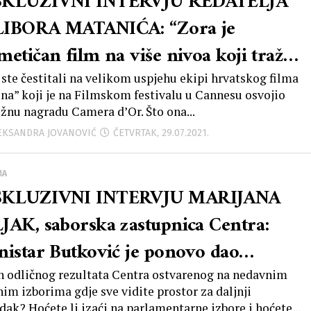
SKLUZIVNI INTERVJU REDATELJA
IBORA MATANIĆA: “Zora je
metičan film na više nivoa koji traži
publike maksimum pažnje, tako sam i
 ste čestitali na velikom uspjehu ekipi hrvatskog filma
na” koji je na Filmskom festivalu u Cannesu osvojio
projekciji u Areni bio oduševljen
ižnu nagradu Camera d’Or. Što ona...
likom koja je bila maksimalno
LEKSANDRA JOVANOVIĆ
ČETVRTAK, 29.07.2021.
centrirana i u jednom trenu kao da
MA
oglo osjetiti kako se emocija s platna
SKLUZIVNI INTERVJU MARIJANA
osi u gledalište!”
JAK, saborska zastupnica Centra:
nistar Butković je ponovo dao
ćanje kako se trebamo strpiti par
 odličnog rezultata Centra ostvarenog na nedavnim
nim izborima gdje sve vidite prostor za daljnji
ina na izgradnju brze ceste Trogir-
dak? Hoćete li izaći na parlamentarne izbore i hoćete...