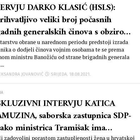
ERVJU DARKO KLASIĆ (HSLS):
ihvatljivo veliki broj počasnih
gadnih generalskih činova s obzirom
veličinu vojske dovodi do apsurdne
tarstvu obrane u narednom periodu predstoji izrada
lnika o dodjeli činova vojnim osobama te se prema
acije i bespotrebno bi dodatno
nom ministru Banožiću od strane brigadnih generala
..
eretio proračun MORH-a
LEKSANDRA JOVANOVIĆ
SRIJEDA, 18.08.2021.
MA
KLUZIVNI INTERVJU KATICA
MUZINA, saborska zastupnica SDP-
“Iako ministrica Tramišak ima
 li zadovoljni porastom zastupljenosti žena u hrvatskoj