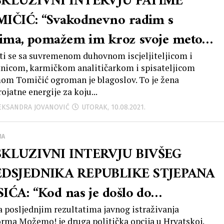
KLUZIVNI INTERVJU FATIME
IČIĆ: “Svakodnevno radim s
dima, pomažem im kroz svoje metode
e riješe i oslobode brige, patnje,
ti se sa suvremenom duhovnom iscjeljiteljicom i
tnicom, karmičkom analitičarkom i spisateljicom
eta, blokada, ali pomažem i onima
om Tomičić ogroman je blagoslov. To je žena
ojatne energije za koju...
i trpe teret magijskih obreda
LEKSANDRA JOVANOVIĆ
UTORAK, 10.08.2021.
enih od strane ljudi koji su
omorni, licemjerni, zlobni. Sve što
MA
KLUZIVNI INTERVJU BIVŠEG
im i čime se bavim mi osigurava
DSJEDNIKA REPUBLIKE STJEPANA
je sreće!”
IĆA: “Kod nas je došlo do
amjerne zablude da su ‘Za dom
 posljednjim rezultatima javnog istraživanja
orma Možemo! je druga politička opcija u Hrvatskoj.