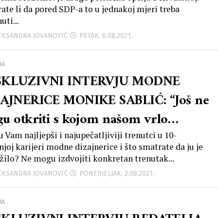
mni’ koristili HOS-ovci koji su
ate li da pored SDP-a to u jednakoj mjeri treba
uti...
ili Hrvatsku – što nije istina! U
LEKSANDRA JOVANOVIĆ
PETAK, 6.08.2021.
akvim bitkama nikakav HOS nije
jelovao!”
MA
SKLUZIVNI INTERVJU MODNE
AJNERICE MONIKE SABLIĆ: “Još ne
u otkriti s kojom našom vrlo
ularnom pjevačicom imam dogovor
u Vam najljepši i najupečatljiviji trenutci u 10-
njoj karijeri modne dizajnerice i što smatrate da ju je
snimanje zimske kolekcije čemu se
ežilo? Ne mogu izdvojiti konkretan trenutak...
zetno veselim…”
LEKSANDRA JOVANOVIĆ
PONEDJELJAK, 2.08.2021.
MA