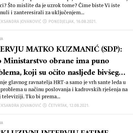
ozantan životopis, izgleda da ne
ici? Što mislite da je uzrok tome? Čime biste Vi iste
jeva konkretnije upregnuti cijeli
nuli i zanteresirali za uključenjem...
av da bolje radi u korist Hrvatske.
LEKSANDRA JOVANOVIĆ
PONEDJELJAK, 16.08.2021.
ovoljan je rast u povlačenju sredstava
MA
a su nam na raspolaganju, a iz načina
ERVJU MATKO KUZMANIĆ (SDP):
koji je pisan NPOO može se zaključiti
o Ministarstvo obrane ima puno
možda u Vladi ni nema kapaciteta ni
lema, koji su očito nasljeđe bivšeg
gije da se pokaže bolja inicijativa i
istra Damira Krstičevića, smatram
nje glavnog ravnatelja HRT-a samo je vrh sante leda u
i rezultati!”
problema u načinu poslovanja i kadrovskih rješenja na
je nabavka borbenih aviona odrađena
 televiziji. Tko bi prema...
ljantno i maksimalno profesionalno
LEKSANDRA JOVANOVIĆ
ČETVRTAK, 12.08.2021.
dajem punu podršku njihovoj odluci
MA