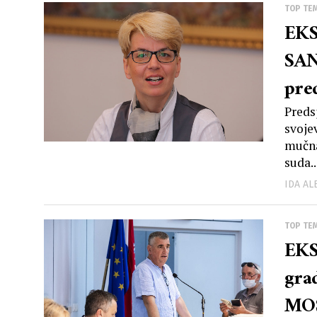
TOP TE
EKS
SAN
pre
Pra
Preds
svoje
bis
mučna
suda..
poli
IDA A
znan
izr
TOP TE
EKS
str
gra
rev
MOS