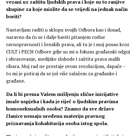
vezani uz zaštitu ljudskih prava i koje su to ranjive
skupine za koje mislite da se vrijedi na jednak način
boriti?
Nastavljam raditi u sklopu svojih Odbora kao i dosad,
naravno da ću se i dalje baviti pitanjem rodne
ravnopravnosti i ženskih prava, ali tu je i moj posao kroz
CULT i PECH Odbore gdje su mi u fokusu građanski odgoj
i obrazovanje, medijske slobode i zaštita prava malih
ribara. Moj rad ne prestaje ovom rezolucijom, dapače –
to mi je poticaj da se još više zalažem za građanke i
građane.
Da li bi prema Vašem mišljenju slične inicijative
imale uspjeha i kada je riječ o ljudskim pravima
homoseksualnih osoba? Znamo da sve države
članice nemaju uređenu materiju pravnog
priznavanja kohabitacija osoba istog spola.