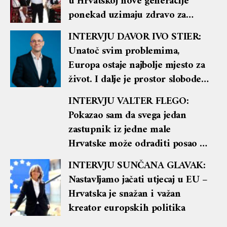
u Hrvatskoj nove generacije
ponekad uzimaju zdravo za
gotovo
INTERVJU DAVOR IVO STIER:
Unatoč svim problemima,
Europa ostaje najbolje mjesto za
život. I dalje je prostor slobode
koji uz demokršćansku politiku
INTERVJU VALTER FLEGO:
može ponovno biti snažna snaga
Pokazao sam da svega jedan
za dobro u ovome svijetu
zastupnik iz jedne male
Hrvatske može odraditi posao i
biti glasan i prepoznatljiv u
INTERVJU SUNČANA GLAVAK:
Europskom parlamentu
Nastavljamo jačati utjecaj u EU –
Hrvatska je snažan i važan
kreator europskih politika