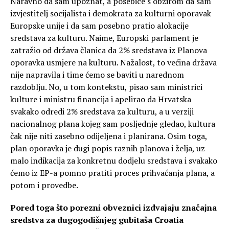
Naravno da sam upoznat, a posebice s obzirom da sam
izvjestitelj socijalista i demokrata za kulturni oporavak
Europske unije i da sam posebno pratio alokacije
sredstava za kulturu. Naime, Europski parlament je
zatražio od država članica da 2% sredstava iz Planova
oporavka usmjere na kulturu. Nažalost, to većina država
nije napravila i time ćemo se baviti u narednom
razdoblju. No, u tom kontekstu, pisao sam ministrici
kulture i ministru financija i apelirao da Hrvatska
svakako odredi 2% sredstava za kulturu, a u verziji
nacionalnog plana kojeg sam posljednje gledao, kultura
čak nije niti zasebno odijeljena i planirana. Osim toga,
plan oporavka je dugi popis raznih planova i želja, uz
malo indikacija za konkretnu dodjelu sredstava i svakako
ćemo iz EP-a pomno pratiti proces prihvaćanja plana, a
potom i provedbe.
Pored toga što porezni obveznici izdvajaju značajna
sredstva za dugogodišnjeg gubitaša Croatia