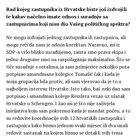
Rad kojeg zastupnika iz Hrvatske biste još izdvojili
te kakav načelno imate odnos i suradnju sa
zastupnicima koji nisu dio Vašeg političkog spektra?
Ne mogu izdvajati jednog zastupnika ili zastupnicu, ali
mogu reći da nam je odnos korektan. Naravno, mi iz
SDP-a vrlo blisko surađujemo, zaista smo prava ekipa i
jedno drugome smo na raspolaganju maksimalno. Što se
tiče suradnje s ostalima, ja sam primjerice nekoliko puta
potpisao amandmane kolegice Tomašić čak i kada je
moja grupacija bila protiv, ali sam vjerovao da je to u
najboljem interesu Hrvatske. Isto tako, baš neki dan sam
potpisao i amandman kolege Resslera vezan uz ulazak
Hrvatske u Schengen. I žao mi je što nije zaživjela
inicijativa koju sam pokrenuo kada je mandat počeo, a to
su redovite koordinacije svih 12 hrvatskih zastupnika i
zastupnica kako bismo jednom svaki mjesec ili dva imali
redovit sastanak na kojem bismo se dotakli svih tema