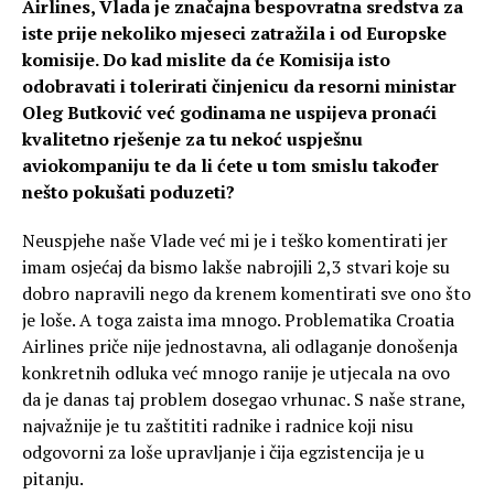
Airlines, Vlada je značajna bespovratna sredstva za
iste prije nekoliko mjeseci zatražila i od Europske
komisije. Do kad mislite da će Komisija isto
odobravati i tolerirati činjenicu da resorni ministar
Oleg Butković već godinama ne uspijeva pronaći
kvalitetno rješenje za tu nekoć uspješnu
aviokompaniju te da li ćete u tom smislu također
nešto pokušati poduzeti?
Neuspjehe naše Vlade već mi je i teško komentirati jer
imam osjećaj da bismo lakše nabrojili 2,3 stvari koje su
dobro napravili nego da krenem komentirati sve ono što
je loše. A toga zaista ima mnogo. Problematika Croatia
Airlines priče nije jednostavna, ali odlaganje donošenja
konkretnih odluka već mnogo ranije je utjecala na ovo
da je danas taj problem dosegao vrhunac. S naše strane,
najvažnije je tu zaštititi radnike i radnice koji nisu
odgovorni za loše upravljanje i čija egzistencija je u
pitanju.