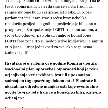
Tko je s pažnjom čitao rezoluciju, mogao je vidjeti da je
tekst veoma inkluzivan i da smo se zaista trudili da
ranjive skupine budu zaštićene. Isto tako, Europski
parlament ima jasan stav izrečen kroz nekoliko
rezolucija posljednjih godina, posljednja je bila ona o
proglašenju Europske unije LGBTI freedom zonom, a
što je bio odgovor na Poljsku i njihove homofobne
LGBTI free zone. To su nedopustive inicijative i ja sam tu
vrlo jasan – Unija jednakosti za sve, oko toga nema
iznimka i „ali“.
Hrvatska je u svibnju ove godine Komisiji uputila
Nacionalni plan oporavka i otpornosti koji je toku
ocjenjivanja već revidiran. Jeste li upoznati sa
sadržajem tog opsežnog dokumenta? Planirate li
ukazati na određene manjkavosti koje eventualno
uočite te vjerujete li da će u konačnici biti pozitivno
ocijenjen?