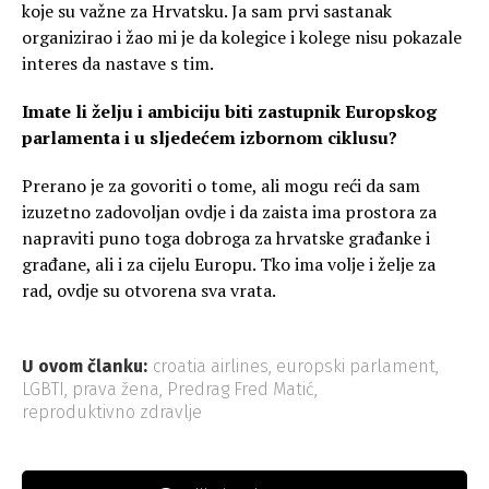
koje su važne za Hrvatsku. Ja sam prvi sastanak
organizirao i žao mi je da kolegice i kolege nisu pokazale
interes da nastave s tim.
Imate li želju i ambiciju biti zastupnik Europskog
parlamenta i u sljedećem izbornom ciklusu?
Prerano je za govoriti o tome, ali mogu reći da sam
izuzetno zadovoljan ovdje i da zaista ima prostora za
napraviti puno toga dobroga za hrvatske građanke i
građane, ali i za cijelu Europu. Tko ima volje i želje za
rad, ovdje su otvorena sva vrata.
U ovom članku:
croatia airlines
,
europski parlament
,
LGBTI
,
prava žena
,
Predrag Fred Matić
,
reproduktivno zdravlje