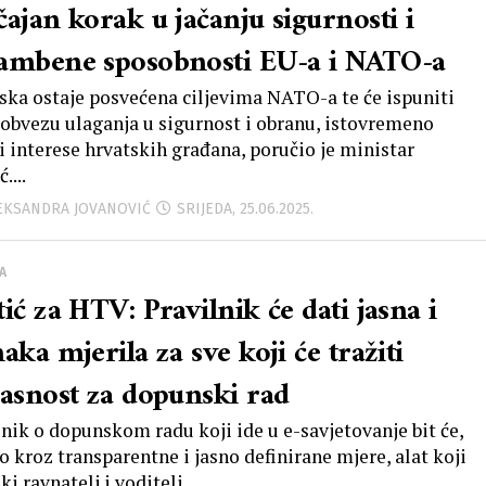
čajan korak u jačanju sigurnosti i
ambene sposobnosti EU-a i NATO-a
ska ostaje posvećena ciljevima NATO-a te će ispuniti
 obvezu ulaganja u sigurnost i obranu, istovremeno
ći interese hrvatskih građana, poručio je ministar
....
LEKSANDRA JOVANOVIĆ
SRIJEDA, 25.06.2025.
A
ić za HTV: Pravilnik će dati jasna i
aka mjerila za sve koji će tražiti
lasnost za dopunski rad
lnik o dopunskom radu koji ide u e-savjetovanje bit će,
o kroz transparentne i jasno definirane mjere, alat koji
ki ravnatelj i voditelj...