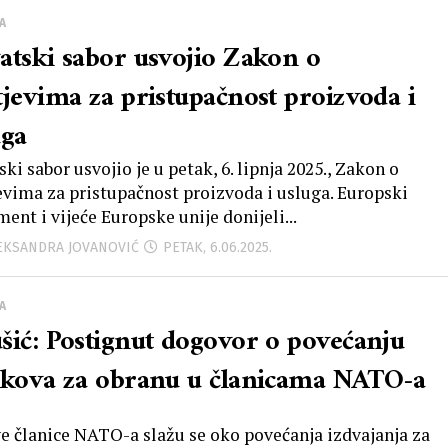
A
atski sabor usvojio Zakon o
tjevima za pristupačnost proizvoda i
uga
ki sabor usvojio je u petak, 6. lipnja 2025., Zakon o
evima za pristupačnost proizvoda i usluga. Europski
ent i vijeće Europske unije donijeli...
LEKSANDRA JOVANOVIĆ
PETAK, 6.06.2025.
A
šić: Postignut dogovor o povećanju
škova za obranu u članicama NATO-a
e članice NATO-a slažu se oko povećanja izdvajanja za