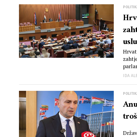
POLITIK
Hrv
zah
usl
Hrvats
zahtj
parlam
IDA A
POLITIK
Anu
tro
Držav