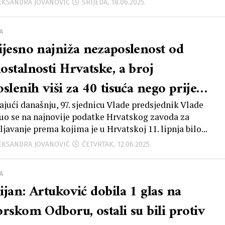
LEKSANDRA JOVANOVIĆ
SRIJEDA, 18.06.2025.
A
ijesno najniža nezaposlenost od
ostalnosti Hrvatske, a broj
slenih viši za 40 tisuća nego prije
inu dana
ajući današnju, 97. sjednicu Vlade predsjednik Vlade
uo se na najnovije podatke Hrvatskog zavoda za
javanje prema kojima je u Hrvatskoj 11. lipnja bilo...
LEKSANDRA JOVANOVIĆ
ČETVRTAK, 12.06.2025.
A
ijan: Artuković dobila 1 glas na
orskom Odboru, ostali su bili protiv