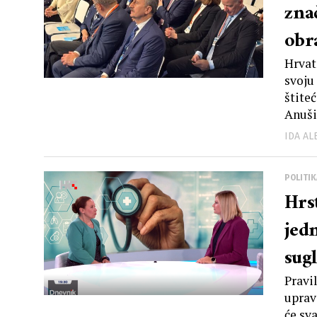
zna
obr
Hrvat
svoju
štite
Anušić
IDA A
POLITIK
Hrst
jedn
sug
Pravi
uprav
će sva