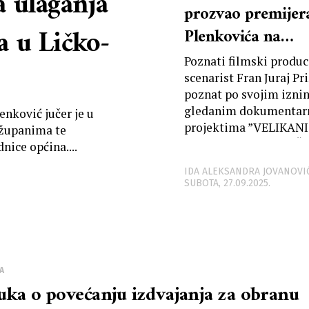
a ulaganja
prozvao premijer
a u Ličko-
Plenkovića na
Facebooku, Fran J
Poznati filmski produc
Prižmić oštrim m
scenarist Fran Juraj Pr
poznat po svojim izn
odgovorom očita
gledanim dokumenta
nković jučer je u
lekciju te dobio bl
projektima ”VELIKANI
 županima te
HRVATSKOG GLUMIŠTA
brisanje komenta
ice općina....
”DIPLOMATSKA OLUJA
IDA ALEKSANDRA JOVANOVI
osvrnuo se jutros...
SUBOTA, 27.09.2025.
A
uka o povećanju izdvajanja za obranu