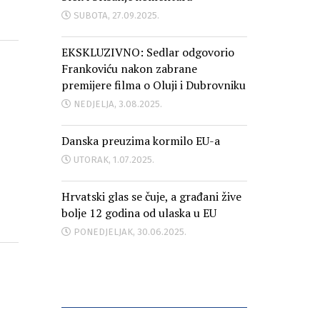
SUBOTA, 27.09.2025.
EKSKLUZIVNO: Sedlar odgovorio
Frankoviću nakon zabrane
premijere filma o Oluji i Dubrovniku
NEDJELJA, 3.08.2025.
Danska preuzima kormilo EU-a
UTORAK, 1.07.2025.
Hrvatski glas se čuje, a građani žive
bolje 12 godina od ulaska u EU
PONEDJELJAK, 30.06.2025.