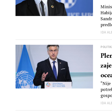
Minis
Habij
Sandr
predlo
IDA A
POLITIK
Ple
zaj
oce
pla
“Nije
potre
gospo
IDA A