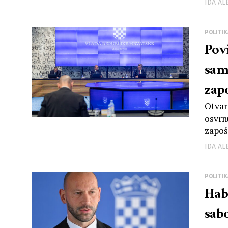
IDA A
POLITIK
Pov
sam
zapo
god
Otvar
osvrn
zapošl
IDA A
POLITIK
Hab
sab