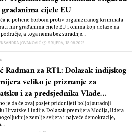
 građanima cijele EU
ća je policije borbom protiv organiziranog kriminala
rati mir građanima cijele EU i onima koji dolaze na
 područje, a toga nema bez suradnje...
LEKSANDRA JOVANOVIĆ
SRIJEDA, 18.06.2025.
A
ić Radman za RTL: Dolazak indijskog
mijera veliko je priznanje za
atsku i za predsjednika Vlade
nkovića
o je da će ovaj posjet pridonijeti boljoj suradnji
u Hrvatske i Indije. Dolazak premijera Modija, lidera
ogoljudnije zemlje svijeta i najveće demokracije,
...