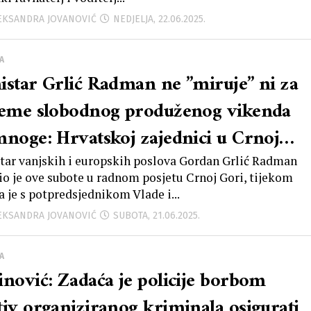
LEKSANDRA JOVANOVIĆ
NEDJELJA, 22.06.2025.
A
istar Grlić Radman ne ”miruje” ni za
jeme slobodnog produženog vikenda
mnoge: Hrvatskoj zajednici u Crnoj
i omogućio vraćanje vrijedne
tar vanjskih i europskih poslova Gordan Grlić Radman
io je ove subote u radnom posjetu Crnoj Gori, tijekom
retnine, a dogovoren je i intenzivan
a je s potpredsjednikom Vlade i...
tavak rješavanja preostalih otvorenih
LEKSANDRA JOVANOVIĆ
SUBOTA, 21.06.2025.
nja
A
inović: Zadaća je policije borbom
tiv organiziranog kriminala osigurati