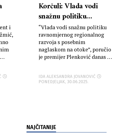
a
Korčuli: Vlada vodi
snažnu politiku
uraj
ravnomjernog
ent i
“Vlada vodi snažnu politiku
u je
regionalnog razvoja s
ižmić,
ravnomjernog regionalnog
imno
razvoja s posebnim
o
posebnim naglaskom
rnim
naglaskom na otoke”, poručio
ok i
na otoke
je premijer Plenković danas u
” i
Korčuli. Najavio je da će
ra
”’,
najesen...
Ć
IDA ALEKSANDRA JOVANOVIĆ
PONEDJELJAK, 30.06.2025.
NAJČITANIJE