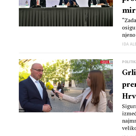
mir
“Zada
osigu
njeno
IDA A
POLITIK
Grl
pre
Hrv
Ple
Sigurn
izmeđ
najmn
veliko