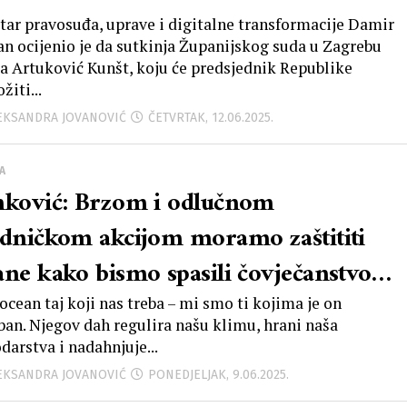
tar pravosuđa, uprave i digitalne transformacije Damir
an ocijenio je da sutkinja Županijskog suda u Zagrebu
a Artuković Kunšt, koju će predsjednik Republike
žiti...
LEKSANDRA JOVANOVIĆ
ČETVRTAK, 12.06.2025.
A
nković: Brzom i odlučnom
edničkom akcijom moramo zaštititi
ane kako bismo spasili čovječanstvo i
net
 ocean taj koji nas treba – mi smo ti kojima je on
ban. Njegov dah regulira našu klimu, hrani naša
darstva i nadahnjuje...
LEKSANDRA JOVANOVIĆ
PONEDJELJAK, 9.06.2025.