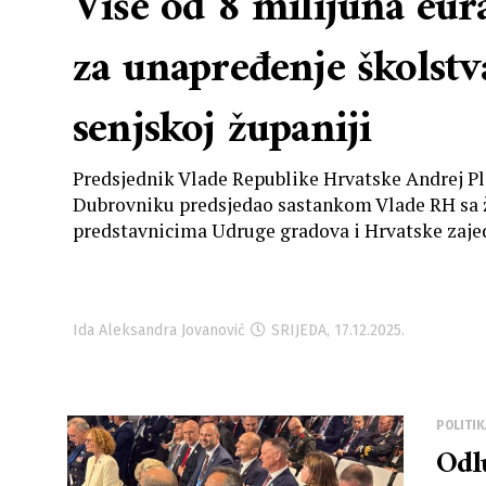
Više od 8 milijuna eur
za unapređenje školstv
senjskoj županiji
Predsjednik Vlade Republike Hrvatske Andrej Ple
Dubrovniku predsjedao sastankom Vlade RH sa
predstavnicima Udruge gradova i Hrvatske zajedn
Ida Aleksandra Jovanović
SRIJEDA, 17.12.2025.
POLITIK
Odl