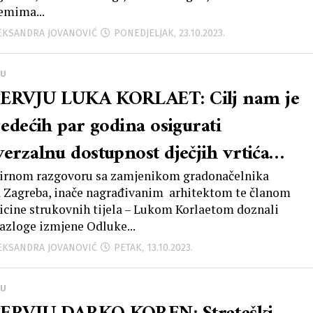
emima...
LEKSANDRA JOVANOVIĆ
PONEDJELJAK, 23.10.2023.
JU
ERVJU LUKA KORLAET: Cilj nam je
jedećih par godina osigurati
verzalnu dostupnost dječjih vrtića
j djeci u Zagrebu, a započinjemo ju
irnom razgovoru sa zamjenikom gradonačelnika
 Zagreba, inače nagrađivanim arhitektom te članom
lizacijom 26 projekata čime će se
icine strukovnih tijela – Lukom Korlaetom doznali
azloge izmjene Odluke...
ski kapaciteti povećati za više od
LEKSANDRA JOVANOVIĆ
PETAK, 13.10.2023.
0 vrtićkih mjesta
JU