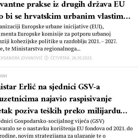
evantne prakse iz drugih država EU
o bi se hrvatskim urbanim vlastima
gućilo da bolje razumiju povezivanje
anizaciji Europske urbane inicijative (EUI),
umenta Europske komisije za potporu urbanoj
usektorskih politika kroz ITU
ziji kohezijske politike u razdoblju 2021. – 2027.
e, te Ministarstva regionalnoga...
anizam
LEKSANDRA JOVANOVIĆ
ČETVRTAK, 26.10.2023.
DOVI
istar Erlić na sjednici GSV-a
uzetnicima najavio raspisivanje
etak poziva teških preko milijardu
a
ednici Gospodarsko-socijalnog vijeća (GSV)
varalo se o nastavku korištenja EU fondova od 2021. do
 godine, novim strategijama za ulaganje te o