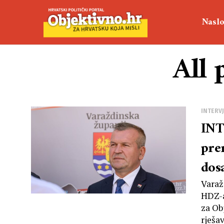
Naslo
All 
INTERV
INT
pre
dos
pro
Varaž
HDZ-a
ang
za Ob
rješav