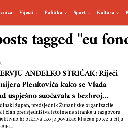
vnica
Vijesti
Politika
Sport
Kultura
posts tagged "eu fon
JU
ERVJU ANĐELKO STRIČAK: Riječi
mijera Plenkovića kako se Vlada
ad uspješno suočavala s bezbroj
blema bila nam je poticaj da se
dinski župan, predsjednik Županijske organizacije
 i član predsjedništva istoimene stranke u razgovoru
ažiramo. Zahvaljujem mu se na
jektivno.hr otkriva tko je povukao ključan potez u cilju
anja...