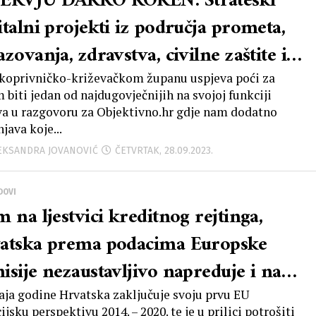
ERVJU DARKO KOREN: Strateški
italni projekti iz područja prometa,
zovanja, zdravstva, civilne zaštite i
izma, a koje uz pomoć države i
koprivničko-križevačkom županu uspjeva poći za
 biti jedan od najdugovječnijih na svojoj funkciji
opskih sredstava planiramo
va u razgovoru za Objektivno.hr gdje nam dodatno
java koje...
lizirati u narednom periodu vrijedni
LEKSANDRA JOVANOVIĆ
ČETVRTAK, 28.09.2023.
preko 413 milijuna eura
DOVI
 na ljestvici kreditnog rejtinga,
atska prema podacima Europske
isije nezaustavljivo napreduje i na
tvici po kriteriju odobrenih sredstava
aja godine Hrvatska zaključuje svoju prvu EU
ijsku perspektivu 2014. – 2020. te je u prilici potrošiti