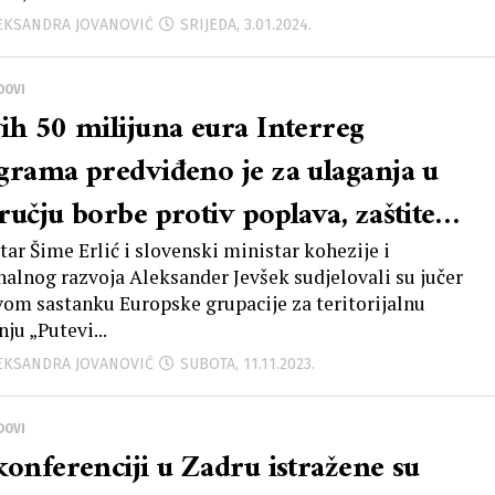
šci i financijskoj pomoći koja je
LEKSANDRA JOVANOVIĆ
SRIJEDA, 3.01.2024.
ela do konačnog rješenja za
anjanje bala
DOVI
ih 50 milijuna eura Interreg
grama predviđeno je za ulaganja u
ručju borbe protiv poplava, zaštite
iša, energetske učinkovitosti i
tar Šime Erlić i slovenski ministar kohezije i
nalnog razvoja Aleksander Jevšek sudjelovali su jučer
izma
vom sastanku Europske grupacije za teritorijalnu
ju „Putevi...
LEKSANDRA JOVANOVIĆ
SUBOTA, 11.11.2023.
DOVI
konferenciji u Zadru istražene su