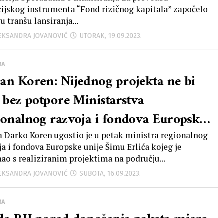
pa, šaljemo važnu poruku
cijskog instrumenta “Fond rizičnog kapitala” započelo
u tranšu lansiranja...
uzetnicima da nudimo alternativu u
LEKSANDRA JOVANOVIĆ
UTORAK, 19.09.2023.
anciranju njihovog rasta
MA
an Koren: Nijednog projekta ne bi
o bez potpore Ministarstva
ionalnog razvoja i fondova Europske
je i samog ministra Erlića
 Darko Koren ugostio je u petak ministra regionalnog
ja i fondova Europske unije Šimu Erlića kojeg je
ao s realiziranim projektima na području...
LEKSANDRA JOVANOVIĆ
SUBOTA, 16.09.2023.
MA