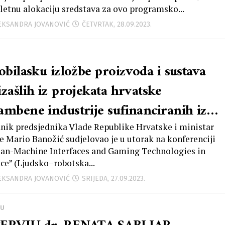
e smo skočili za čak 5 mjesta
etnu alokaciju sredstava za ovo programsko...
LEKSANDRA JOVANOVIĆ
ČETVRTAK, 28.09.2023.
obilasku izložbe proizvoda i sustava
zašlih iz projekata hrvatske
ambene industrije sufinanciranih iz
 fondova, ministar Banožić istaknuo
anik predsjednika Vlade Republike Hrvatske i ministar
e Mario Banožić sudjelovao je u utorak na konferenciji
je odrađen vrhunski posao kada je u
n-Machine Interfaces and Gaming Technologies in
ce” (Ljudsko–robotska...
anju približavanje Europskih fondova
LEKSANDRA JOVANOVIĆ
SRIJEDA, 27.09.2023.
oj obrambenoj industriji
JU