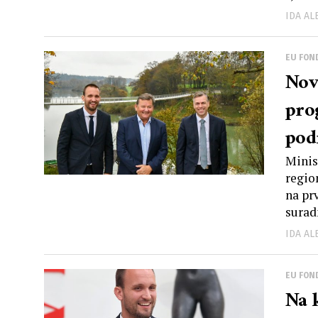
podr
IDA A
dov
ukl
EU FON
Nov
pro
pod
okol
Minis
regio
tur
na pr
suradn
IDA A
EU FON
Na 