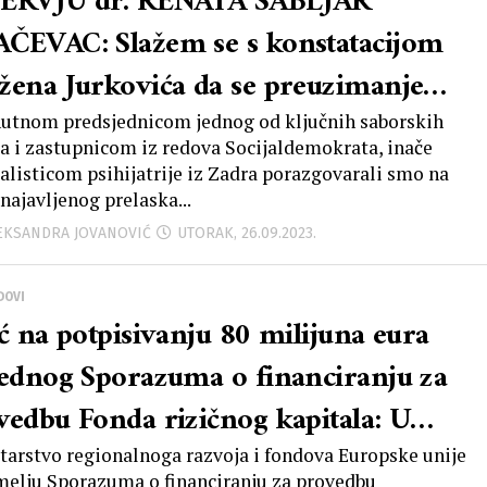
ERVJU dr. RENATA SABLJAR
ČEVAC: Slažem se s konstatacijom
žena Jurkovića da se preuzimanje
nica može tumačiti i kao hrabar potez
nutnom predsjednicom jednog od ključnih saborskih
a i zastupnicom iz redova Socijaldemokrata, inače
stra Vilija Beroša, jer će sva
jalisticom psihijatrije iz Zadra porazgovarali smo na
najavljenog prelaska...
ovornost ubuduće biti na njemu
LEKSANDRA JOVANOVIĆ
UTORAK, 26.09.2023.
DOVI
ić na potpisivanju 80 milijuna eura
jednog Sporazuma o financiranju za
vedbu Fonda rizičnog kapitala: U
ašnjim vremenima rasta kamatnih
tarstvo regionalnoga razvoja i fondova Europske unije
melju Sporazuma o financiranju za provedbu