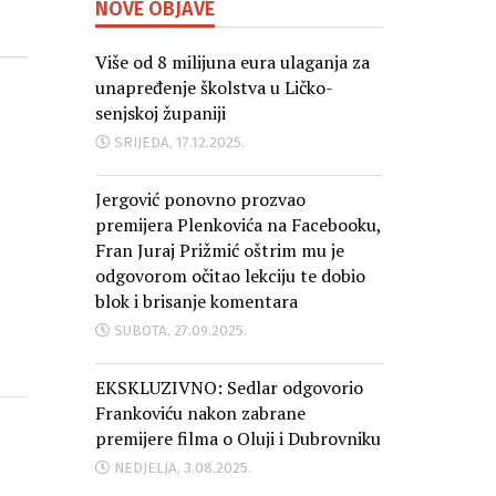
NOVE OBJAVE
Više od 8 milijuna eura ulaganja za
unapređenje školstva u Ličko-
senjskoj županiji
SRIJEDA, 17.12.2025.
Jergović ponovno prozvao
premijera Plenkovića na Facebooku,
Fran Juraj Prižmić oštrim mu je
odgovorom očitao lekciju te dobio
blok i brisanje komentara
SUBOTA, 27.09.2025.
EKSKLUZIVNO: Sedlar odgovorio
Frankoviću nakon zabrane
premijere filma o Oluji i Dubrovniku
NEDJELJA, 3.08.2025.