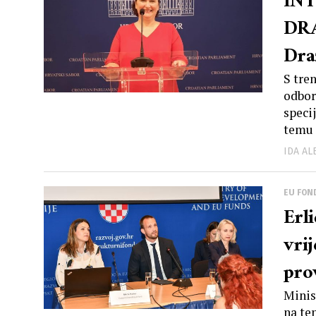
INT
DRA
Dra
bol
S tre
odbor
mini
speci
temu 
odg
IDA A
EU FON
Erl
vri
pro
dan
Minis
na te