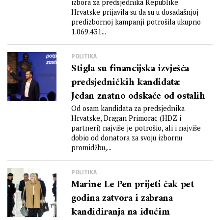
izbora za predsjednika Republike
Hrvatske prijavila su da su u dosadašnjoj
predizbornoj kampanji potrošila ukupno
1.069.431...
POLITIKA
Stigla su financijska izvješća
predsjedničkih kandidata:
Jedan znatno odskače od ostalih
Od osam kandidata za predsjednika
Hrvatske, Dragan Primorac (HDZ i
partneri) najviše je potrošio, ali i najviše
dobio od donatora za svoju izbornu
promidžbu,...
POLITIKA
Marine Le Pen prijeti čak pet
godina zatvora i zabrana
kandidiranja na idućim