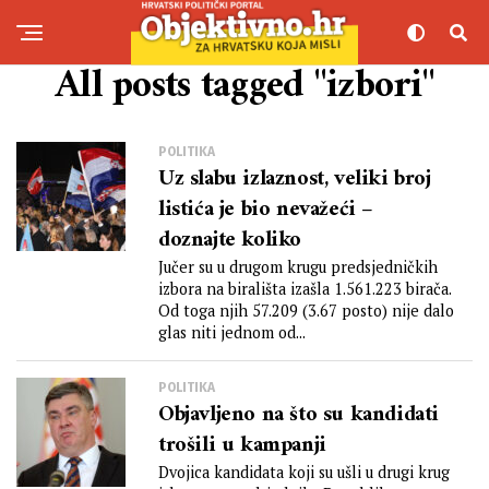
All posts tagged "izbori"
POLITIKA
Uz slabu izlaznost, veliki broj
listića je bio nevažeći –
doznajte koliko
Jučer su u drugom krugu predsjedničkih
izbora na birališta izašla 1.561.223 birača.
Od toga njih 57.209 (3.67 posto) nije dalo
glas niti jednom od...
POLITIKA
Objavljeno na što su kandidati
trošili u kampanji
Dvojica kandidata koji su ušli u drugi krug