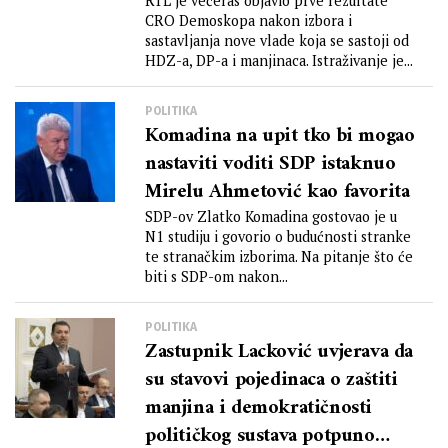
Most bilježi pad
RTL je večeras objavio prve rezultate
CRO Demoskopa nakon izbora i
sastavljanja nove vlade koja se sastoji od
HDZ-a, DP-a i manjinaca. Istraživanje je...
POLITIKA
Komadina na upit tko bi mogao
nastaviti voditi SDP istaknuo
Mirelu Ahmetović kao favorita
SDP-ov Zlatko Komadina gostovao je u
N1 studiju i govorio o budućnosti stranke
te stranačkim izborima. Na pitanje što će
biti s SDP-om nakon...
POLITIKA
Zastupnik Lacković uvjerava da
su stavovi pojedinaca o zaštiti
manjina i demokratičnosti
političkog sustava potpuno