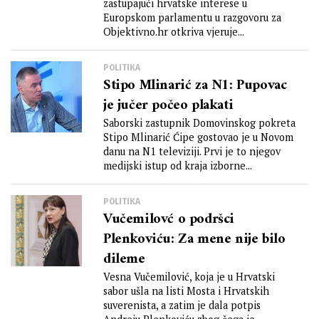
zastupajući hrvatske interese u
Europskom parlamentu u razgovoru za
Objektivno.hr otkriva vjeruje...
POLITIKA
Stipo Mlinarić za N1: Pupovac
je jučer počeo plakati
Saborski zastupnik Domovinskog pokreta
Stipo Mlinarić Ćipe gostovao je u Novom
danu na N1 televiziji. Prvi je to njegov
medijski istup od kraja izborne...
POLITIKA
Vučemilovć o podršci
Plenkoviću: Za mene nije bilo
dileme
Vesna Vučemilović, koja je u Hrvatski
sabor ušla na listi Mosta i Hrvatskih
suverenista, a zatim je dala potpis