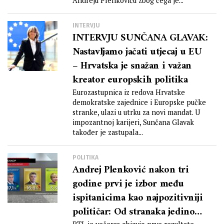
Andreju Plenkoviću zbog čega je...
INTERVJU
INTERVJU SUNČANA GLAVAK:
Nastavljamo jačati utjecaj u EU
– Hrvatska je snažan i važan
kreator europskih politika
Eurozastupnica iz redova Hrvatske
demokratske zajednice i Europske pučke
stranke, ulazi u utrku za novi mandat. U
impozantnoj karijeri, Sunčana Glavak
također je zastupala...
POLITIKA
Andrej Plenković nakon tri
godine prvi je izbor među
ispitanicima kao najpozitivniji
političar: Od stranaka jedino