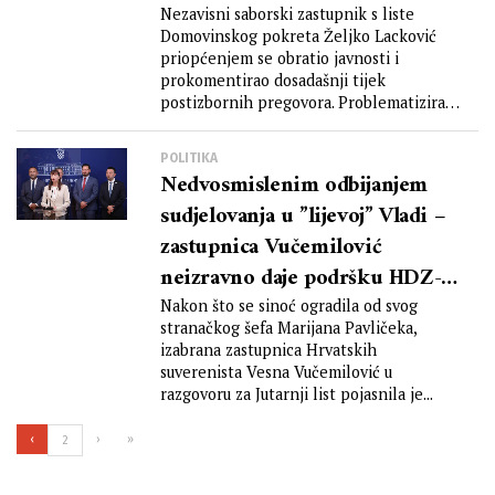
promašeni kada je riječ o
Nezavisni saborski zastupnik s liste
Domovinskog pokreta Željko Lacković
otvorenoj i legitimnoj
priopćenjem se obratio javnosti i
političkoj konfrontaciji
prokomentirao dosadašnji tijek
suprotstavljenih politika DP-a i
postizbornih pregovora. Problematizirao
je manjinsku podršku Gordanu...
SDSS-a
POLITIKA
Nedvosmislenim odbijanjem
sudjelovanja u ”lijevoj” Vladi –
zastupnica Vučemilović
neizravno daje podršku HDZ-
ovoj većini?!
Nakon što se sinoć ogradila od svog
stranačkog šefa Marijana Pavličeka,
izabrana zastupnica Hrvatskih
suverenista Vesna Vučemilović u
razgovoru za Jutarnji list pojasnila je...
‹
›
»
2