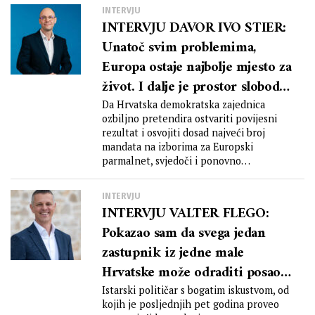
INTERVJU
INTERVJU DAVOR IVO STIER:
Unatoč svim problemima,
Europa ostaje najbolje mjesto za
život. I dalje je prostor slobode
koji uz demokršćansku
Da Hrvatska demokratska zajednica
ozbiljno pretendira ostvariti povijesni
politiku može ponovno biti
rezultat i osvojiti dosad najveći broj
snažna snaga za dobro u ovome
mandata na izborima za Europski
svijetu
parmalnet, svjedoči i ponovno
uvrštavanje...
INTERVJU
INTERVJU VALTER FLEGO:
Pokazao sam da svega jedan
zastupnik iz jedne male
Hrvatske može odraditi posao i
biti glasan i prepoznatljiv u
Istarski političar s bogatim iskustvom, od
kojih je posljednjih pet godina proveo
Europskom parlamentu