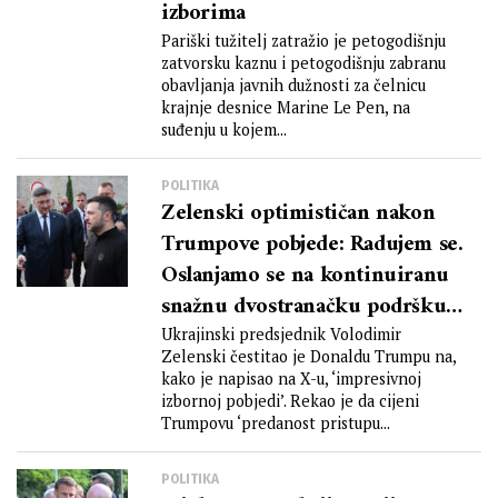
izborima
Pariški tužitelj zatražio je petogodišnju
zatvorsku kaznu i petogodišnju zabranu
obavljanja javnih dužnosti za čelnicu
krajnje desnice Marine Le Pen, na
suđenju u kojem...
POLITIKA
Zelenski optimističan nakon
Trumpove pobjede: Radujem se.
Oslanjamo se na kontinuiranu
snažnu dvostranačku podršku
Ukrajini u Sjedinjenim
Ukrajinski predsjednik Volodimir
Zelenski čestitao je Donaldu Trumpu na,
Državama
kako je napisao na X-u, ‘impresivnoj
izbornoj pobjedi’. Rekao je da cijeni
Trumpovu ‘predanost pristupu...
POLITIKA