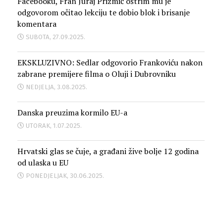
Facebooku, Fran Juraj Prižmić oštrim mu je
odgovorom očitao lekciju te dobio blok i brisanje
komentara
SUBOTA, 27.09.2025.
EKSKLUZIVNO: Sedlar odgovorio Frankoviću nakon
zabrane premijere filma o Oluji i Dubrovniku
NEDJELJA, 3.08.2025.
Danska preuzima kormilo EU-a
UTORAK, 1.07.2025.
Hrvatski glas se čuje, a građani žive bolje 12 godina
od ulaska u EU
PONEDJELJAK, 30.06.2025.