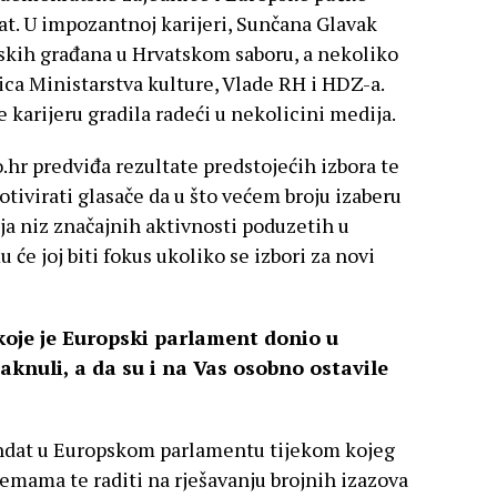
at. U impozantnoj karijeri, Sunčana Glavak
tskih građana u Hrvatskom saboru, a nekoliko
ica Ministarstva kulture, Vlade RH i HDZ-a.
je karijeru gradila radeći u nekolicini medija.
.hr predviđa rezultate predstojećih izbora te
otivirati glasače da u što većem broju izaberu
a niz značajnih aktivnosti poduzetih u
e joj biti fokus ukoliko se izbori za novi
 koje je Europski parlament donio u
nuli, a da su i na Vas osobno ostavile
andat u Europskom parlamentu tijekom kojeg
temama te raditi na rješavanju brojnih izazova