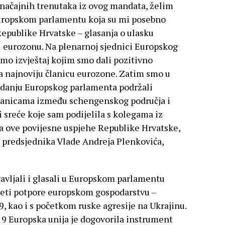
 značajnih trenutaka iz ovog mandata, želim
Europskom parlamentu koja su mi posebno
 Republike Hrvatske – glasanja o ulasku
u eurozonu. Na plenarnoj sjednici Europskog
smo izvještaj kojim smo dali pozitivno
za najnoviju članicu eurozone. Zatim smo u
edanju Europskog parlamenta podržali
granicama između schengenskog područja i
i sreće koje sam podijelila s kolegama iz
a ove povijesne uspjehe Republike Hrvatske,
a predsjednika Vlade Andreja Plenkovića,
avljali i glasali u Europskom parlamentu
keti potpore europskom gospodarstvu –
 kao i s početkom ruske agresije na Ukrajinu.
 Europska unija je dogovorila instrument