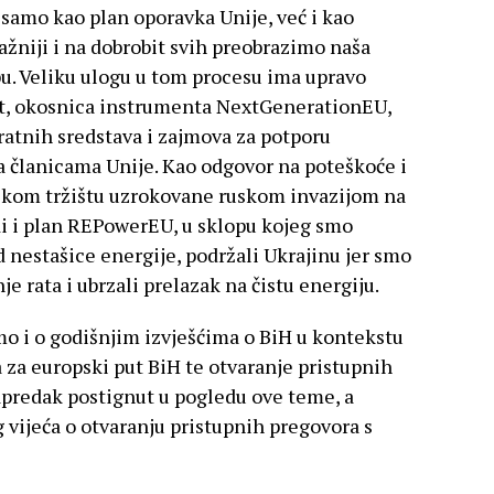
 samo kao plan oporavka Unije, već i kao
ažniji i na dobrobit svih preobrazimo naša
pu. Veliku ulogu u tom procesu ima upravo
t, okosnica instrumenta NextGenerationEU,
ratnih sredstava i zajmova za potporu
 članicama Unije. Kao odgovor na poteškoće i
kom tržištu uzrokovane ruskom invazijom na
di i plan REPowerEU, u sklopu kojeg smo
d nestašice energije, podržali Ukrajinu jer smo
je rata i ubrzali prelazak na čistu energiju.
o i o godišnjim izvješćima o BiH u kontekstu
 za europski put BiH te otvaranje pristupnih
apredak postignut u pogledu ove teme, a
vijeća o otvaranju pristupnih pregovora s