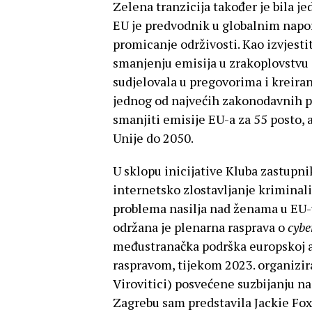
Zelena tranzicija također je bila j
EU je predvodnik u globalnim napo
promicanje održivosti. Kao izvjesti
smanjenju emisija u zrakoplovstvu 
sudjelovala u pregovorima i kreiran
jednog od najvećih zakonodavnih p
smanjiti emisije EU-a za 55 posto, 
Unije do 2050.
U sklopu inicijative Kluba zastupni
internetsko zlostavljanje kriminali
problema nasilja nad ženama u EU-u.
održana je plenarna rasprava o
cybe
međustranačka podrška europskoj a
raspravom, tijekom 2023. organizir
Virovitici) posvećene suzbijanju n
Zagrebu sam predstavila Jackie Fox