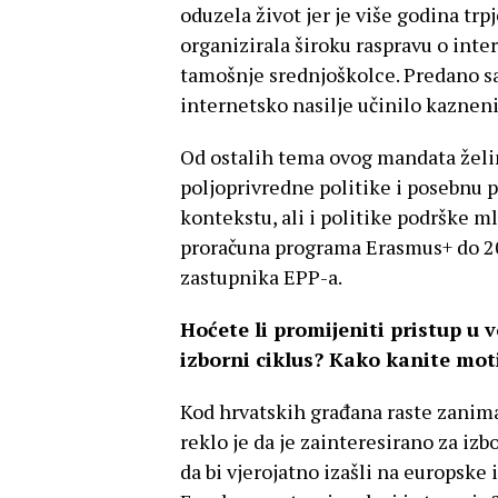
oduzela život jer je više godina trp
organizirala široku raspravu o inte
tamošnje srednjoškolce. Predano sa
internetsko nasilje učinilo kaznen
Od ostalih tema ovog mandata želi
poljoprivredne politike i posebnu
kontekstu, ali i politike podrške m
proračuna programa Erasmus+ do 202
zastupnika EPP-a.
Hoćete li promijeniti pristup u
izborni ciklus? Kako kanite moti
Kod hrvatskih građana raste zanima
reklo je da je zainteresirano za izb
da bi vjerojatno izašli na europske 