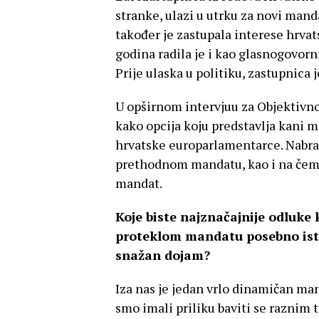
stranke, ulazi u utrku za novi mand
također je zastupala interese hrva
godina radila je i kao glasnogovorn
Prije ulaska u politiku, zastupnica 
U opširnom intervjuu za Objektivno
kako opcija koju predstavlja kani m
hrvatske europarlamentarce. Nabraj
prethodnom mandatu, kao i na čemu ć
mandat.
Koje biste najznačajnije odluke
proteklom mandatu posebno istak
snažan dojam?
Iza nas je jedan vrlo dinamičan m
smo imali priliku baviti se raznim 