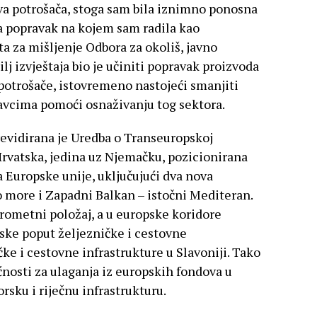
ava potrošača, stoga sam bila iznimno ponosna
na popravak na kojem sam radila kao
a za mišljenje Odbora za okoliš, javno
ilj izvještaja bio je učiniti popravak proizvoda
a potrošače, istovremeno nastojeći smanjiti
avcima pomoći osnaživanju tog sektora.
evidirana je Uredba o Transeuropskoj
rvatska, jedina uz Njemačku, pozicionirana
 Europske unije, uključujući dva nova
o more i Zapadni Balkan – istočni Mediteran.
rometni položaj, a u europske koridore
tske poput željezničke i cestovne
čke i cestovne infrastrukture u Slavoniji. Tako
nosti za ulaganja iz europskih fondova u
rsku i riječnu infrastrukturu.