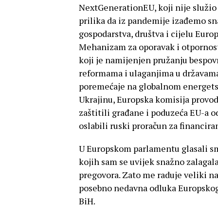
NextGenerationEU, koji nije služio
prilika da iz pandemije izađemo sn
gospodarstva, društva i cijelu Euro
Mehanizam za oporavak i otpornos
koji je namijenjen pružanju bespov
reformama i ulaganjima u državama
poremećaje na globalnom energets
Ukrajinu, Europska komisija provo
zaštitili građane i poduzeća EU-a o
oslabili ruski proračun za financiran
U Europskom parlamentu glasali sm
kojih sam se uvijek snažno zalagala
pregovora. Zato me raduje veliki n
posebno nedavna odluka Europskog 
BiH.