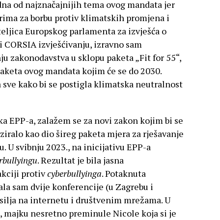
edna od najznačajnijih tema ovog mandata jer
rima za borbu protiv klimatskih promjena i
teljica Europskog parlamenta za izvješća o
i CORSIA izvješćivanju, izravno sam
ju zakonodavstva u sklopu paketa „Fit for 55“,
aketa ovog mandata kojim će se do 2030.
a sve kako bi se postigla klimatska neutralnost
ka EPP-a, zalažem se za novi zakon kojim bi se
ziralo kao dio šireg paketa mjera za rješavanje
 U svibnju 2023., na inicijativu EPP-a
rbullyingu
. Rezultat je bila jasna
kciji protiv
cyberbullyinga
. Potaknuta
ala sam dvije konferencije (u Zagrebu i
asilja na internetu i društvenim mrežama. U
, majku nesretno preminule Nicole koja si je