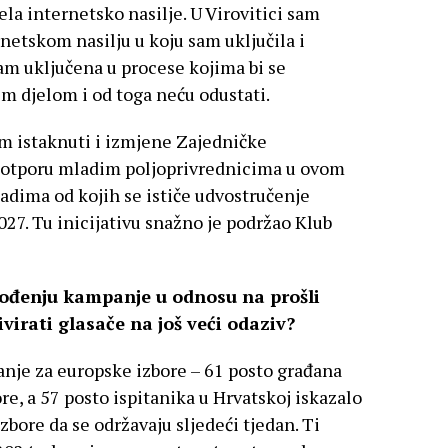
jela internetsko nasilje. U Virovitici sam
rnetskom nasilju u koju sam uključila i
m uključena u procese kojima bi se
im djelom i od toga neću odustati.
m istaknuti i izmjene Zajedničke
 potporu mladim poljoprivrednicima u ovom
ladima od kojih se ističe udvostručenje
7. Tu inicijativu snažno je podržao Klub
 vođenju kampanje u odnosu na prošli
virati glasače na još veći odaziv?
nje za europske izbore – 61 posto građana
ore, a 57 posto ispitanika u Hrvatskoj iskazalo
izbore da se održavaju sljedeći tjedan. Ti