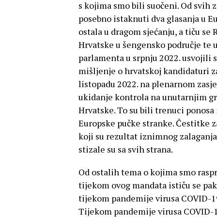
s kojima smo bili suočeni. Od svih
posebno istaknuti dva glasanja u 
ostala u dragom sjećanju, a tiču se
Hrvatske u šengensko područje te 
parlamenta u srpnju 2022. usvojili 
mišljenje o hrvatskoj kandidaturi 
listopadu 2022. na plenarnom zasj
ukidanje kontrola na unutarnjim 
Hrvatske. To su bili trenuci ponosa 
Europske pučke stranke. Čestitke z
koji su rezultat iznimnog zalaganj
stizale su sa svih strana.
Od ostalih tema o kojima smo raspr
tijekom ovog mandata ističu se pa
tijekom pandemije virusa COVID-19,
Tijekom pandemije virusa COVID-19