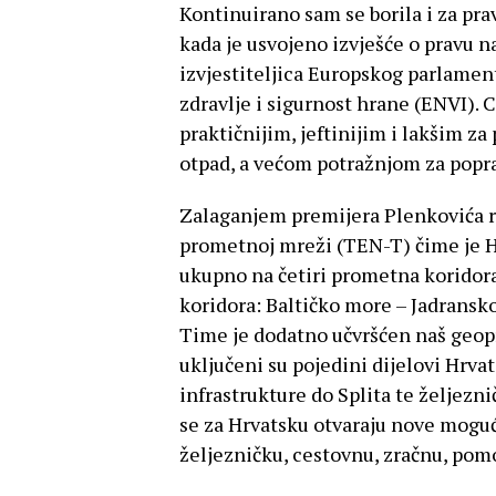
Kontinuirano sam se borila i za pr
kada je usvojeno izvješće o pravu 
izvjestiteljica Europskog parlament
zdravlje i sigurnost hrane (ENVI). C
praktičnijim, jeftinijim i lakšim z
otpad, a većom potražnjom za popr
Zalaganjem premijera Plenkovića r
prometnoj mreži (TEN-T) čime je H
ukupno na četiri prometna koridora
koridora: Baltičko more – Jadransk
Time je dodatno učvršćen naš geop
uključeni su pojedini dijelovi Hrva
infrastrukture do Splita te željezni
se za Hrvatsku otvaraju nove moguć
željezničku, cestovnu, zračnu, pomo