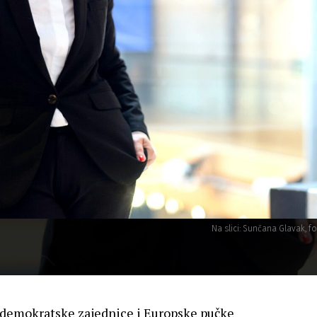
Na slici: Sunčana Glavak, f
 demokratske zajednice i Europske pučke