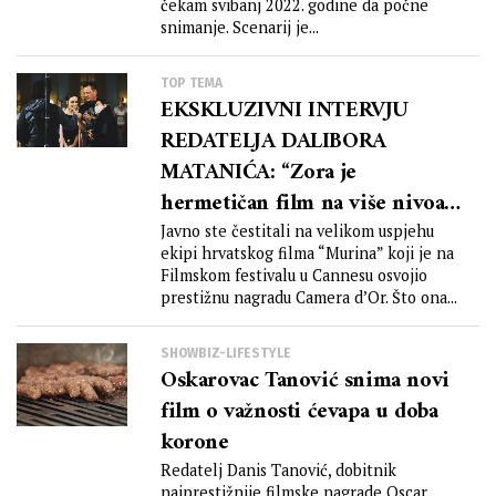
čekam svibanj 2022. godine da počne
snimanje. Scenarij je...
TOP TEMA
EKSKLUZIVNI INTERVJU
REDATELJA DALIBORA
MATANIĆA: “Zora je
hermetičan film na više nivoa
koji traži od publike
Javno ste čestitali na velikom uspjehu
ekipi hrvatskog filma “Murina” koji je na
maksimum pažnje, tako sam i
Filmskom festivalu u Cannesu osvojio
na projekciji u Areni bio
prestižnu nagradu Camera d’Or. Što ona...
oduševljen publikom koja je
bila maksimalno koncentrirana
SHOWBIZ-LIFESTYLE
Oskarovac Tanović snima novi
i u jednom trenu kao da se
film o važnosti ćevapa u doba
moglo osjetiti kako se emocija s
korone
platna prenosi u gledalište!”
Redatelj Danis Tanović, dobitnik
najprestižnije filmske nagrade Oscar,