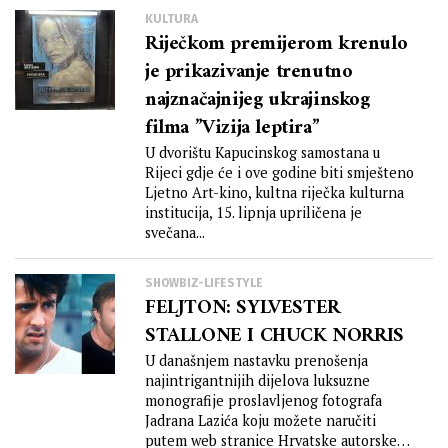
KULTURA
Riječkom premijerom krenulo
je prikazivanje trenutno
najznačajnijeg ukrajinskog
filma ”Vizija leptira”
U dvorištu Kapucinskog samostana u
Rijeci gdje će i ove godine biti smješteno
Ljetno Art-kino, kultna riječka kulturna
institucija, 15. lipnja upriličena je
svečana...
SHOWBIZ-LIFESTYLE
FELJTON: SYLVESTER
STALLONE I CHUCK NORRIS
U današnjem nastavku prenošenja
najintrigantnijih dijelova luksuzne
monografije proslavljenog fotografa
Jadrana Lazića koju možete naručiti
putem web stranice Hrvatske autorske