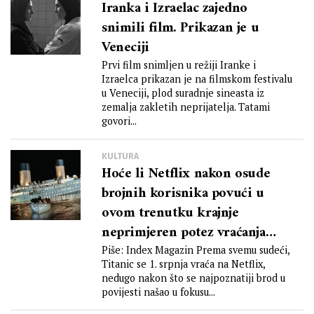
Iranka i Izraelac zajedno
snimili film. Prikazan je u
Veneciji
Prvi film snimljen u režiji Iranke i
Izraelca prikazan je na filmskom festivalu
u Veneciji, plod suradnje sineasta iz
zemalja zakletih neprijatelja. Tatami
govori...
KULTURA
Hoće li Netflix nakon osude
brojnih korisnika povući u
ovom trenutku krajnje
neprimjeren potez vraćanja
Titanica na svoju platformu?!
Piše: Index Magazin Prema svemu sudeći,
Titanic se 1. srpnja vraća na Netflix,
nedugo nakon što se najpoznatiji brod u
povijesti našao u fokusu...