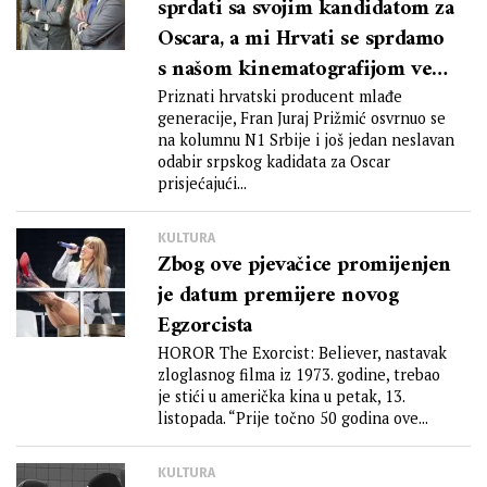
sprdati sa svojim kandidatom za
Oscara, a mi Hrvati se sprdamo
s našom kinematografijom već
desetljećima i nikome ništa
Priznati hrvatski producent mlađe
generacije, Fran Juraj Prižmić osvrnuo se
na kolumnu N1 Srbije i još jedan neslavan
odabir srpskog kadidata za Oscar
prisjećajući...
KULTURA
Zbog ove pjevačice promijenjen
je datum premijere novog
Egzorcista
HOROR The Exorcist: Believer, nastavak
zloglasnog filma iz 1973. godine, trebao
je stići u američka kina u petak, 13.
listopada. “Prije točno 50 godina ove...
KULTURA