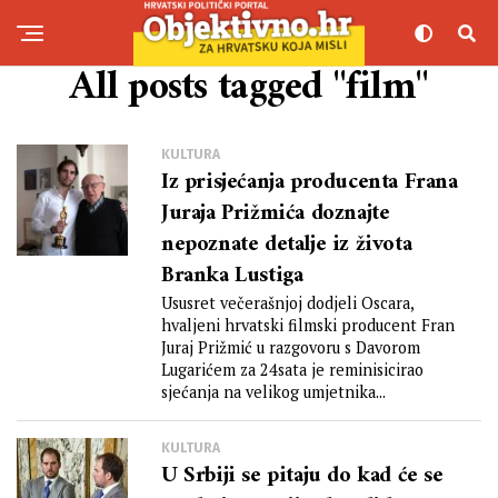
All posts tagged "film"
KULTURA
Iz prisjećanja producenta Frana
Juraja Prižmića doznajte
nepoznate detalje iz života
Branka Lustiga
Ususret večerašnjoj dodjeli Oscara,
hvaljeni hrvatski filmski producent Fran
Juraj Prižmić u razgovoru s Davorom
Lugarićem za 24sata je reminisicirao
sjećanja na velikog umjetnika...
KULTURA
U Srbiji se pitaju do kad će se