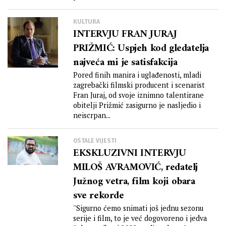
agencije donosimo priče dvojice...
KULTURA
INTERVJU FRAN JURAJ
PRIŽMIĆ: Uspjeh kod gledatelja
najveća mi je satisfakcija
Pored finih manira i uglađenosti, mladi
zagrebački filmski producent i scenarist
Fran Juraj, od svoje iznimno talentirane
obitelji Prižmić zasigurno je nasljedio i
neiscrpan...
OSTALE VIJESTI
EKSKLUZIVNI INTERVJU
MILOŠ AVRAMOVIĆ, redatelj
Južnog vetra, film koji obara
sve rekorde
''Sigurno ćemo snimati još jednu sezonu
serije i film, to je već dogovoreno i jedva