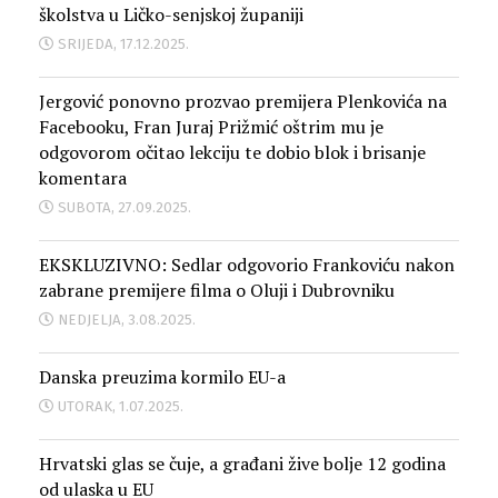
školstva u Ličko-senjskoj županiji
SRIJEDA, 17.12.2025.
Jergović ponovno prozvao premijera Plenkovića na
Facebooku, Fran Juraj Prižmić oštrim mu je
odgovorom očitao lekciju te dobio blok i brisanje
komentara
SUBOTA, 27.09.2025.
EKSKLUZIVNO: Sedlar odgovorio Frankoviću nakon
zabrane premijere filma o Oluji i Dubrovniku
NEDJELJA, 3.08.2025.
Danska preuzima kormilo EU-a
UTORAK, 1.07.2025.
Hrvatski glas se čuje, a građani žive bolje 12 godina
od ulaska u EU