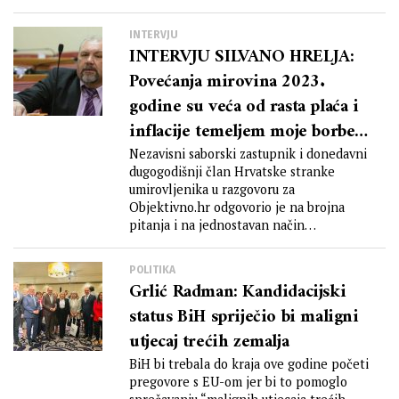
INTERVJU
INTERVJU SILVANO HRELJA:
Povećanja mirovina 2023.
godine su veća od rasta plaća i
inflacije temeljem moje borbe i
zastupanja u Saboru i volje
Nezavisni saborski zastupnik i donedavni
dugogodišnji član Hrvatske stranke
Vlade i parlamentarne većine.
umirovljenika u razgovoru za
Odgovorno tvrdim da je rijetko
Objektivno.hr odgovorio je na brojna
koja država u jednoj godini
pitanja i na jednostavan način
demistificirao...
napravila ovakve iskorake
POLITIKA
Grlić Radman: Kandidacijski
status BiH spriječio bi maligni
utjecaj trećih zemalja
BiH bi trebala do kraja ove godine početi
pregovore s EU-om jer bi to pomoglo