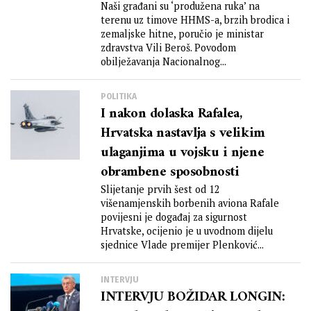
neprocjenjive
Naši građani su ‘produžena ruka’ na
terenu uz timove HHMS-a, brzih brodica i
zemaljske hitne, poručio je ministar
zdravstva Vili Beroš. Povodom
obilježavanja Nacionalnog...
POLITIKA
I nakon dolaska Rafalea,
Hrvatska nastavlja s velikim
ulaganjima u vojsku i njene
obrambene sposobnosti
Slijetanje prvih šest od 12
višenamjenskih borbenih aviona Rafale
povijesni je događaj za sigurnost
Hrvatske, ocijenio je u uvodnom dijelu
sjednice Vlade premijer Plenković...
INTERVJU
INTERVJU BOŽIDAR LONGIN: