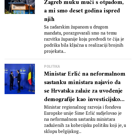
Zagreb muku muči s otpadom,
a mi smo deset godina ispred
njih
Sa zadarskim županom u drugom
mandatu, porazgovarali smo na temu
razvitka županije koju predvodi te čija je
podrška bila ključna u realizaciji brojnih
projekata...
POLITIKA
Ministar Erlić na neformalnom
sastanku ministara najavio da
se Hrvatska zalaže za uvođenje
demografije kao investicijskog
cilja kohezijske politike nakon
Ministar regionalnog razvoja i fondova
Europske unije Šime Erlić sudjelovao je
2027. godine
na neformalnom sastanku ministara
zaduženih za kohezijsku politiku koji je, u
sklopu belgijskog...