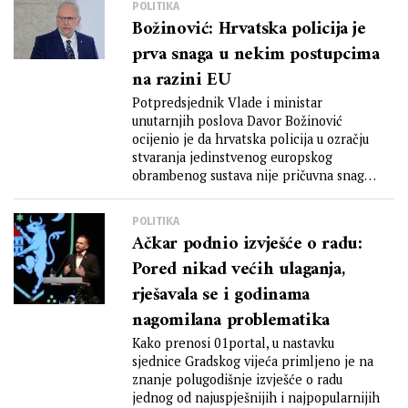
POLITIKA
Božinović: Hrvatska policija je
prva snaga u nekim postupcima
na razini EU
Potpredsjednik Vlade i ministar
unutarnjih poslova Davor Božinović
ocijenio je da hrvatska policija u ozračju
stvaranja jedinstvenog europskog
obrambenog sustava nije pričuvna snaga,
već...
POLITIKA
Ačkar podnio izvješće o radu:
Pored nikad većih ulaganja,
rješavala se i godinama
nagomilana problematika
Kako prenosi 01portal, u nastavku
sjednice Gradskog vijeća primljeno je na
znanje polugodišnje izvješće o radu
jednog od najuspješnijih i najpopularnijih