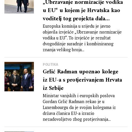
„Ubrzavanje normizacije vodika
u EU“ u kojem je Hrvatska kao
voditelj tog projekta dala
ključan doprinos
Europska komisija u srijedu je javno
objavila izvješće „Ubrzavanje normizacije
vodika u EU“. To izvješće je rezultat
dvogodišnje suradnje i kombiniranog
znanja velikog broja...
POLITIKA
Grlić Radman upoznao kolege
iz EU-a s protjerivanjem Hrvata
iz Srbije
Ministar vanjskih i europskih poslova
Gordan Grlić Radman rekao je u
Luxembourgu da je svojim kolegama iz
država članica EU-a izrazio
nezadovoljstvo zbog protjerivanja...