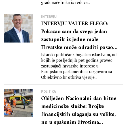
gradonačelnika iz redova...
INTERVJU
INTERVJU VALTER FLEGO:
Pokazao sam da svega jedan
zastupnik iz jedne male
Hrvatske može odraditi posao i
biti glasan i prepoznatljiv u
Istarski političar s bogatim iskustvom, od
kojih je posljednjih pet godina proveo
Europskom parlamentu
zastupajući hrvatske interese u
Europskom parlamentu u razgovoru za
Objektivno.hr otkriva vjeruje...
POLITIKA
Obilježen Nacionalni dan hitne
medicinske službe: Brojke
financijskih ulaganja su velike,
no u spašenim životima