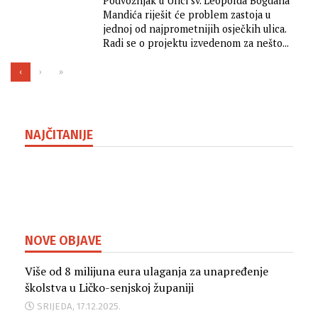
na pomoći da se raspoloživih
Podvožnjak u Ulici sv. Leopolda Bogdana
Mandića riješit će problem zastoja u
25 milijardi eura putem
jednoj od najprometnijih osječkih ulica.
projekata kanaliziraju prema
Radi se o projektu izvedenom za nešto...
svim dijelovima Republike
‹
›
»
Hrvatske
NAJČITANIJE
NOVE OBJAVE
Više od 8 milijuna eura ulaganja za unapređenje
školstva u Ličko-senjskoj županiji
SRIJEDA, 17.12.2025.