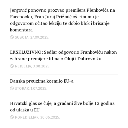
Jergović ponovno prozvao premijera Plenkovića na
Facebooku, Fran Juraj Prižmić oštrim mu je
odgovorom očitao lekciju te dobio blok i brisanje
komentara
SUBOTA, 27.09.2025.
EKSKLUZIVNO: Sedlar odgovorio Frankoviću nakon
zabrane premijere filma o Oluji i Dubrovniku
NEDJELJA, 3.08.2025.
Danska preuzima kormilo EU-a
UTORAK, 1.07.2025.
Hrvatski glas se čuje, a građani žive bolje 12 godina
od ulaska u EU
PONEDJELJAK, 30.06.2025.