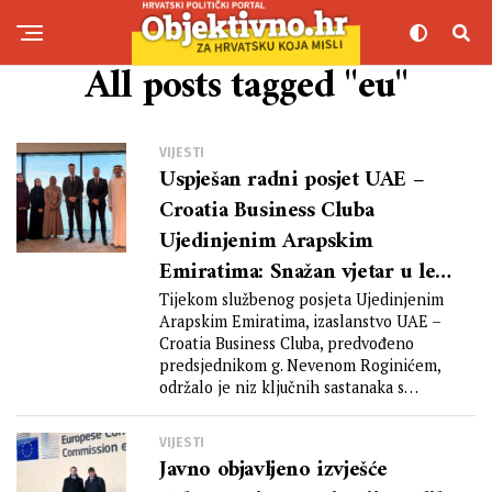
All posts tagged "eu"
VIJESTI
Uspješan radni posjet UAE –
Croatia Business Cluba
Ujedinjenim Arapskim
Emiratima: Snažan vjetar u leđa
hrvatskom gospodarstvu
Tijekom službenog posjeta Ujedinjenim
Arapskim Emiratima, izaslanstvo UAE –
Croatia Business Cluba, predvođeno
predsjednikom g. Nevenom Roginićem,
održalo je niz ključnih sastanaka s
visokim...
VIJESTI
Javno objavljeno izvješće