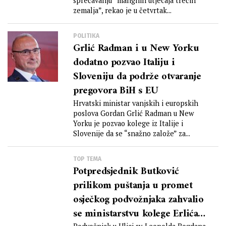
sprečavanju “malignih utjecaja trećih
zemalja”, rekao je u četvrtak...
POLITIKA
Grlić Radman i u New Yorku
dodatno pozvao Italiju i
Sloveniju da podrže otvaranje
pregovora BiH s EU
Hrvatski ministar vanjskih i europskih
poslova Gordan Grlić Radman u New
Yorku je pozvao kolege iz Italije i
Slovenije da se “snažno založe” za...
TOP TEMA
Potpredsjednik Butković
prilikom puštanja u promet
osječkog podvožnjaka zahvalio
se ministarstvu kolege Erlića