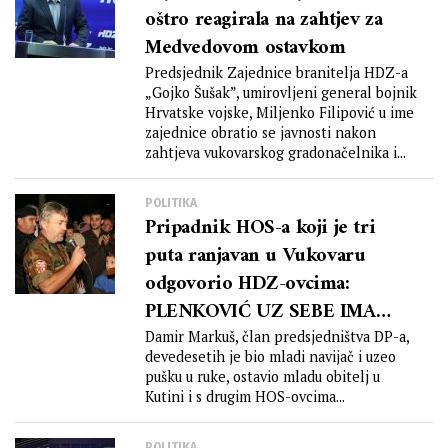
investicija
oštro reagirala na zahtjev za
Medvedovom ostavkom
Predsjednik Zajednice branitelja HDZ-a
„Gojko Šušak”, umirovljeni general bojnik
Hrvatske vojske, Miljenko Filipović u ime
zajednice obratio se javnosti nakon
zahtjeva vukovarskog gradonačelnika i...
POLITIKA
Pripadnik HOS-a koji je tri
puta ranjavan u Vukovaru
odgovorio HDZ-ovcima:
PLENKOVIĆ UZ SEBE IMA
SAMO BESKIČMENJAKE I
Damir Markuš, član predsjedništva DP-a,
devedesetih je bio mladi navijač i uzeo
POLTRONE!
pušku u ruke, ostavio mladu obitelj u
Kutini i s drugim HOS-ovcima...
POLITIKA