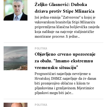
Željko Glasnović: Duboka
država protiv Stipe Mlinarića
Još jedna emisija “Zatvoreno” u kojoj je
vukovarskom branitelju Stipi Mlinariću
pripremljena klasična boljševička zasjeda
koja nalikuje na najcrnje staljinističke
montirane procese. S jedne...
POLITIKA
Objavljeno crveno upozorenje
za obalu. “Imamo ekstremnu
vremensku situaciju”
Prognostičari najavljuju nevrijeme u
Hrvatskoj. DHMZ najavljuje da će danas
biti promjenjivo oblačno s kišom te
pljuskovima i grmljavinom. Mjestimice
pljuskovi mogu biti jače...
POLITIKA