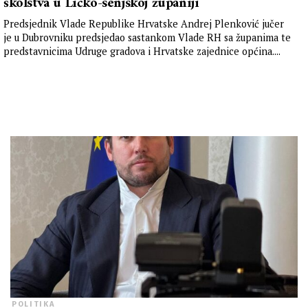
školstva u Ličko-senjskoj županiji
Predsjednik Vlade Republike Hrvatske Andrej Plenković jučer
je u Dubrovniku predsjedao sastankom Vlade RH sa županima te
predstavnicima Udruge gradova i Hrvatske zajednice općina....
POLITIKA