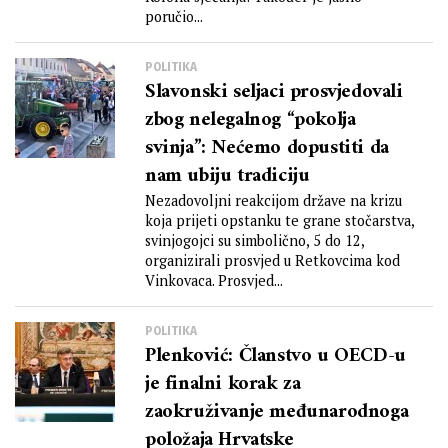
poručio...
POLITIKA
Slavonski seljaci prosvjedovali
zbog nelegalnog “pokolja
svinja”: Nećemo dopustiti da
nam ubiju tradiciju
Nezadovoljni reakcijom države na krizu
koja prijeti opstanku te grane stočarstva,
svinjogojci su simbolično, 5 do 12,
organizirali prosvjed u Retkovcima kod
Vinkovaca. Prosvjed...
POLITIKA
Plenković: Članstvo u OECD-u
je finalni korak za
zaokruživanje međunarodnoga
položaja Hrvatske