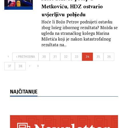
Metkoviću, HDZ ostvario
uvjerljivu pobjedu
Hoće li Božo Petrov podnijeti ostavku
zbog lošeg izbornog rezultata? Možda se
ugleda na stranačkog kolegu Marina
Miletića koji je nakon katastrofalnog
rezultata na...
‹
‹ PRETHODNA
30
31
32
33
34
35
36
›
»
37
38
NAJČITANIJE