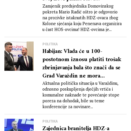
Stanimirovića i Pupovca pa
Zamjenik predsjednika Domovinskog
pokreta Mario Radić oštro je odgovorio
ćemo imati njihovu stranu i
na prozivke istaknutih HDZ-ovaca zbog
našu stranu posvećenu HOS-u!
Kolone sjećanja koju Penenava organizira
u čast HOS-ovcima! HDZ-ovcima je...
POLITIKA
Habijan: Vlada će u 100-
postotnom iznosu platiti trošak
zbrinjavanja bala što znači da se
Grad Varaždin ne mora
zaduživati, niti na bilo koji
Aktualna politička situacija u Varaždinu,
odnosno poskupljenja dječjih vrtića i
drugi način opteretiti gradski
komunalne naknade te povećanje stope
proračun na dugi niz godina,
poreza na dohodak, bile su teme
što bi sigurno utjecalo na
konferencije za novinare...
njegov razvoj jer bi bili
POLITIKA
limitirani u provođenju ostalih
Zajednica branitelja HDZ-a