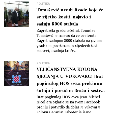
POLITIKA
Tomašević uvodi livade koje će
se rijetko kositi, najavio i
sadnju 8000 stabala
Zagrebački gradonačelnik Tomislav
Tomašević je najavio da će ozeleniti
Zagreb sadnjom 8000 stabala na javnim
gradskim površinama u sljedećih šest
mjeseci, a sadnja kreće...
POLITIKA
VELIČANSTVENA KOLONA
SJEĆANJA U VUKOVARU! Brat
poginulog HOS-ovca prekinuo
šutnju i poručio: Braćo i sestre,
uskoro ćemo biti zajedno u
Brat poginulog HOS-ovca Jean-Michel
Nicoliera oglasio se na svom Facebook
Vukovaru!
profilu i potvrdio da dolazi u Vukovar u
Kolonu sjećanja! Također je jasno