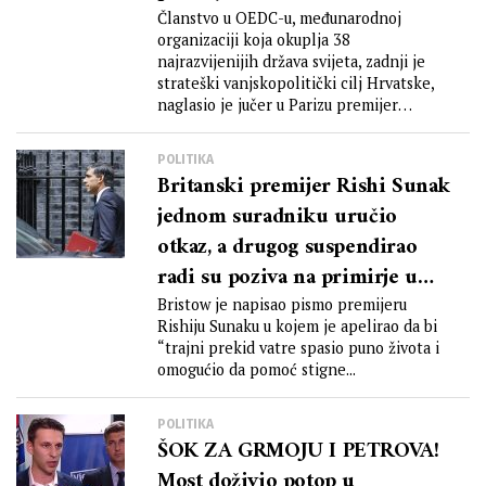
Članstvo u OEDC-u, međunarodnoj
organizaciji koja okuplja 38
najrazvijenijih država svijeta, zadnji je
strateški vanjskopolitički cilj Hrvatske,
naglasio je jučer u Parizu premijer
Plenković....
POLITIKA
Britanski premijer Rishi Sunak
jednom suradniku uručio
otkaz, a drugog suspendirao
radi su poziva na primirje u
Gazi
Bristow je napisao pismo premijeru
Rishiju Sunaku u kojem je apelirao da bi
“trajni prekid vatre spasio puno života i
omogućio da pomoć stigne...
POLITIKA
ŠOK ZA GRMOJU I PETROVA!
Most doživio potop u