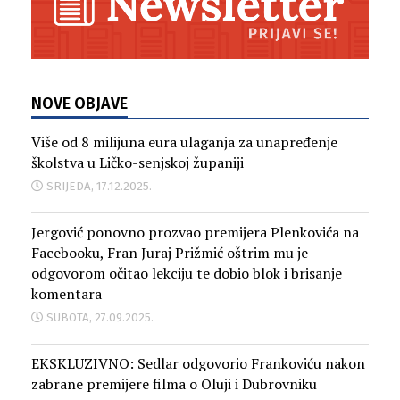
NOVE OBJAVE
Više od 8 milijuna eura ulaganja za unapređenje
školstva u Ličko-senjskoj županiji
SRIJEDA, 17.12.2025.
Jergović ponovno prozvao premijera Plenkovića na
Facebooku, Fran Juraj Prižmić oštrim mu je
odgovorom očitao lekciju te dobio blok i brisanje
komentara
SUBOTA, 27.09.2025.
EKSKLUZIVNO: Sedlar odgovorio Frankoviću nakon
zabrane premijere filma o Oluji i Dubrovniku