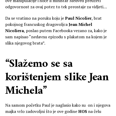
ove manipulacije i hoće li ministar Medved preuzeti
odgovornost za ovaj potez to tek preostaje za vidjeti…
Da se vratimo na poruku koju je
Paul Nicolier
, brat
pokojnog francuskog dragovoljca
Jean Michel
Nicoliera
, poslao putem Facebooka vezano za, kako je
sam napisao “nedavnu epizodu s plakatom na kojem je
slika njegovog brata”.
“Slažemo se sa
korištenjem slike Jean
Michela”
Na samom početku Paul je naglasio kako su on i njegova
majka vrlo zadovoljni što je ove godine
HOS
na čelu