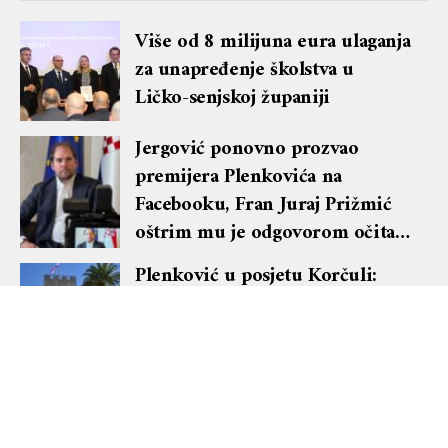
Više od 8 milijuna eura ulaganja
za unapređenje školstva u
Ličko-senjskoj županiji
Jergović ponovno prozvao
premijera Plenkovića na
Facebooku, Fran Juraj Prižmić
oštrim mu je odgovorom očitao
lekciju te dobio blok i brisanje
Plenković u posjetu Korčuli:
komentara
Vlada vodi snažnu politiku
ravnomjernog regionalnog
razvoja s posebnim naglaskom
na otoke
Odluka o povećanju izdvajanja
za obranu značajan korak u