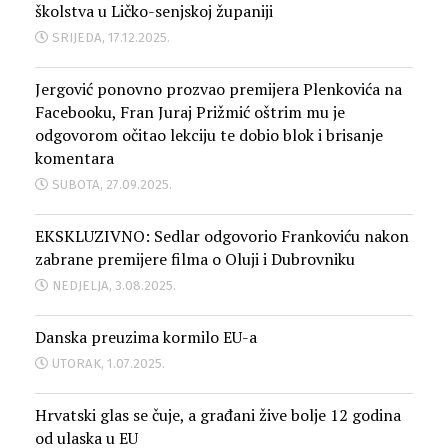
školstva u Ličko-senjskoj županiji
SRIJEDA, 17.12.2025.
Jergović ponovno prozvao premijera Plenkovića na
Facebooku, Fran Juraj Prižmić oštrim mu je
odgovorom očitao lekciju te dobio blok i brisanje
komentara
SUBOTA, 27.09.2025.
EKSKLUZIVNO: Sedlar odgovorio Frankoviću nakon
zabrane premijere filma o Oluji i Dubrovniku
NEDJELJA, 3.08.2025.
Danska preuzima kormilo EU-a
UTORAK, 1.07.2025.
Hrvatski glas se čuje, a građani žive bolje 12 godina
od ulaska u EU