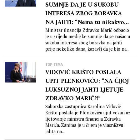
SUMNJE DA JE U SUKOBU
INTERESA ZBOG BORAVKA
NA JAHTI: “Nema tu nikakvog
misterija… To je samo jedan dio
Ministar financija Zdravko Marić odbacio
je u srijedu medijske sumnje da se našao u
mog ljetovanja od dva tjedna”
sukobu interesa zbog boravka na jahti
prije nekoliko dana, kazavši da je bio na...
TOP TEMA
VIDOVIĆ KRIŠTO POSLALA
UPIT PLENKOVIĆU: “NA ČIJOJ
LUKSUZNOJ JAHTI LJETUJE
ZDRAVKO MARIĆ?!”
Saborska zastupnica Karolina Vidović
Krišto poslala je Plenkoviću upit vezan uz
ljetovanje ministra financija Zdravka
Marića. Zanima je u čijem je vlasništvu
jahta na...