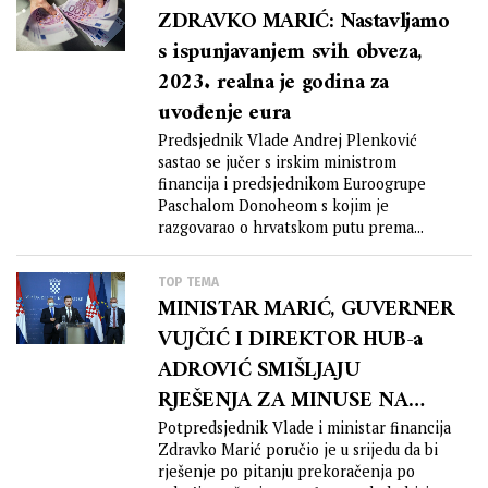
ZDRAVKO MARIĆ: Nastavljamo
s ispunjavanjem svih obveza,
2023. realna je godina za
uvođenje eura
Predsjednik Vlade Andrej Plenković
sastao se jučer s irskim ministrom
financija i predsjednikom Euroogrupe
Paschalom Donoheom s kojim je
razgovarao o hrvatskom putu prema...
TOP TEMA
MINISTAR MARIĆ, GUVERNER
VUJČIĆ I DIREKTOR HUB-a
ADROVIĆ SMIŠLJAJU
RJEŠENJA ZA MINUSE NA
RAČUNIMA: Rješenje po
Potpredsjednik Vlade i ministar financija
Zdravko Marić poručio je u srijedu da bi
pitanju prekoračenja bit će
rješenje po pitanju prekoračenja po