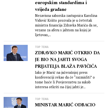
europskim standardima i
vrijeđa građane
Nezavisna saborska zastupnica Karolina
Vidović Krišto prozvala je u četvrtak
ministra financija Zdravka Marića da se,
vezano za aferu s jahtom na kojoj je
ljetovao,...
TOP TEMA
ZDRAVKO MARIĆ OTKRIO DA
JE BIO NA JAHTI SVOGA
PRIJATELJA BLAŽA PAVIČIĆA
Iako je Marić na jučerašnjoj press
konferenciji rekao da će “razmisliti” o
tome hoće li Povjerenstvu za sukob
interesa otkriti na čijoj jahti je...
TOP TEMA
MINISTAR MARIĆ ODBACIO