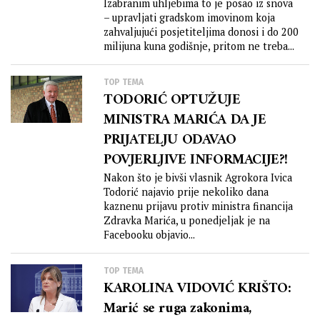
ZLATA ŠIPEK, ZDRAVKO
Izabranim uhljebima to je posao iz snova
– upravljati gradskom imovinom koja
MARIĆ, NINA OBULJEN i
zahvaljujući posjetiteljima donosi i do 200
PLENKOVIĆ tko je u
milijuna kuna godišnje, pritom ne treba...
Dubrovniku UZEO 200
milijuna kuna casha bez
TOP TEMA
TODORIĆ OPTUŽUJE
fiskalizacije i nadzora
MINISTRA MARIĆA DA JE
POREZNE UPRAVE?!
PRIJATELJU ODAVAO
POVJERLJIVE INFORMACIJE?!
Nakon što je bivši vlasnik Agrokora Ivica
Todorić najavio prije nekoliko dana
kaznenu prijavu protiv ministra financija
Zdravka Marića, u ponedjeljak je na
Facebooku objavio...
TOP TEMA
KAROLINA VIDOVIĆ KRIŠTO:
Marić se ruga zakonima,