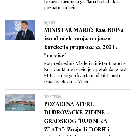
poznato u idućim danima i
tekućim računima građana trebalo biti
tjednima
poznato u idućim...
VIJESTI
MINISTAR MARIĆ: Rast BDP-a
iznad očekivanja, na jesen
korekcija prognoze za 2021.
“na više”
Potpredsjednik Vlade i ministar financija
Zdravko Marić izjavio je u petak da je rast
BDP-a u drugom kvartalu od 16,1 posto
iznad očekivanja Vlade...
TOP TEMA
POZADINA AFERE
DUBROVAČKE ZIDINE –
GRADSKOG ”RUDNIKA
ZLATA”: Znaju li DORH i