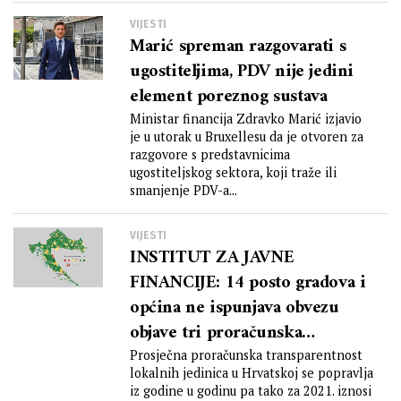
VIJESTI
Marić spreman razgovarati s
ugostiteljima, PDV nije jedini
element poreznog sustava
Ministar financija Zdravko Marić izjavio
je u utorak u Bruxellesu da je otvoren za
razgovore s predstavnicima
ugostiteljskog sektora, koji traže ili
smanjenje PDV-a...
VIJESTI
INSTITUT ZA JAVNE
FINANCIJE: 14 posto gradova i
općina ne ispunjava obvezu
objave tri proračunska
dokumenta
Prosječna proračunska transparentnost
lokalnih jedinica u Hrvatskoj se popravlja
iz godine u godinu pa tako za 2021. iznosi