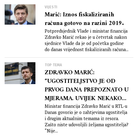
VIJESTI
Marić: Iznos fiskaliziranih
računa gotovo na razini 2019.
Potpredsjednik Vlade i ministar financija
Zdravko Marić rekao je u četvrtak nakon
sjednice Vlade da je od početka godine
do danas vrijednost fiskaliziranih računa...
TOP TEMA
ZDRAVKO MARIĆ:
“UGOSTITELJSTVO JE OD
PRVOG DANA PREPOZNATO U
MJERAMA. UVIJEK NEKAKO
ZAVRŠIMO NA TOM PDV-u”
Ministar financija Zdravko Marić u RTL-u
Danas govorio je o zahtjevima ugostitelja
i drugim aktualnim temama iz resora.
Zašto niste udovoljili željama ugostitelja?
“Nije...