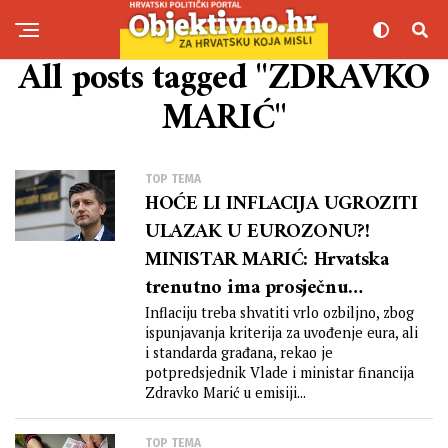
All posts tagged "ZDRAVKO
MARIĆ"
TOP TEMA
HOĆE LI INFLACIJA UGROZITI
ULAZAK U EUROZONU?!
MINISTAR MARIĆ: Hrvatska
trenutno ima prosječnu
inflaciju koja ne odskače od
Inflaciju treba shvatiti vrlo ozbiljno, zbog
ispunjavanja kriterija za uvođenje eura, ali
prosjeka EU
i standarda građana, rekao je
potpredsjednik Vlade i ministar financija
Zdravko Marić u emisiji...
TOP TEMA