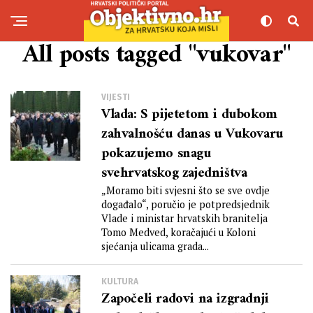
All posts tagged "vukovar"
VIJESTI
Vlada: S pijetetom i dubokom
zahvalnošću danas u Vukovaru
pokazujemo snagu
svehrvatskog zajedništva
„Moramo biti svjesni što se sve ovdje
događalo“, poručio je potpredsjednik
Vlade i ministar hrvatskih branitelja
Tomo Medved, koračajući u Koloni
sjećanja ulicama grada...
KULTURA
Započeli radovi na izgradnji