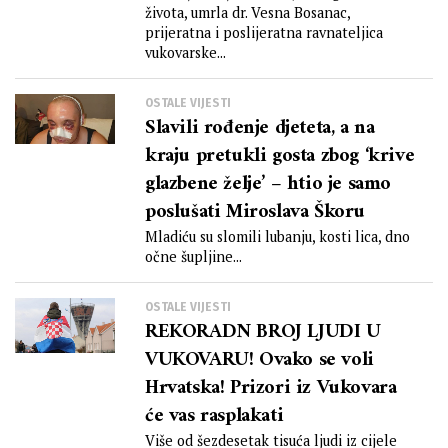
života, umrla dr. Vesna Bosanac,
prijeratna i poslijeratna ravnateljica
vukovarske...
OSTALE VIJESTI
Slavili rođenje djeteta, a na
kraju pretukli gosta zbog ‘krive
glazbene želje’ – htio je samo
poslušati Miroslava Škoru
Mladiću su slomili lubanju, kosti lica, dno
očne šupljine...
OSTALE VIJESTI
REKORADN BROJ LJUDI U
VUKOVARU! Ovako se voli
Hrvatska! Prizori iz Vukovara
će vas rasplakati
Više od šezdesetak tisuća ljudi iz cijele