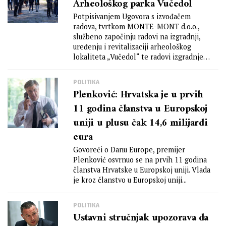
Arheološkog parka Vučedol
Potpisivanjem Ugovora s izvođačem
radova, tvrtkom MONTE-MONT d.o.o.,
službeno započinju radovi na izgradnji,
uređenju i revitalizaciji arheološkog
lokaliteta „Vučedol“ te radovi izgradnje
komunalnog pristaništa...
POLITIKA
Plenković: Hrvatska je u prvih
11 godina članstva u Europskoj
uniji u plusu čak 14,6 milijardi
eura
Govoreći o Danu Europe, premijer
Plenković osvrnuo se na prvih 11 godina
članstva Hrvatske u Europskoj uniji. Vlada
je kroz članstvo u Europskoj uniji...
POLITIKA
Ustavni stručnjak upozorava da