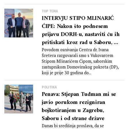
TOP TEMA
INTERVJU STIPO MLINARIĆ
ĆIPE: Nakon što podnesem
prijavu DORH-u, nastaviti ću ih
pritiskati kroz rad u Saboru, a
spreman sam organizirati i
Povodom osnivanja Centra dr. Ivana
Šretera razgovarali smo s Vukovarcem
prosvjede ukoliko se po
Stipom Mlinarićem Ćipom, saborskim
navedenoj prijavi neće
zastupnikom Domovinskog pokreta (DP),
postupati
koji je prije 30 godina do...
POLITIKA
Penava: Stjepan Tuđman mi se
javio porukom rezigniran
bojkotiranjem u Zagrebu,
Saboru i od strane države
Danas bi središnja proslava, da se