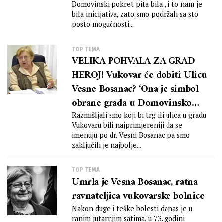
Domovinski pokret pita bila , i to nam je
bila inicijativa, zato smo podržali sa sto
posto mogućnosti...
TOP TEMA
VELIKA POHVALA ZA GRAD
HEROJ! Vukovar će dobiti Ulicu
Vesne Bosanac? ‘Ona je simbol
obrane grada u Domovinskom
ratu’
Razmišljali smo koji bi trg ili ulica u gradu
Vukovaru bili najprimjereniji da se
imenuju po dr. Vesni Bosanac pa smo
zaključili je najbolje...
TOP TEMA
Umrla je Vesna Bosanac, ratna
ravnateljica vukovarske bolnice
Nakon duge i teške bolesti danas je u
ranim jutarnjim satima, u 73. godini