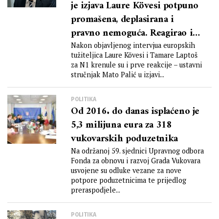
je izjava Laure Kövesi potpuno
promašena, deplasirana i
pravno nemoguća. Reagirao i
HDZ
Nakon objavljenog intervjua europskih
tužiteljica Laure Kövesi i Tamare Laptoš
za N1 krenule su i prve reakcije – ustavni
stručnjak Mato Palić u izjavi...
POLITIKA
Od 2016. do danas isplaćeno je
5,3 milijuna eura za 318
vukovarskih poduzetnika
Na održanoj 59. sjednici Upravnog odbora
Fonda za obnovu i razvoj Grada Vukovara
usvojene su odluke vezane za nove
potpore poduzetnicima te prijedlog
preraspodjele...
POLITIKA