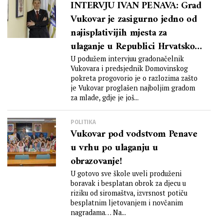
INTERVJU IVAN PENAVA: Grad
Vukovar je zasigurno jedno od
najisplativijih mjesta za
ulaganje u Republici Hrvatskoj
zbog brojnih pogodnosti koje
U podužem intervjuu gradonačelnik
Vukovara i predsjednik Domovinskog
nudi poduzetnicima, a što oni i
pokreta progovorio je o razlozima zašto
prepoznaju
je Vukovar proglašen najboljim gradom
za mlade, gdje je još...
POLITIKA
Vukovar pod vodstvom Penave
u vrhu po ulaganju u
obrazovanje!
U gotovo sve škole uveli produženi
boravak i besplatan obrok za djecu u
riziku od siromaštva, izvrsnost potiču
besplatnim ljetovanjem i novčanim
nagradama… Na...