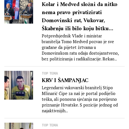
Kolar i Medved složni da nitko
nema pravo privatizirati
Domovinski rat, Vukovar,
Škabrnju ili bilo koju bitku
Domovinskog rata
Potpredsjednik Vlade i ministar
branitelja Tomo Medved pozvao je sve
građane da pijetet žrtvama u
Domovinskom ratu odaju dostojanstveno,
bez politiziranja i radikalizacije. Rekao...
TOP TEMA
KRV I ŠAMPANJAC
Legendarni vukovarski branitelj Stipo
Mlinarić Ćipe za naš je portal podijelio
teška, ali ponosna sjećanja na povijesno
priznanje Hrvatske. S pozicije jednog od
najaktivnijih...
TOP TEMA