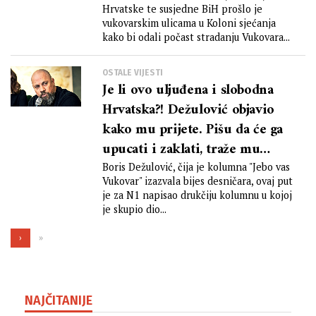
Hrvatske te susjedne BiH prošlo je
vukovarskim ulicama u Koloni sjećanja
kako bi odali počast stradanju Vukovara...
OSTALE VIJESTI
Je li ovo uljuđena i slobodna
Hrvatska?! Dežulović objavio
kako mu prijete. Pišu da će ga
upucati i zaklati, traže mu
adresu
Boris Dežulović, čija je kolumna "Jebo vas
Vukovar" izazvala bijes desničara, ovaj put
je za N1 napisao drukčiju kolumnu u kojoj
je skupio dio...
›
»
NAJČITANIJE