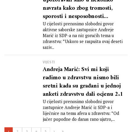
upozoravali smo u nekoliko
navrata kako zbog tromosti,
sporosti i nesposobnosti
ministarstava naši građani
U cijelosti prenosimo slobodni govor
aktivne saborske zastupnice Andreje
oboljeli od šećerne bolesti i
Marić iz SDP-a na niz gorućih tema u
liječeni inzulinom ne mogu
zdravstvu: ”Uskoro se raspušta ovaj deseti
ostvariti svoje pravo na rad
saziv...
VIJESTI
Andreja Marić: Svi mi koji
radimo u zdravstvu nismo bili
sretni kada su građani u jednoj
anketi zdravstvu dali ocjenu 2.1
U cijelosti prenosimo slobodni govor
zastupnice Andreje Marić iz SDP-a i
liječnice na temu afera u zdravstvu: ”Od
jučer popodne do danas rano ujutro,...
‹
›
»
2
3
4
5