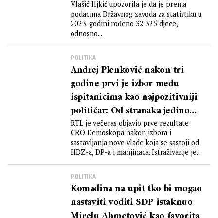
Vlašić Iljkić upozorila je da je prema
podacima Državnog zavoda za statistiku u
2023. godini rođeno 32 325 djece,
odnosno...
POLITIKA
Andrej Plenković nakon tri
godine prvi je izbor među
ispitanicima kao najpozitivniji
političar: Od stranaka jedino
Most bilježi pad
RTL je večeras objavio prve rezultate
CRO Demoskopa nakon izbora i
sastavljanja nove vlade koja se sastoji od
HDZ-a, DP-a i manjinaca. Istraživanje je...
POLITIKA
Komadina na upit tko bi mogao
nastaviti voditi SDP istaknuo
Mirelu Ahmetović kao favorita