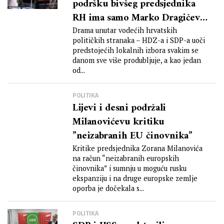
podršku bivšeg predsjednika
RH ima samo Marko Dragičević
iz Dubrovnika
Drama unutar vodećih hrvatskih
političkih stranaka – HDZ-a i SDP-a uoči
predstojećih lokalnih izbora svakim se
danom sve više produbljuje, a kao jedan
od...
POLITIKA
Lijevi i desni podržali
Milanovićevu kritiku
”neizabranih EU činovnika”
Kritike predsjednika Zorana Milanovića
na račun “neizabranih europskih
činovnika” i sumnju u moguću rusku
ekspanziju i na druge europske zemlje
oporba je dočekala s...
POLITIKA