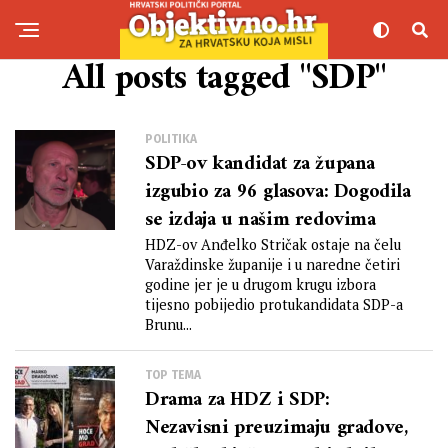
All posts tagged "SDP"
POLITIKA
SDP-ov kandidat za župana
izgubio za 96 glasova: Dogodila
se izdaja u našim redovima
HDZ-ov Anđelko Stričak ostaje na čelu
Varaždinske županije i u naredne četiri
godine jer je u drugom krugu izbora
tijesno pobijedio protukandidata SDP-a
Brunu...
TOP TEMA
Drama za HDZ i SDP:
Nezavisni preuzimaju gradove,