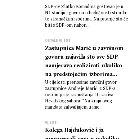
SDP-ov Zlatko Komadina gostovao je u
N1 studiju i govorio o budućnosti stranke
te stranačkim izborima. Na pitanje što će
biti s SDP-om nakon...
OSTALE VIJESTI
Zastupnica Marić u završnom
govoru najavila što sve SDP
namjerava realizirati ukoliko
na predstojećim izborima
zadobije povjerenje građana
U cijelosti prenosimo završni govor
zastupnice Andreje Marić iz SDP-a
netom prije raspuštanja 10. saziva
Hrvatskog sabora: ”Na kraju ovog
mandata zahvaljujem u ime...
VIJESTI
Kolega Hajduković i ja