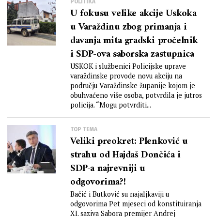
POLITIKA
U fokusu velike akcije Uskoka
u Varaždinu zbog primanja i
davanja mita gradski pročelnik
i SDP-ova saborska zastupnica
USKOK i službenici Policijske uprave
varaždinske provode novu akciju na
području Varaždinske županije kojom je
obuhvaćeno više osoba, potvrdila je jutros
policija. “Mogu potvrditi...
TOP TEMA
Veliki preokret: Plenković u
strahu od Hajdaš Dončića i
SDP-a najrevniji u
odgovorima?!
Bačić i Butković su najaljkaviji u
odgovorima Pet mjeseci od konstituiranja
XI. saziva Sabora premijer Andrej