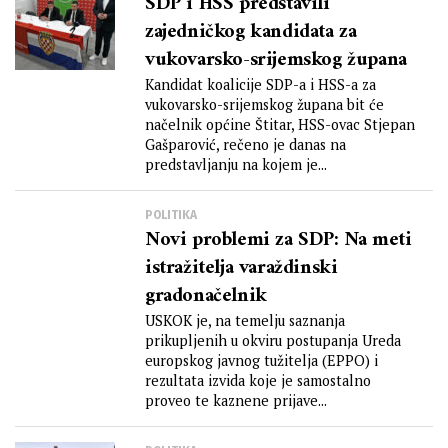
SDP i HSS predstavili
zajedničkog kandidata za
vukovarsko-srijemskog župana
Kandidat koalicije SDP-a i HSS-a za
vukovarsko-srijemskog župana bit će
načelnik općine Štitar, HSS-ovac Stjepan
Gašparović, rečeno je danas na
predstavljanju na kojem je...
POLITIKA
Novi problemi za SDP: Na meti
istražitelja varaždinski
gradonačelnik
USKOK je, na temelju saznanja
prikupljenih u okviru postupanja Ureda
europskog javnog tužitelja (EPPO) i
rezultata izvida koje je samostalno
proveo te kaznene prijave...