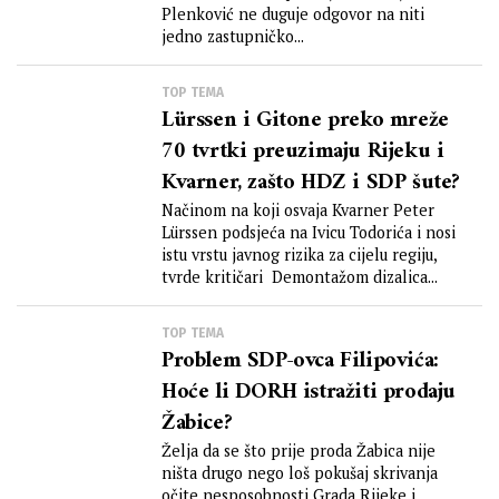
Plenković ne duguje odgovor na niti
jedno zastupničko...
TOP TEMA
Lürssen i Gitone preko mreže
70 tvrtki preuzimaju Rijeku i
Kvarner, zašto HDZ i SDP šute?
Načinom na koji osvaja Kvarner Peter
Lürssen podsjeća na Ivicu Todorića i nosi
istu vrstu javnog rizika za cijelu regiju,
tvrde kritičari Demontažom dizalica...
TOP TEMA
Problem SDP-ovca Filipovića:
Hoće li DORH istražiti prodaju
Žabice?
Želja da se što prije proda Žabica nije
ništa drugo nego loš pokušaj skrivanja
očite nesposobnosti Grada Rijeke i