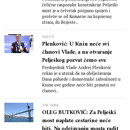
DRŽAVE
čelične rasponske konstrukcije Pelješki
most je u četvrtak potpuno spojen i
proteže se od Komarne na kopnenoj
strani, do Brijeste...
VIJESTI
Plenković: U Knin neće svi
članovi Vlade, a na otvaranje
Pelješkog pozvat ćemo sve
Predsjednik Vlade Andrej Plenković
rekao je u utorak da na obilježavanju
Dana pobjede i domovinske zahvalnosti u
Kninu ove godine neće biti prisutni svi
članovi...
TOP TEMA
OLEG BUTKOVIĆ: Za Pelješki
most naplate cestarine neće
biti. Na održavanju mosta radit