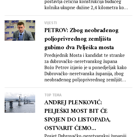
postavlja čelična konstrukcija budućeg
kolnika ukupne dužine 2,4 kilometra koji
će spojiti Komarnu...
VIJESTI
PETROV: Zbog neobrađenog
poljoprivrednog zemljišta
gubimo dva Pelješka mosta
Predsjednik Mosta i kandidat te stranke
za dubrovačko-neretvanskog župana
Božo Petrov izjavio je u ponedjeljak kako
Dubrovačko-neretvanska županija, zbog
neobrađenog poljoprivrednog zemljišta,
godišnje gubi...
TOP TEMA
ANDREJ PLENKOVIĆ:
PELJEŠKI MOST BIT ĆE
SPOJEN DO LISTOPADA,
OSTVARIT ĆEMO
Posjet Dubrovačko-neretvanskoj županiji