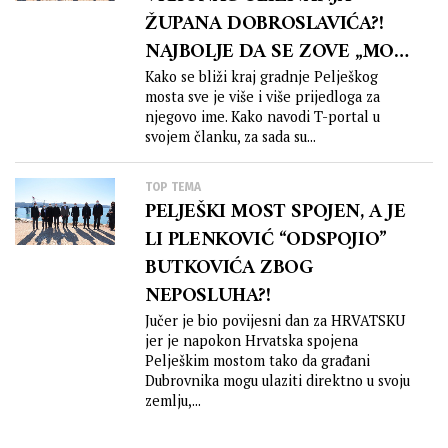
ŽUPANA DOBROSLAVIĆA?!
NAJBOLJE DA SE ZOVE „MOST
ANDREJA PLENKOVIĆA“?!
Kako se bliži kraj gradnje Pelješkog
mosta sve je više i više prijedloga za
njegovo ime. Kako navodi T-portal u
svojem članku, za sada su...
TOP TEMA
PELJEŠKI MOST SPOJEN, A JE
LI PLENKOVIĆ “ODSPOJIO”
BUTKOVIĆA ZBOG
NEPOSLUHA?!
Jučer je bio povijesni dan za HRVATSKU
jer je napokon Hrvatska spojena
Pelješkim mostom tako da građani
Dubrovnika mogu ulaziti direktno u svoju
zemlju,...