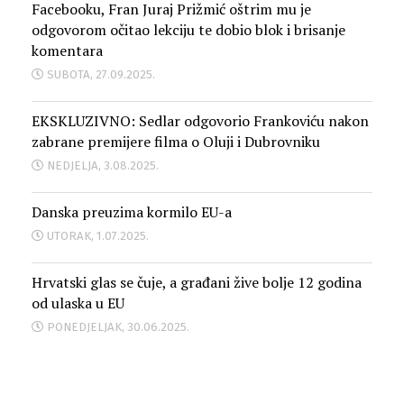
Facebooku, Fran Juraj Prižmić oštrim mu je
odgovorom očitao lekciju te dobio blok i brisanje
komentara
SUBOTA, 27.09.2025.
EKSKLUZIVNO: Sedlar odgovorio Frankoviću nakon
zabrane premijere filma o Oluji i Dubrovniku
NEDJELJA, 3.08.2025.
Danska preuzima kormilo EU-a
UTORAK, 1.07.2025.
Hrvatski glas se čuje, a građani žive bolje 12 godina
od ulaska u EU
PONEDJELJAK, 30.06.2025.