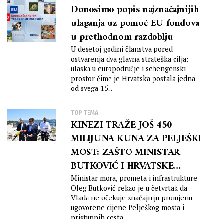
Donosimo popis najznačajnijih
ulaganja uz pomoć EU fondova
u prethodnom razdoblju
U desetoj godini članstva pored
ostvarenja dva glavna strateška cilja:
ulaska u europodručje i schengenski
prostor čime je Hrvatska postala jedna
od svega 15...
TOP TEMA
KINEZI TRAŽE JOŠ 450
MILIJUNA KUNA ZA PELJEŠKI
MOST: ZAŠTO MINISTAR
BUTKOVIĆ I HRVATSKE
CESTE NE ZNAJU NIŠTA O
Ministar mora, prometa i infrastrukture
Oleg Butković rekao je u četvrtak da
TOME?!
Vlada ne očekuje značajniju promjenu
ugovorene cijene Pelješkog mosta i
pristupnih cesta....