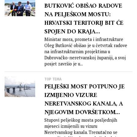
BUTKOVIĆ OBIŠAO RADOVE
NA PELJEŠKOM MOSTU:
HRVATSKI TERITORIJ BIT ĆE
SPOJEN DO KRAJA
KOLOVOZA
Ministar mora, prometa i infrastrukture
Oleg Butković obišao je u četvrtak radove
na infrastrukturnim projektima u
Dubrovačko-neretvanskoj županiji, a svoj
posjet završio je u...
TOP TEMA
PELJEŠKI MOST POTPUNO JE
IZMIJENIO VIZURE
NERETVANSKOG KANALA, A
NJEGOVIM DOVRŠETKOM
KRAJNJI JUG VIŠE NEĆE BITI
Stupovi pelješkog mosta posljednjih
mjeseci izmijenili su vizuru
ISTI
Neretvanskog kanala. Trenutačno se