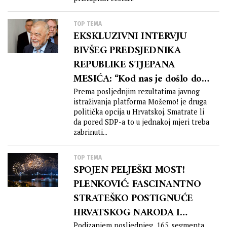
TOP TEMA
EKSKLUZIVNI INTERVJU
BIVŠEG PREDSJEDNIKA
REPUBLIKE STJEPANA
MESIĆA: “Kod nas je došlo do
nenamjerne zablude da su ‘Za
Prema posljednjim rezultatima javnog
istraživanja platforma Možemo! je druga
dom spremni’ koristili HOS-
politička opcija u Hrvatskoj. Smatrate li
ovci koji su branili Hrvatsku –
da pored SDP-a to u jednakoj mjeri treba
što nije istina! U nikakvim
zabrinuti...
bitkama nikakav HOS nije
TOP TEMA
sudjelovao!”
SPOJEN PELJEŠKI MOST!
PLENKOVIĆ: FASCINANTNO
STRATEŠKO POSTIGNUĆE
HRVATSKOG NARODA I
Podizanjem posljednjeg, 165. segmenta