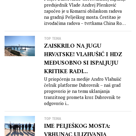
TERITORIJALNI INTEGRITET
predsjednik Vlade Andrej Plenković
započeo je u Komarni obilaskom radova
na gradnji Pelješkog mosta. Čestitao je
izvođačima radova – tvrtkama China Road
and...
TOP TEMA
ZAISKRILO NA JUGU
HRVATSKE! VLAHUŠIĆ I HDZ
MEĐUSOBNO SI ISPALJUJU
KRITIKE RADI
BUTKOVIĆEVOG
U priopćenju za medije Andro Vlahušić
čelnik platforme Dubrovnik – naš grad
SPORORASTUĆEG PELJEŠKOG
progovorio je na temu uklanjanja
MOSTA!
tranzitnog prometa kroz Dubrovnik te
odgovorio i...
TOP TEMA
IME PELJEŠKOG MOSTA:
VRHUNAC ULIZIVANJA