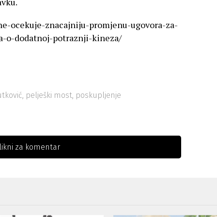
avku.
-ne-ocekuje-znacajniju-promjenu-ugovora-za-
-o-dodatnoj-potraznji-kineza/
utković
,
pelješki most
,
poskupljenje
likni za komentar