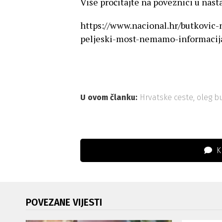
Više pročitajte na poveznici u nast
https://www.nacional.hr/butkovic
peljeski-most-nemamo-informacija
U ovom članku:
Hrvatske ceste
,
oleg b
K
POVEZANE VIJESTI