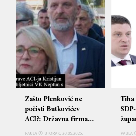
Zašto Plenković ne
Tiha
počisti Butkovićev
SDP-
ACI?: Državna firma
župan
financira veslače da bi
žrtv
PAULA
UTORAK, 20.05.2025.
PAULA