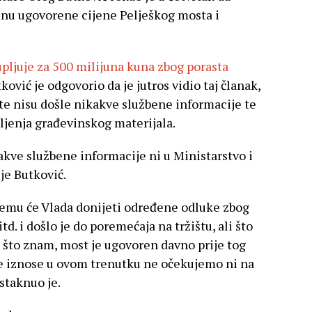
enu ugovorene cijene Pelješkog mosta i
pljuje za 500 milijuna kuna zbog porasta
tković je odgovorio da je jutros vidio taj članak,
ste nisu došle nikakve službene informacije te
ljenja građevinskog materijala.
kakve službene informacije ni u Ministarstvo i
je Butković.
ojemu će Vlada donijeti određene odluke zbog
td. i došlo je do poremećaja na tržištu, ali što
 što znam, most je ugovoren davno prije tog
ke iznose u ovom trenutku ne očekujemo ni na
staknuo je.