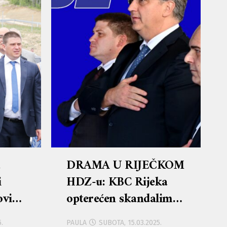
a
DRAMA U RIJEČKOM
i
HDZ-u: KBC Rijeka
ovića
opterećen skandalima,
mo,
a ravnatelja Alena
.
PAULA
SUBOTA, 15.03.2025.