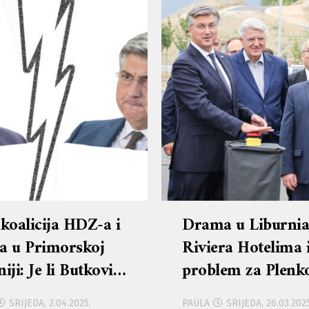
 koalicija HDZ-a i
Drama u Liburni
a u Primorskoj
Riviera Hotelima 
iji: Je li Butković
problem za Plenk
ovao Vukorepu i
i Butkovića: Može
SRIJEDA, 2.04.2025.
PAULA
SRIJEDA, 26.03.2025