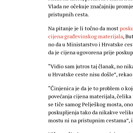
Vlada ne očekuje značajniju promj
pristupnih cesta.
Na pitanje je li točno da most
posku
cijena građevinskog materijala
, Bu
no da u Ministarstvo i Hrvatske ce
da je cijena ugovorena prije poskup
“Vidio sam jutros taj članak, no ni
u Hrvatske ceste nisu došle”, rekao 
“Činjenica je da je to problem o k
povećanja cijena materijala, čelika i
se tiče samog Pelješkog mosta, ono
poskupljenja tako da nikakve veli
mostu ni na pristupnim cestama”, i