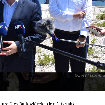
foto HINA/ Baldo Marun
ture Oleg Butković rekao je u četvrtak da