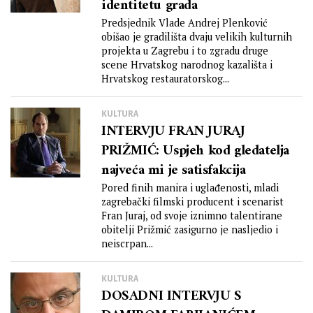
identitetu grada
Predsjednik Vlade Andrej Plenković
obišao je gradilišta dvaju velikih kulturnih
projekta u Zagrebu i to zgradu druge
scene Hrvatskog narodnog kazališta i
Hrvatskog restauratorskog...
KULTURA
INTERVJU FRAN JURAJ
PRIŽMIĆ: Uspjeh kod gledatelja
najveća mi je satisfakcija
Pored finih manira i uglađenosti, mladi
zagrebački filmski producent i scenarist
Fran Juraj, od svoje iznimno talentirane
obitelji Prižmić zasigurno je nasljedio i
neiscrpan...
KULTURA
DOSADNI INTERVJU S