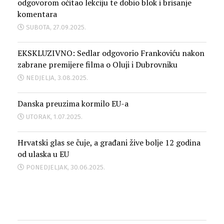
odgovorom očitao lekciju te dobio blok i brisanje
komentara
SUBOTA, 27.09.2025.
EKSKLUZIVNO: Sedlar odgovorio Frankoviću nakon
zabrane premijere filma o Oluji i Dubrovniku
NEDJELJA, 3.08.2025.
Danska preuzima kormilo EU-a
UTORAK, 1.07.2025.
Hrvatski glas se čuje, a građani žive bolje 12 godina
od ulaska u EU
PONEDJELJAK, 30.06.2025.