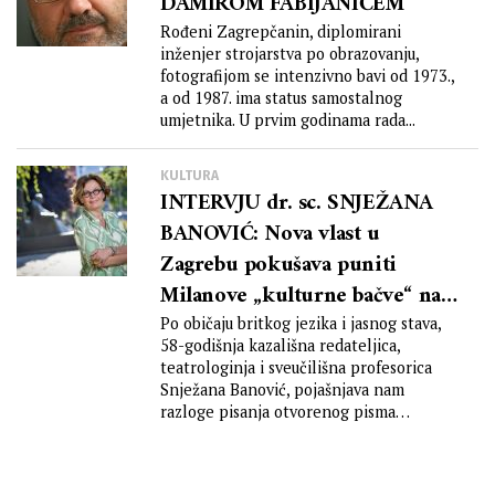
DAMIROM FABIJANIĆEM
Rođeni Zagrepčanin, diplomirani
inženjer strojarstva po obrazovanju,
fotografijom se intenzivno bavi od 1973.,
a od 1987. ima status samostalnog
umjetnika. U prvim godinama rada...
KULTURA
INTERVJU dr. sc. SNJEŽANA
BANOVIĆ: Nova vlast u
Zagrebu pokušava puniti
Milanove „kulturne bačve“ na
Milanov način
Po običaju britkog jezika i jasnog stava,
58-godišnja kazališna redateljica,
teatrologinja i sveučilišna profesorica
Snježana Banović, pojašnjava nam
razloge pisanja otvorenog pisma
gradonačelniku svog...