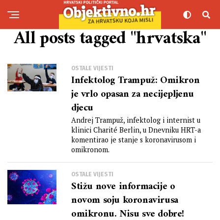
All posts tagged "hrvatska"
OSTALE VIJESTI
Infektolog Trampuž: Omikron
je vrlo opasan za necijepljenu
djecu
Andrej Trampuž, infektolog i internist u
klinici Charité Berlin, u Dnevniku HRT-a
komentirao je stanje s koronavirusom i
omikronom.
OSTALE VIJESTI
Stižu nove informacije o
novom soju koronavirusa
omikronu. Nisu sve dobre!