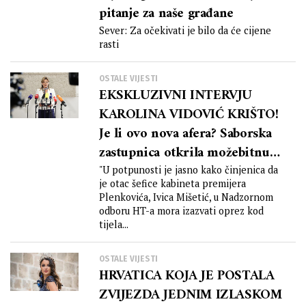
pitanje za naše građane
Sever: Za očekivati je bilo da će cijene
rasti
OSTALE VIJESTI
EKSKLUZIVNI INTERVJU
KAROLINA VIDOVIĆ KRIŠTO!
Je li ovo nova afera? Saborska
zastupnica otkrila možebitnu
vezu između HT-a, premijera
"U potpunosti je jasno kako činjenica da
je otac šefice kabineta premijera
Plenkovića i Ivice Mišetića?!
Plenkovića, Ivica Mišetić, u Nadzornom
odboru HT-a mora izazvati oprez kod
tijela...
OSTALE VIJESTI
HRVATICA KOJA JE POSTALA
ZVIJEZDA JEDNIM IZLASKOM