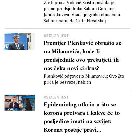
Zastupnica Vidović Krišto poslala je
pismo predsjedniku Sabora Gordanu
Jandrokoviću: Vlada je grubo obmanula
Sabor i nanijela štetu Hrvatskoj
OSTALE VIJESTI
Premijer Plenković obrušio se
na Milanovića, hoće li
predsjednik ovo prešutjeti ili
nas čeka novi cirkus?
Plenković odgovorio Milanoviću: Ovo što
priča je bezveze, nebitn
OSTALE VIJESTI
Epidemiolog otkrio u što se
korona pretvara i kakve će to
posljedice imati na scvijet:
Korona postaje pravi