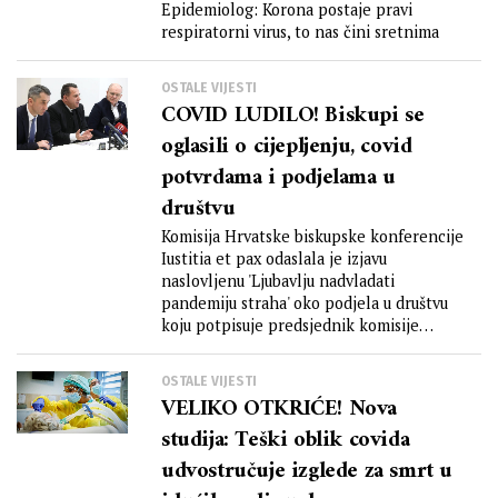
respiratorni virus, to nas čini
Epidemiolog: Korona postaje pravi
respiratorni virus, to nas čini sretnima
sretnima
OSTALE VIJESTI
COVID LUDILO! Biskupi se
oglasili o cijepljenju, covid
potvrdama i podjelama u
društvu
Komisija Hrvatske biskupske konferencije
Iustitia et pax odaslala je izjavu
naslovljenu 'Ljubavlju nadvladati
pandemiju straha' oko podjela u društvu
koju potpisuje predsjednik komisije
Đuro...
OSTALE VIJESTI
VELIKO OTKRIĆE! Nova
studija: Teški oblik covida
udvostručuje izglede za smrt u