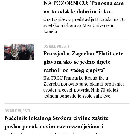
NA POZORNICU: ‘Ponosna sam
na to odakle dolazim i tko
želim biti’
Ora Ivanišević predstavlja Hrvatsku na 70.
svjetskom izboru za Miss Universe u
Izraelu.
OSTALE VIJESTI
Prosvjed u Zagrebu: “Platit ćete
glavom ako se jedno dijete
razboli od vašeg cjepiva”
NA TRGU Francuske Republike u
Zagrebu ponovno su se okupili protivnici
uvođenja covid-potvrda. Njih 70-ak još
jednom ponovilo je svoje zahtjeve.
OSTALE VIJESTI
Načelnik lokalnog Stožera civilne zaštite
poslao poruku svim ravnozemljašima i