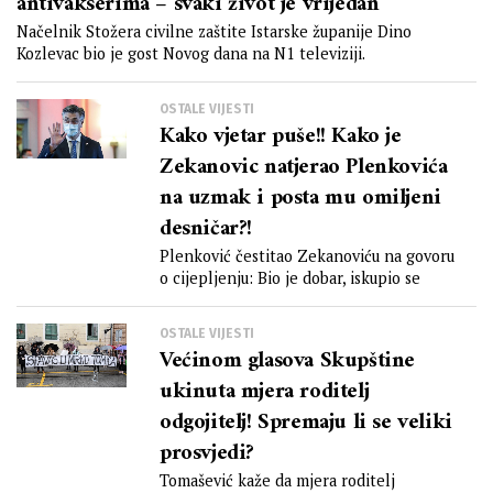
antivakserima – svaki život je vrijedan
Načelnik Stožera civilne zaštite Istarske županije Dino
Kozlevac bio je gost Novog dana na N1 televiziji.
OSTALE VIJESTI
Kako vjetar puše!! Kako je
Zekanovic natjerao Plenkovića
na uzmak i posta mu omiljeni
desničar?!
Plenković čestitao Zekanoviću na govoru
o cijepljenju: Bio je dobar, iskupio se
OSTALE VIJESTI
Većinom glasova Skupštine
ukinuta mjera roditelj
odgojitelj! Spremaju li se veliki
prosvjedi?
Tomašević kaže da mjera roditelj