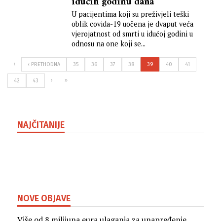
idućih godinu dana
U pacijentima koji su preživjeli teški
oblik covida-19 uočena je dvaput veća
vjerojatnost od smrti u idućoj godini u
odnosu na one koji se...
‹
‹ PRETHODNA
35
36
37
38
39
40
41
›
»
42
43
NAJČITANIJE
NOVE OBJAVE
Više od 8 milijuna eura ulaganja za unapređenje