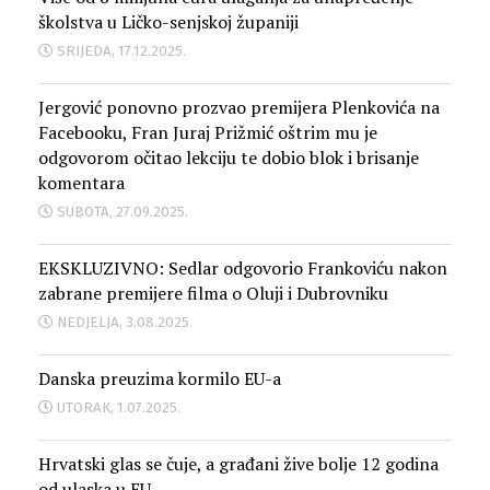
školstva u Ličko-senjskoj županiji
SRIJEDA, 17.12.2025.
Jergović ponovno prozvao premijera Plenkovića na
Facebooku, Fran Juraj Prižmić oštrim mu je
odgovorom očitao lekciju te dobio blok i brisanje
komentara
SUBOTA, 27.09.2025.
EKSKLUZIVNO: Sedlar odgovorio Frankoviću nakon
zabrane premijere filma o Oluji i Dubrovniku
NEDJELJA, 3.08.2025.
Danska preuzima kormilo EU-a
UTORAK, 1.07.2025.
Hrvatski glas se čuje, a građani žive bolje 12 godina
od ulaska u EU