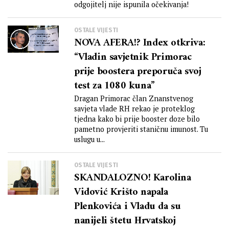
odgojitelj nije ispunila očekivanja!
OSTALE VIJESTI
NOVA AFERA!? Index otkriva:
“Vladin savjetnik Primorac
prije boostera preporuča svoj
test za 1080 kuna”
Dragan Primorac član Znanstvenog
savjeta vlade RH rekao je proteklog
tjedna kako bi prije booster doze bilo
pametno provjeriti staničnu imunost. Tu
uslugu u...
OSTALE VIJESTI
SKANDALOZNO! Karolina
Vidović Krišto napala
Plenkovića i Vladu da su
nanijeli štetu Hrvatskoj