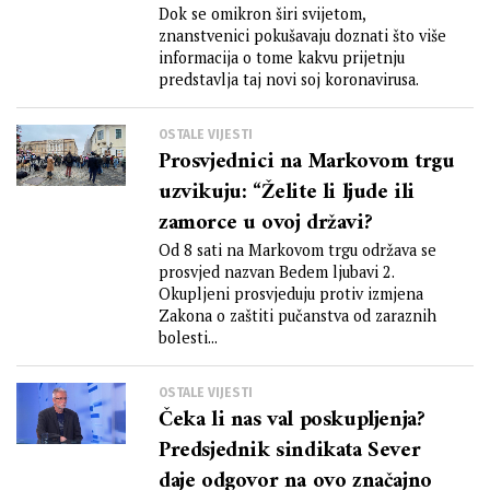
Dok se omikron širi svijetom,
znanstvenici pokušavaju doznati što više
informacija o tome kakvu prijetnju
predstavlja taj novi soj koronavirusa.
OSTALE VIJESTI
Prosvjednici na Markovom trgu
uzvikuju: “Želite li ljude ili
zamorce u ovoj državi?
Od 8 sati na Markovom trgu održava se
prosvjed nazvan Bedem ljubavi 2.
Okupljeni prosvjeduju protiv izmjena
Zakona o zaštiti pučanstva od zaraznih
bolesti...
OSTALE VIJESTI
Čeka li nas val poskupljenja?
Predsjednik sindikata Sever
daje odgovor na ovo značajno