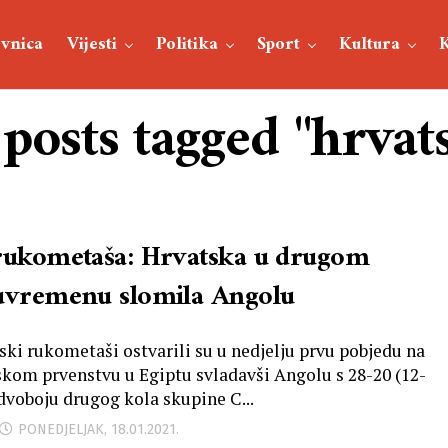
vnica
Vijesti
Politika
Sport
Kultura
 posts tagged "hrvat
rukometaša: Hrvatska u drugom
uvremenu slomila Angolu
ski rukometaši ostvarili su u nedjelju prvu pobjedu na
skom prvenstvu u Egiptu svladavši Angolu s 28-20 (12-
 dvoboju drugog kola skupine C...
PONEDJELJAK, 18.01.2021.