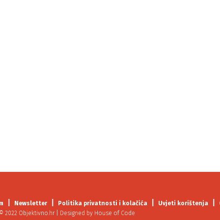
m
Newsletter
Politika privatnosti i kolačića
Uvjeti korištenja
© 2022 Objektivno.hr | Designed by
House of Code