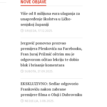
NOVE OBJAVE
Više od 8 milijuna eura ulaganja za
unapređenje školstva u Ličko-
senjskoj županiji
SRIJEDA, 17.12.2025.
Jergović ponovno prozvao
premijera Plenkovića na Facebooku,
Fran Juraj Prižmić oštrim mu je
odgovorom očitao lekciju te dobio
blok i brisanje komentara
SUBOTA, 27.09.2025.
EKSKLUZIVNO: Sedlar odgovorio
Frankoviću nakon zabrane
premijere filma o Oluji i Dubrovniku
NEDJELJA, 3.08.2025.