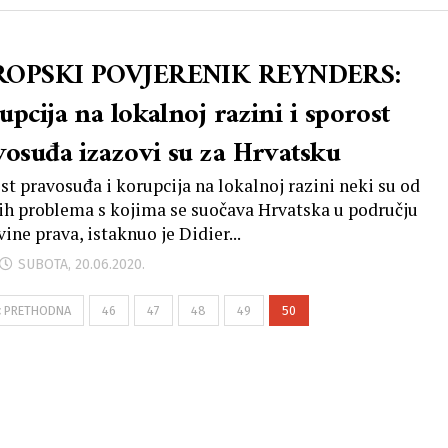
ROPSKI POVJERENIK REYNDERS:
pcija na lokalnoj razini i sporost
vosuđa izazovi su za Hrvatsku
st pravosuđa i korupcija na lokalnoj razini neki su od
ih problema s kojima se suočava Hrvatska u području
ine prava, istaknuo je Didier...
SUBOTA, 20.06.2020.
‹ PRETHODNA
46
47
48
49
50