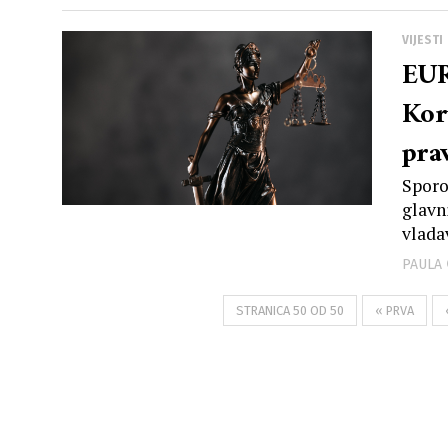
VIJESTI
EU
Koru
pra
Sporo
glavn
vladav
PAULA
STRANICA 50 OD 50
« PRVA