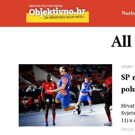
Naslo
All
SPORT
SP 
pol
Hrvat
Svjet
11) u
PAULA