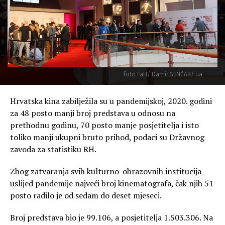
foto FaH/ Damir SENČAR/ ua
Hrvatska kina zabilježila su u pandemijskoj, 2020. godini
za 48 posto manji broj predstava u odnosu na
prethodnu godinu, 70 posto manje posjetitelja i isto
toliko manji ukupni bruto prihod, podaci su Državnog
zavoda za statistiku RH.
Zbog zatvaranja svih kulturno-obrazovnih institucija
uslijed pandemije najveći broj kinematografa, čak njih 51
posto radilo je od sedam do deset mjeseci.
Broj predstava bio je 99.106, a posjetitelja 1.503.306. Na