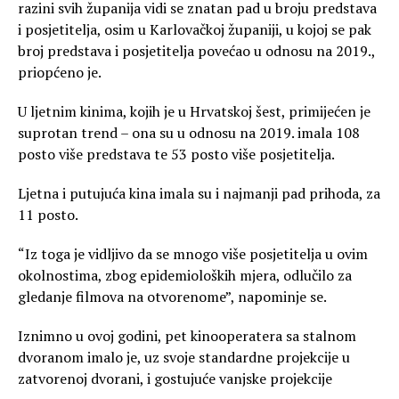
razini svih županija vidi se znatan pad u broju predstava
i posjetitelja, osim u Karlovačkoj županiji, u kojoj se pak
broj predstava i posjetitelja povećao u odnosu na 2019.,
priopćeno je.
U ljetnim kinima, kojih je u Hrvatskoj šest, primijećen je
suprotan trend – ona su u odnosu na 2019. imala 108
posto više predstava te 53 posto više posjetitelja.
Ljetna i putujuća kina imala su i najmanji pad prihoda, za
11 posto.
“Iz toga je vidljivo da se mnogo više posjetitelja u ovim
okolnostima, zbog epidemioloških mjera, odlučilo za
gledanje filmova na otvorenome”, napominje se.
Iznimno u ovoj godini, pet kinooperatera sa stalnom
dvoranom imalo je, uz svoje standardne projekcije u
zatvorenoj dvorani, i gostujuće vanjske projekcije