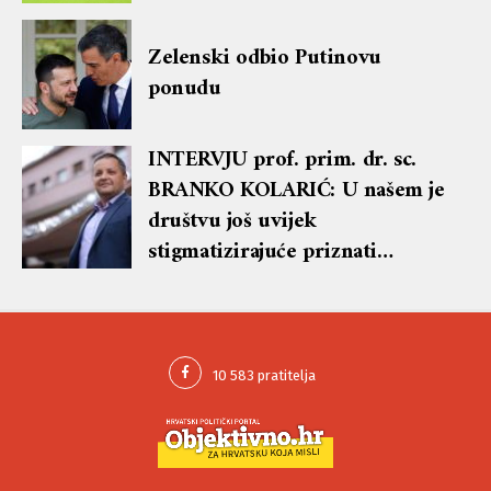
Zelenski odbio Putinovu
ponudu
INTERVJU prof. prim. dr. sc.
BRANKO KOLARIĆ: U našem je
društvu još uvijek
stigmatizirajuće priznati
postojanje problema s
mentalnim zdravljem, stoga
omogućujemo da se na pregled
kod psihijatra i psihoterapiju
može doći bez prethodnog
traženja uputnice obiteljskog
liječnika