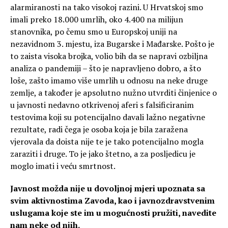
alarmiranosti na tako visokoj razini. U Hrvatskoj smo
imali preko 18.000 umrlih, oko 4.400 na milijun
stanovnika, po čemu smo u Europskoj uniji na
nezavidnom 3. mjestu, iza Bugarske i Mađarske. Pošto je
to zaista visoka brojka, volio bih da se napravi ozbiljna
analiza o pandemiji – što je napravljeno dobro, a što
loše, zašto imamo više umrlih u odnosu na neke druge
zemlje, a također je apsolutno nužno utvrditi činjenice o
u javnosti nedavno otkrivenoj aferi s falsificiranim
testovima koji su potencijalno davali lažno negativne
rezultate, radi čega je osoba koja je bila zaražena
vjerovala da doista nije te je tako potencijalno mogla
zaraziti i druge. To je jako štetno, a za posljedicu je
moglo imati i veću smrtnost.
Javnost možda nije u dovoljnoj mjeri upoznata sa
svim aktivnostima Zavoda, kao i javnozdravstvenim
uslugama koje ste im u mogućnosti pružiti, navedite
nam neke od njih.