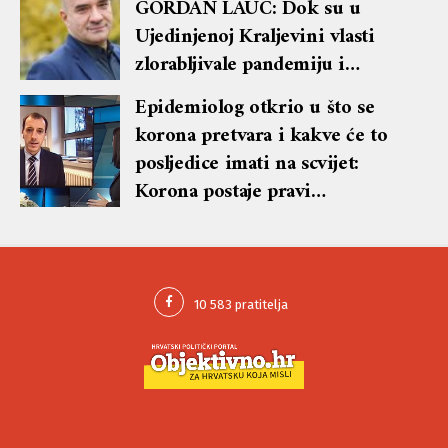
GORDAN LAUC: Dok su u
Ujedinjenoj Kraljevini vlasti
zlorabljivale pandemiju i
namjerno širile strah, hrvatska
Epidemiolog otkrio u što se
Vlada je već polovinom proljeća
korona pretvara i kakve će to
2020. godine promijenila
posljedice imati na scvijet:
politiku i pokušavala imati što
Korona postaje pravi
blaže mjere, a opozicija i mediji
respiratorni virus, to nas čini
su ih napadali i zahtijevali
sretnima
uvođenje strogih mjera