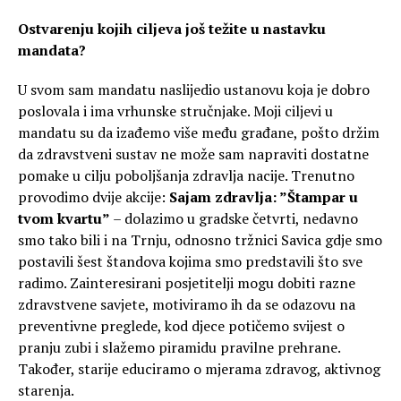
Ostvarenju kojih ciljeva još težite u nastavku
mandata?
U svom sam mandatu naslijedio ustanovu koja je dobro
poslovala i ima vrhunske stručnjake. Moji ciljevi u
mandatu su da izađemo više među građane, pošto držim
da zdravstveni sustav ne može sam napraviti dostatne
pomake u cilju poboljšanja zdravlja nacije. Trenutno
provodimo dvije akcije:
Sajam zdravlja: ”Štampar u
tvom kvartu”
– dolazimo u gradske četvrti, nedavno
smo tako bili i na Trnju, odnosno tržnici Savica gdje smo
postavili šest štandova kojima smo predstavili što sve
radimo. Zainteresirani posjetitelji mogu dobiti razne
zdravstvene savjete, motiviramo ih da se odazovu na
preventivne preglede, kod djece potičemo svijest o
pranju zubi i slažemo piramidu pravilne prehrane.
Također, starije educiramo o mjerama zdravog, aktivnog
starenja.