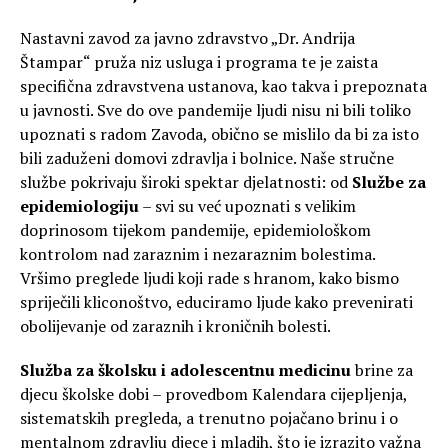
Nastavni zavod za javno zdravstvo „Dr. Andrija
Štampar“ pruža niz usluga i programa te je zaista
specifična zdravstvena ustanova, kao takva i prepoznata
u javnosti. Sve do ove pandemije ljudi nisu ni bili toliko
upoznati s radom Zavoda, obično se mislilo da bi za isto
bili zaduženi domovi zdravlja i bolnice. Naše stručne
službe pokrivaju široki spektar djelatnosti: od
Službe za
epidemiologiju
– svi su već upoznati s velikim
doprinosom tijekom pandemije, epidemiološkom
kontrolom nad zaraznim i nezaraznim bolestima.
Vršimo preglede ljudi koji rade s hranom, kako bismo
spriječili kliconoštvo, educiramo ljude kako prevenirati
obolijevanje od zaraznih i kroničnih bolesti.
Služba za školsku i adolescentnu medicinu
brine za
djecu školske dobi – provedbom Kalendara cijepljenja,
sistematskih pregleda, a trenutno pojačano brinu i o
mentalnom zdravlju djece i mladih, što je izrazito važna