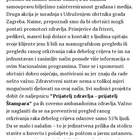
samoupravu bilježimo zainteresiranost građana i medija.
Druga akcija je suradnja s Udruženjem obrtnika grada
Zagreba. Naime, prepoznali smo da bi obrtnici mogli
postati promotori zdravlja. Primjerice da frizeri,
pedikeri, maseri koji dolaze u kontakt s ljudima upitaju
svoje klijente jesu li bili na mamografskom pregledu ili
pregledu ranog otkrivanja raka debelog crijeva te im na
jednostavan i zanimljiv način ponude više informacija o
ovim Nacionalnim programima. Time se i spomenuti
obrtnici dobro osjećaju, motivirani su jer znaju da rade
nešto važno. Zdravstveni sustav nema u tolikoj mjeri
mogućnosti djelovati na ovaj način. Svi sudinici projekta
dobit će naljepnicu
”Prijatelj zdravlja – prijatelj
Štampara”
pa ih zovemo ambasadorima zdravlja. Važno
je naglasiti da se na preventivni pregled ranog
otkrivanja raka debelog crijeva odazove samo 35% ljudi.
Da se malo i našalim – to je jedinstvena prilika da stolicu
stavite u kuvertu i pošaljete ju poštom u javnu ustanovu.