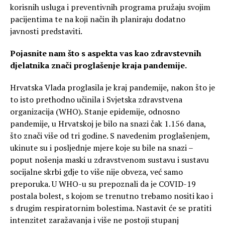
korisnih usluga i preventivnih programa pružaju svojim
pacijentima te na koji način ih planiraju dodatno
javnosti predstaviti.
Pojasnite nam što s aspekta vas kao zdravstevnih
djelatnika znači proglašenje kraja pandemije.
Hrvatska Vlada proglasila je kraj pandemije, nakon što je
to isto prethodno učinila i Svjetska zdravstvena
organizacija (WHO). Stanje epidemije, odnosno
pandemije, u Hrvatskoj je bilo na snazi čak 1.156 dana,
što znači više od tri godine. S navedenim proglašenjem,
ukinute su i posljednje mjere koje su bile na snazi –
poput nošenja maski u zdravstvenom sustavu i sustavu
socijalne skrbi gdje to više nije obveza, već samo
preporuka. U WHO-u su prepoznali da je COVID-19
postala bolest, s kojom se trenutno trebamo nositi kao i
s drugim respiratornim bolestima. Nastavit će se pratiti
intenzitet zaražavanja i više ne postoji stupanj