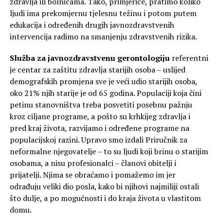
zdravlja ili bolnicama. Tako, primjerice, pratimo koliko
ljudi ima prekomjernu tjelesnu težinu i potom putem
edukacija i određenih drugih javnozdravstvenih
intervencija radimo na smanjenju zdravstvenih rizika.
Služba za javnozdravstvenu gerontologiju
referentni
je centar za zaštitu zdravlja starijih osoba – uslijed
demografskih promjena sve je veći udio starijih osoba,
oko 21% njih starije je od 65 godina. Populaciji koja čini
petinu stanovništva treba posvetiti posebnu pažnju
kroz ciljane programe, a pošto su krhkijeg zdravlja i
pred kraj života, razvijamo i određene programe na
populacijskoj razini. Upravo smo izdali Priručnik za
neformalne njegovatelje – to su ljudi koji brinu o starijim
osobama, a nisu profesionalci – članovi obitelji i
prijatelji. Njima se obraćamo i pomažemo im jer
odrađuju veliki dio posla, kako bi njihovi najmiliji ostali
što dulje, a po mogućnosti i do kraja života u vlastitom
domu.