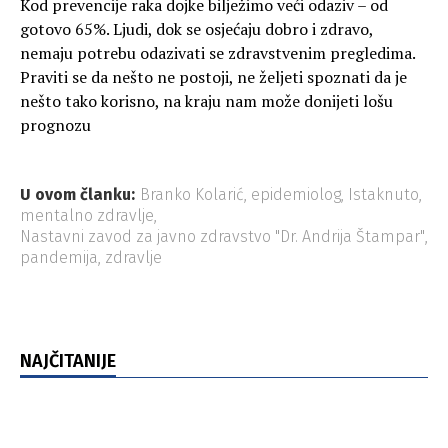
Kod prevencije raka dojke bilježimo veći odaziv – od
gotovo 65%. Ljudi, dok se osjećaju dobro i zdravo,
nemaju potrebu odazivati se zdravstvenim pregledima.
Praviti se da nešto ne postoji, ne željeti spoznati da je
nešto tako korisno, na kraju nam može donijeti lošu
prognozu
U ovom članku:
Branko Kolarić
,
epidemiolog
,
Istaknuto
,
mentalno zdravlje
,
Nastavni zavod za javno zdravstvo "Dr. Andrija Štampar"
,
pandemija
,
zdravlje
NAJČITANIJE