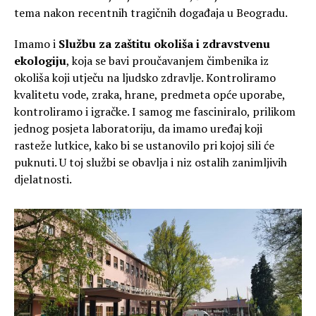
tema nakon recentnih tragičnih događaja u Beogradu.
Imamo i
Službu za zaštitu okoliša i zdravstvenu
ekologiju
, koja se bavi proučavanjem čimbenika iz
okoliša koji utječu na ljudsko zdravlje. Kontroliramo
kvalitetu vode, zraka, hrane, predmeta opće uporabe,
kontroliramo i igračke. I samog me fasciniralo, prilikom
jednog posjeta laboratoriju, da imamo uređaj koji
rasteže lutkice, kako bi se ustanovilo pri kojoj sili će
puknuti. U toj službi se obavlja i niz ostalih zanimljivih
djelatnosti.