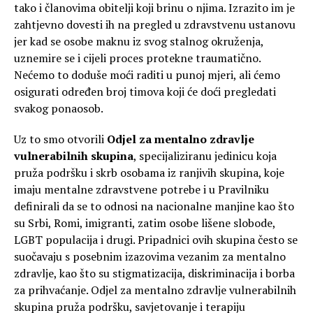
tako i članovima obitelji koji brinu o njima. Izrazito im je
zahtjevno dovesti ih na pregled u zdravstvenu ustanovu
jer kad se osobe maknu iz svog stalnog okruženja,
uznemire se i cijeli proces protekne traumatično.
Nećemo to doduše moći raditi u punoj mjeri, ali ćemo
osigurati određen broj timova koji će doći pregledati
svakog ponaosob.
Uz to smo otvorili
Odjel za mentalno zdravlje
vulnerabilnih skupina
, specijaliziranu jedinicu koja
pruža podršku i skrb osobama iz ranjivih skupina, koje
imaju mentalne zdravstvene potrebe i u Pravilniku
definirali da se to odnosi na nacionalne manjine kao što
su Srbi, Romi, imigranti, zatim osobe lišene slobode,
LGBT populacija i drugi. Pripadnici ovih skupina često se
suočavaju s posebnim izazovima vezanim za mentalno
zdravlje, kao što su stigmatizacija, diskriminacija i borba
za prihvaćanje. Odjel za mentalno zdravlje vulnerabilnih
skupina pruža podršku, savjetovanje i terapiju