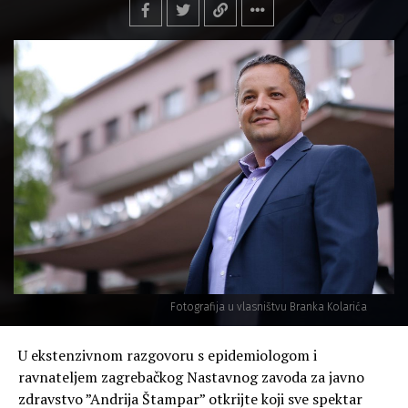
Fotografija u vlasništvu Branka Kolarića
U ekstenzivnom razgovoru s epidemiologom i
ravnateljem zagrebačkog Nastavnog zavoda za javno
zdravstvo ”Andrija Štampar” otkrijte koji sve spektar