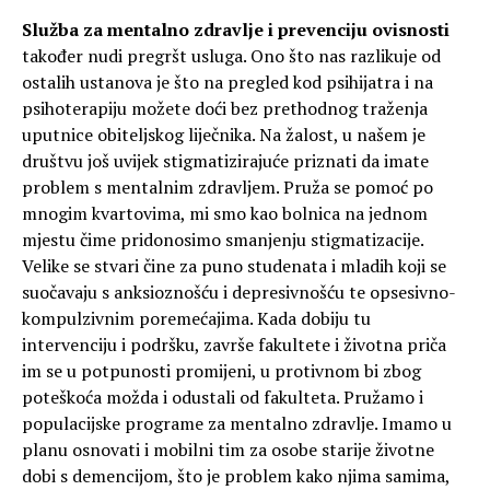
Služba za mentalno zdravlje i prevenciju ovisnosti
također nudi pregršt usluga. Ono što nas razlikuje od
ostalih ustanova je što na pregled kod psihijatra i na
psihoterapiju možete doći bez prethodnog traženja
uputnice obiteljskog liječnika. Na žalost, u našem je
društvu još uvijek stigmatizirajuće priznati da imate
problem s mentalnim zdravljem. Pruža se pomoć po
mnogim kvartovima, mi smo kao bolnica na jednom
mjestu čime pridonosimo smanjenju stigmatizacije.
Velike se stvari čine za puno studenata i mladih koji se
suočavaju s anksioznošću i depresivnošću te opsesivno-
kompulzivnim poremećajima. Kada dobiju tu
intervenciju i podršku, završe fakultete i životna priča
im se u potpunosti promijeni, u protivnom bi zbog
poteškoća možda i odustali od fakulteta. Pružamo i
populacijske programe za mentalno zdravlje. Imamo u
planu osnovati i mobilni tim za osobe starije životne
dobi s demencijom, što je problem kako njima samima,