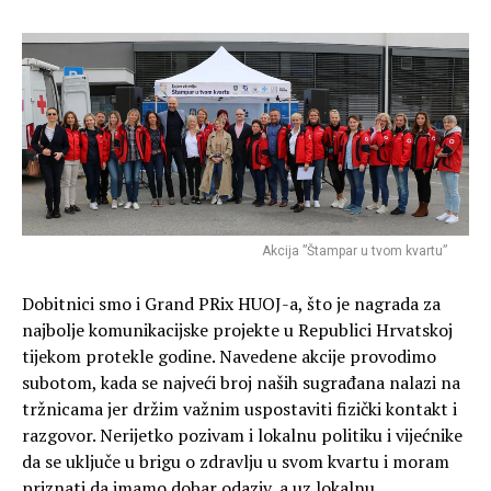
Akcija ”Štampar u tvom kvartu”
Dobitnici smo i Grand PRix HUOJ-a, što je nagrada za
najbolje komunikacijske projekte u Republici Hrvatskoj
tijekom protekle godine. Navedene akcije provodimo
subotom, kada se najveći broj naših sugrađana nalazi na
tržnicama jer držim važnim uspostaviti fizički kontakt i
razgovor. Nerijetko pozivam i lokalnu politiku i vijećnike
da se uključe u brigu o zdravlju u svom kvartu i moram
priznati da imamo dobar odaziv, a uz lokalnu