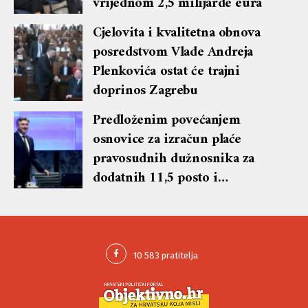
vrijednom 2,5 milijarde eura
Cjelovita i kvalitetna obnova
posredstvom Vlade Andreja
Plenkovića ostat će trajni
doprinos Zagrebu
Predloženim povećanjem
osnovice za izračun plaće
pravosudnih dužnosnika za
dodatnih 11,5 posto i
povećanjem koeficijenata
postignut je pravi omjer između
prvostupanjskih i
drugostupanjskih sudaca na
zadovoljstvo svi strana