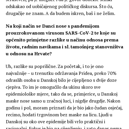
odskakao od uobičajenog političkog diskursa. Što ću,
drugačije ne znam. A da budem iskren, baš i ne želim.
Na koji način se Danci nose s pandemijom
prouzrokovanom virusom
SARS-CoV-2 te koje su
općenito primjetne razlike u načinu odnosa prema
životu, radnim navikama i sl. tamošnjeg stanovništva
u odnosu na Hrvate?
Uh, razlike su poprilične. Za početak, i to je ono
najvažnije – u trenutku održavanja Pridea, preko 70%
odraslih osoba u Danskoj bilo je cijepljeno s dvije doze
cjepiva. To im je omogućilo da ukinu skoro sve
epidemiološke mjere, tako da se, primjerice, u Danskoj
maske nose samo u zračnoj luci, i nigdje drugdje. Nakon
godinu i pol, moram priznati da je bio jako čudan osjećaj,
recimo, hodati trgovinom bez maske na licu. Ljudi u
Danskoj su oko ove epidemije bili vrlo praktični i
racionalni. Fokus je bio na cijepljenju, i zato danas nema