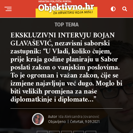
TOP TEMA
EKSKLUZIVNI INTERVJU BOJAN
GLAVAŠEVIĆ, nezavisni saborski
zastupnik: “U Vladi, koliko čujem,
prije kraja godine planiraju u Sabor
poslati zakon o vanjskim poslovima.
To je ogroman i važan zakon, čije se
izmjene najavljuju već dugo. Moglo bi
biti velikih promjena za naše
diplomatkinje i diplomate…”
Autor
Ida Aleksandra Jovanović
Objavljeno
Četvrtak, 9.09.2021.