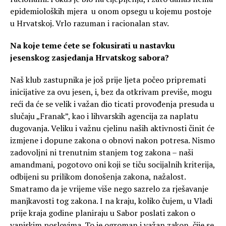
epidemioloških mjera u onom opsegu u kojemu postoje
u Hrvatskoj. Vrlo razuman i racionalan stav.
Na koje teme ćete se fokusirati u nastavku
jesenskog zasjedanja Hrvatskog sabora?
Naš klub zastupnika je još prije ljeta počeo pripremati
inicijative za ovu jesen, i, bez da otkrivam previše, mogu
reći da će se velik i važan dio ticati provođenja presuda u
slučaju „Franak”, kao i lihvarskih agencija za naplatu
dugovanja. Veliku i važnu cjelinu naših aktivnosti činit će
izmjene i dopune zakona o obnovi nakon potresa. Nismo
zadovoljni ni trenutnim stanjem tog zakona – naši
amandmani, pogotovo oni koji se tiču socijalnih kriterija,
odbijeni su prilikom donošenja zakona, nažalost.
Smatramo da je vrijeme više nego sazrelo za rješavanje
manjkavosti tog zakona. I na kraju, koliko čujem, u Vladi
prije kraja godine planiraju u Sabor poslati zakon o
vanjskim poslovima. To je ogroman i važan zakon, čije se