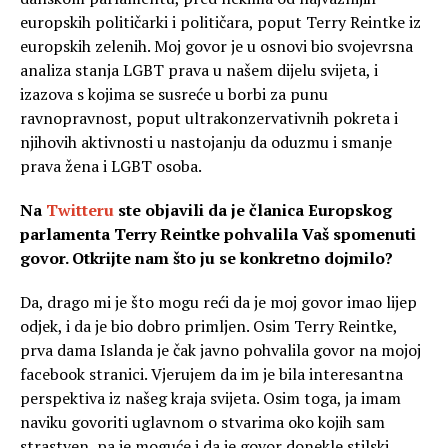
europskih političarki i političara, poput Terry Reintke iz
europskih zelenih. Moj govor je u osnovi bio svojevrsna
analiza stanja LGBT prava u našem dijelu svijeta, i
izazova s kojima se susreće u borbi za punu
ravnopravnost, poput ultrakonzervativnih pokreta i
njihovih aktivnosti u nastojanju da oduzmu i smanje
prava žena i LGBT osoba.
Na
Twitteru
ste objavili da je članica Europskog
parlamenta Terry Reintke pohvalila Vaš spomenuti
govor. Otkrijte nam što ju se konkretno dojmilo?
Da, drago mi je što mogu reći da je moj govor imao lijep
odjek, i da je bio dobro primljen. Osim Terry Reintke,
prva dama Islanda je čak javno pohvalila govor na mojoj
facebook stranici. Vjerujem da im je bila interesantna
perspektiva iz našeg kraja svijeta. Osim toga, ja imam
naviku govoriti uglavnom o stvarima oko kojih sam
strastven, pa je moguće i da je govor donekle stilski