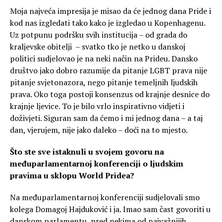
Moja najveća impresija je misao da će jednog dana Pride i
kod nas izgledati tako kako je izgledao u Kopenhagenu.
Uz potpunu podršku svih institucija – od grada do
kraljevske obitelji – svatko tko je netko u danskoj
politici sudjelovao je na neki način na Prideu. Dansko
društvo jako dobro razumije da pitanje LGBT prava nije
pitanje svjetonazora, nego pitanje temeljnih ljudskih
prava. Oko toga postoji konsenzus od krajnje desnice do
krajnje ljevice. To je bilo vrlo inspirativno vidjeti i
doživjeti. Siguran sam da ćemo i mi jednog dana – a taj
dan, vjerujem, nije jako daleko – doći na to mjesto.
Što ste sve istaknuli u svojem govoru na
međuparlamentarnoj konferenciji o ljudskim
pravima u sklopu World Pridea?
Na međuparlamentarnoj konferenciji sudjelovali smo
kolega Domagoj Hajduković i ja. Imao sam čast govoriti u
danskom parlamentu, pred nekima od najvažnijih