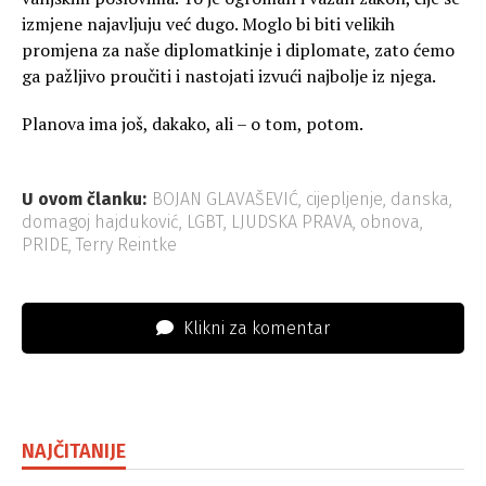
izmjene najavljuju već dugo. Moglo bi biti velikih
promjena za naše diplomatkinje i diplomate, zato ćemo
ga pažljivo proučiti i nastojati izvući najbolje iz njega.
Planova ima još, dakako, ali – o tom, potom.
U ovom članku:
BOJAN GLAVAŠEVIĆ
,
cijepljenje
,
danska
,
domagoj hajduković
,
LGBT
,
LJUDSKA PRAVA
,
obnova
,
PRIDE
,
Terry Reintke
Klikni za komentar
NAJČITANIJE