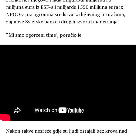
milijuna eura iz ESF-a i milijardu i 550 milijuna eura iz
NPOO-a, uz ogromna sredstva iz državnog proračuna,
zajmove Svjetske banke i drugih izvora financiranja.
“Mi smo ogorčeni time”, poručio je.
Nakon takve nesreće gdje su ljudi ostajali bez krova nad