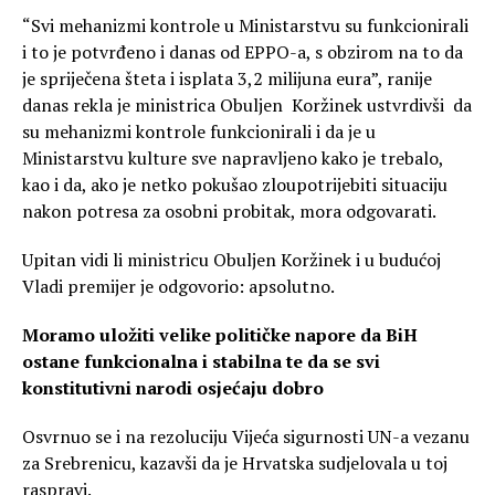
“Svi mehanizmi kontrole u Ministarstvu su funkcionirali
i to je potvrđeno i danas od EPPO-a, s obzirom na to da
je spriječena šteta i isplata 3,2 milijuna eura”, ranije
danas rekla je ministrica Obuljen Koržinek ustvrdivši da
su mehanizmi kontrole funkcionirali i da je u
Ministarstvu kulture sve napravljeno kako je trebalo,
kao i da, ako je netko pokušao zloupotrijebiti situaciju
nakon potresa za osobni probitak, mora odgovarati.
Upitan vidi li ministricu Obuljen Koržinek i u budućoj
Vladi premijer je odgovorio: apsolutno.
Moramo uložiti velike političke napore da BiH
ostane funkcionalna i stabilna te da se svi
konstitutivni narodi osjećaju dobro
Osvrnuo se i na rezoluciju Vijeća sigurnosti UN-a vezanu
za Srebrenicu, kazavši da je Hrvatska sudjelovala u toj
raspravi.