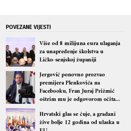
POVEZANE VIJESTI
Više od 8 milijuna eura ulaganja
za unapređenje školstva u
Ličko-senjskoj županiji
Jergović ponovno prozvao
premijera Plenkovića na
Facebooku, Fran Juraj Prižmić
oštrim mu je odgovorom očitao
lekciju te dobio blok i brisanje
Hrvatski glas se čuje, a građani
komentara
žive bolje 12 godina od ulaska u
EU