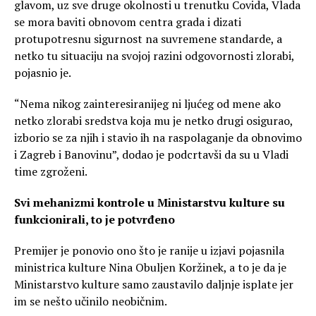
glavom, uz sve druge okolnosti u trenutku Covida, Vlada
se mora baviti obnovom centra grada i dizati
protupotresnu sigurnost na suvremene standarde, a
netko tu situaciju na svojoj razini odgovornosti zlorabi,
pojasnio je.
“Nema nikog zainteresiranijeg ni ljućeg od mene ako
netko zlorabi sredstva koja mu je netko drugi osigurao,
izborio se za njih i stavio ih na raspolaganje da obnovimo
i Zagreb i Banovinu”, dodao je podcrtavši da su u Vladi
time zgroženi.
Svi mehanizmi kontrole u Ministarstvu kulture su
funkcionirali, to je potvrđeno
Premijer je ponovio ono što je ranije u izjavi pojasnila
ministrica kulture Nina Obuljen Koržinek, a to je da je
Ministarstvo kulture samo zaustavilo daljnje isplate jer
im se nešto učinilo neobičnim.