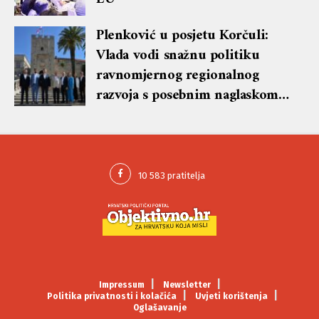
Plenković u posjetu Korčuli:
Vlada vodi snažnu politiku
ravnomjernog regionalnog
razvoja s posebnim naglaskom
na otoke
Impressum
Newsletter
Politika privatnosti i kolačića
Uvjeti korištenja
Oglašavanje