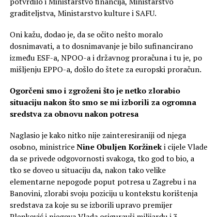
potvrdilo i Ministarstvo financija, Ministarstvo
graditeljstva, Ministarstvo kulture i SAFU.
Oni kažu, dodao je, da se očito nešto moralo
dosnimavati, a to dosnimavanje je bilo sufinancirano
između ESF-a, NPOO-a i državnog proračuna i tu je, po
mišljenju EPPO-a, došlo do štete za europski proračun.
Ogorčeni smo i zgroženi što je netko zlorabio
situaciju nakon što smo se mi izborili za ogromna
sredstva za obnovu nakon potresa
Naglasio je kako nitko nije zainteresiraniji od njega
osobno, ministrice
Nine Obuljen Koržinek
i cijele Vlade
da se privede odgovornosti svakoga, tko god to bio, a
tko se doveo u situaciju da, nakon tako velike
elementarne nepogode poput potresa u Zagrebu i na
Banovini, zlorabi svoju poziciju u kontekstu korištenja
sredstava za koje su se izborili upravo premijer
Plenković i njegova Vlada osiguravši milijardu i 3