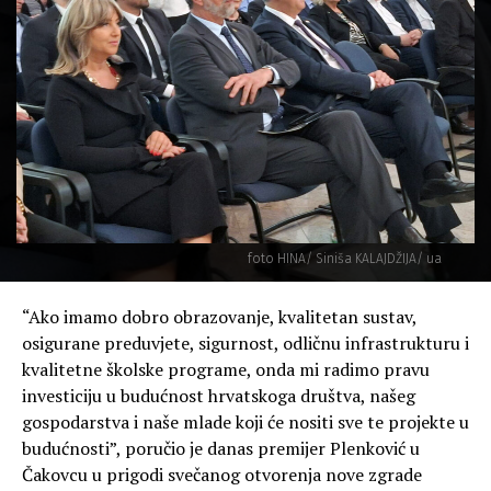
foto HINA/ Siniša KALAJDŽIJA/ ua
“Ako imamo dobro obrazovanje, kvalitetan sustav,
osigurane preduvjete, sigurnost, odličnu infrastrukturu i
kvalitetne školske programe, onda mi radimo pravu
investiciju u budućnost hrvatskoga društva, našeg
gospodarstva i naše mlade koji će nositi sve te projekte u
budućnosti”, poručio je danas premijer Plenković u
Čakovcu u prigodi svečanog otvorenja nove zgrade