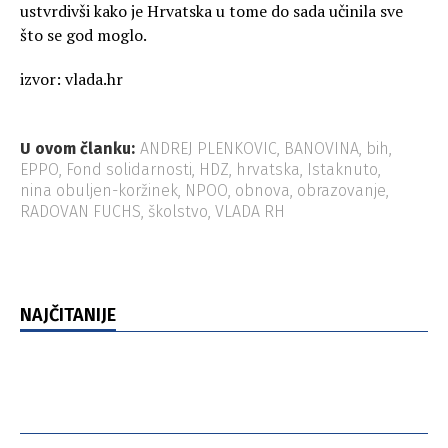
ustvrdivši kako je Hrvatska u tome do sada učinila sve
što se god moglo.
izvor: vlada.hr
U ovom članku:
ANDREJ PLENKOVIC
,
BANOVINA
,
bih
,
EPPO
,
Fond solidarnosti
,
HDZ
,
hrvatska
,
Istaknuto
,
nina obuljen-koržinek
,
NPOO
,
obnova
,
obrazovanje
,
RADOVAN FUCHS
,
školstvo
,
VLADA RH
NAJČITANIJE