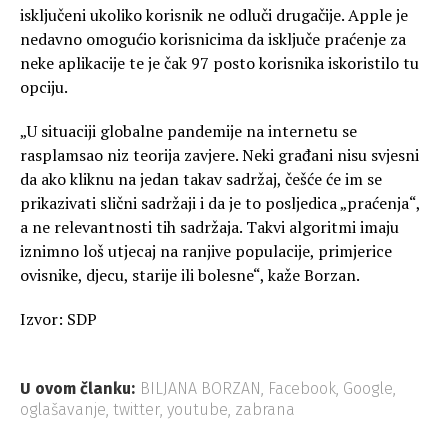
isključeni ukoliko korisnik ne odluči drugačije. Apple je
nedavno omogućio korisnicima da isključe praćenje za
neke aplikacije te je čak 97 posto korisnika iskoristilo tu
opciju.
„U situaciji globalne pandemije na internetu se
rasplamsao niz teorija zavjere. Neki građani nisu svjesni
da ako kliknu na jedan takav sadržaj, češće će im se
prikazivati slični sadržaji i da je to posljedica „praćenja“,
a ne relevantnosti tih sadržaja. Takvi algoritmi imaju
iznimno loš utjecaj na ranjive populacije, primjerice
ovisnike, djecu, starije ili bolesne“, kaže Borzan.
Izvor: SDP
U ovom članku:
BILJANA BORZAN
,
Facebook
,
Google
,
oglašavanje
,
twitter
,
youtube
,
zabrana