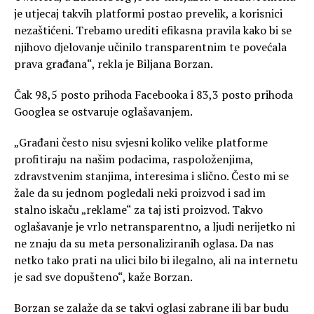
je utjecaj takvih platformi postao prevelik, a korisnici
nezaštićeni. Trebamo urediti efikasna pravila kako bi se
njihovo djelovanje učinilo transparentnim te povećala
prava građana“, rekla je Biljana Borzan.
Čak 98,5 posto prihoda Facebooka i 83,3 posto prihoda
Googlea se ostvaruje oglašavanjem.
„Građani često nisu svjesni koliko velike platforme
profitiraju na našim podacima, raspoloženjima,
zdravstvenim stanjima, interesima i slično. Često mi se
žale da su jednom pogledali neki proizvod i sad im
stalno iskaču „reklame“ za taj isti proizvod. Takvo
oglašavanje je vrlo netransparentno, a ljudi nerijetko ni
ne znaju da su meta personaliziranih oglasa. Da nas
netko tako prati na ulici bilo bi ilegalno, ali na internetu
je sad sve dopušteno“, kaže Borzan.
Borzan se zalaže da se takvi oglasi zabrane ili bar budu