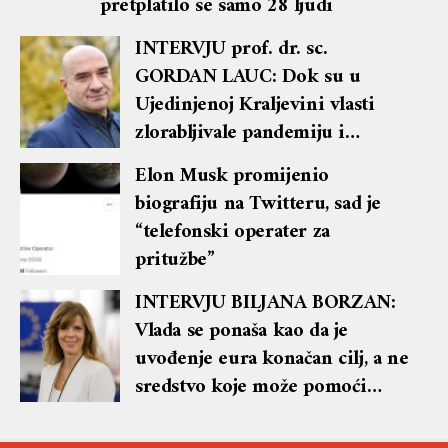
pretplatilo se samo 28 ljudi
INTERVJU prof. dr. sc.
GORDAN LAUC: Dok su u
Ujedinjenoj Kraljevini vlasti
zlorabljivale pandemiju i
namjerno širile strah, hrvatska
Elon Musk promijenio
Vlada je već polovinom proljeća
biografiju na Twitteru, sad je
2020. godine promijenila
“telefonski operater za
politiku i pokušavala imati što
pritužbe”
blaže mjere, a opozicija i mediji
su ih napadali i zahtijevali
INTERVJU BILJANA BORZAN:
uvođenje strogih mjera
Vlada se ponaša kao da je
uvođenje eura konačan cilj, a ne
sredstvo koje može pomoći
boljem životu naših građana