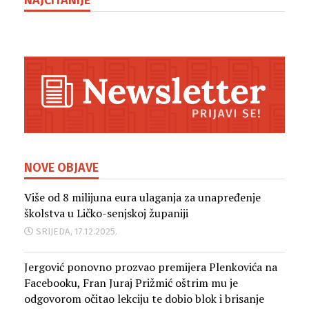
NAJČITANIJE
NOVE OBJAVE
Više od 8 milijuna eura ulaganja za unapređenje
školstva u Ličko-senjskoj županiji
SRIJEDA, 17.12.2025.
Jergović ponovno prozvao premijera Plenkovića na
Facebooku, Fran Juraj Prižmić oštrim mu je
odgovorom očitao lekciju te dobio blok i brisanje