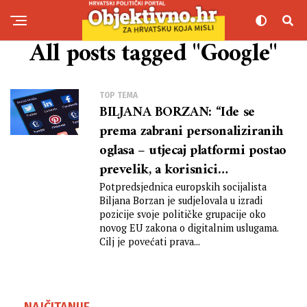
All posts tagged "Google"
TOP TEMA
BILJANA BORZAN: “Ide se
prema zabrani personaliziranih
oglasa – utjecaj platformi postao
prevelik, a korisnici
nezaštićeni”
Potpredsjednica europskih socijalista
Biljana Borzan je sudjelovala u izradi
pozicije svoje političke grupacije oko
novog EU zakona o digitalnim uslugama.
Cilj je povećati prava...