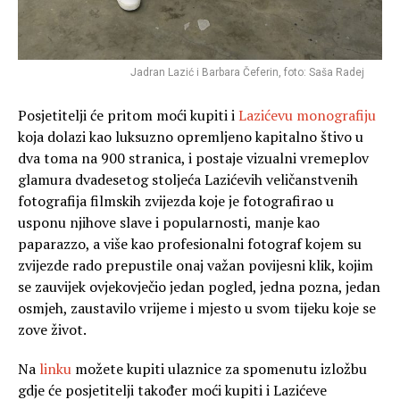
Jadran Lazić i Barbara Čeferin, foto: Saša Radej
Posjetitelji će pritom moći kupiti i
Lazićevu monografiju
koja dolazi kao luksuzno opremljeno kapitalno štivo u
dva toma na 900 stranica, i postaje vizualni vremeplov
glamura dvadesetog stoljeća Lazićevih veličanstvenih
fotografija filmskih zvijezda koje je fotografirao u
usponu njihove slave i popularnosti, manje kao
paparazzo, a više kao profesionalni fotograf kojem su
zvijezde rado prepustile onaj važan povijesni klik, kojim
se zauvijek ovjekovječio jedan pogled, jedna pozna, jedan
osmjeh, zaustavilo vrijeme i mjesto u svom tijeku koje se
zove život.
Na
linku
možete kupiti ulaznice za spomenutu izložbu
gdje će posjetitelji također moći kupiti i Lazićeve