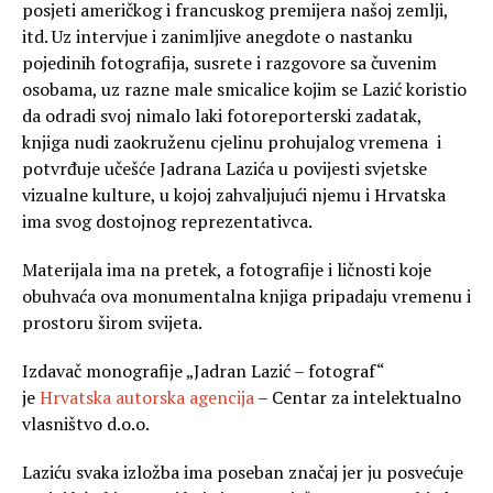
posjeti američkog i francuskog premijera našoj zemlji,
itd. Uz intervjue i zanimljive anegdote o nastanku
pojedinih fotografija, susrete i razgovore sa čuvenim
osobama, uz razne male smicalice kojim se Lazić koristio
da odradi svoj nimalo laki fotoreporterski zadatak,
knjiga nudi zaokruženu cjelinu prohujalog vremena i
potvrđuje učešće Jadrana Lazića u povijesti svjetske
vizualne kulture, u kojoj zahvaljujući njemu i Hrvatska
ima svog dostojnog reprezentativca.
Materijala ima na pretek, a fotografije i ličnosti koje
obuhvaća ova monumentalna knjiga pripadaju vremenu i
prostoru širom svijeta.
Izdavač monografije „Jadran Lazić – fotograf“
je
Hrvatska autorska agencija
– Centar za intelektualno
vlasništvo d.o.o.
Laziću svaka izložba ima poseban značaj jer ju posvećuje