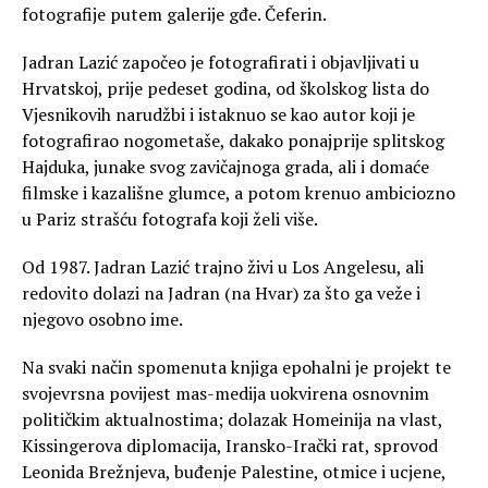
fotografije putem galerije gđe. Čeferin.
Jadran Lazić započeo je fotografirati i objavljivati u
Hrvatskoj, prije pedeset godina, od školskog lista do
Vjesnikovih narudžbi i istaknuo se kao autor koji je
fotografirao nogometaše, dakako ponajprije splitskog
Hajduka, junake svog zavičajnoga grada, ali i domaće
filmske i kazališne glumce, a potom krenuo ambiciozno
u Pariz strašću fotografa koji želi više.
Od 1987. Jadran Lazić trajno živi u Los Angelesu, ali
redovito dolazi na Jadran (na Hvar) za što ga veže i
njegovo osobno ime.
Na svaki način spomenuta knjiga epohalni je projekt te
svojevrsna povijest mas-medija uokvirena osnovnim
političkim aktualnostima; dolazak Homeinija na vlast,
Kissingerova diplomacija, Iransko-Irački rat, sprovod
Leonida Brežnjeva, buđenje Palestine, otmice i ucjene,