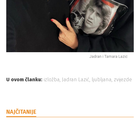
Jadran i Tamara Lazić
U ovom članku:
izložba
,
Jadran Lazić
,
ljubljana
,
zvijezde
NAJČITANIJE