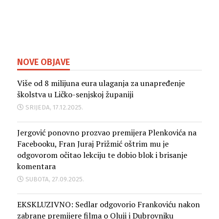
NOVE OBJAVE
Više od 8 milijuna eura ulaganja za unapređenje
školstva u Ličko-senjskoj županiji
SRIJEDA, 17.12.2025.
Jergović ponovno prozvao premijera Plenkovića na
Facebooku, Fran Juraj Prižmić oštrim mu je
odgovorom očitao lekciju te dobio blok i brisanje
komentara
SUBOTA, 27.09.2025.
EKSKLUZIVNO: Sedlar odgovorio Frankoviću nakon
zabrane premijere filma o Oluji i Dubrovniku