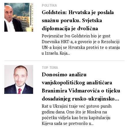
POLITIKA
Goldstein: Hrvatska je poslala
snažnu poruku. Svjetska
diplomacija je dvolična
Povjesničar Ivo Goldstein bio je gost
Dnevnika HRT-a, a govorio je o Rezoluciji
UN-a kojoj se Hrvatska protivi te o stanju
u Izraelu. Koja...
TOP TEMA
Donosimo analizu
vanjskopolitičkog analitičara
Branimira Vidmarovića o tijeku
dosadašnjeg rusko-ukrajinskog
sukoba – koje su očekivane
Rat u Ukrajini traje već gotovo punih
godinu dana. Ono što je Moskva na
posljedice te zašto smatra da
početku vidjela kao brzu kapitulaciju
sukob neće tako brzo završiti
Kijeva sada se pretvorilo u...