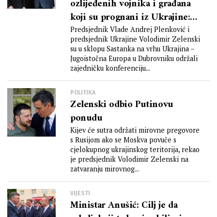
ozlijeđenih vojnika i građana
koji su prognani iz Ukrajine:
Svi vi ovdje danas pokušavate
Predsjednik Vlade Andrej Plenković i
predsjednik Ukrajine Volodimir Zelenski
okončati ovaj rat na pravedan
su u sklopu Sastanka na vrhu Ukrajina –
način
Jugoistočna Europa u Dubrovniku održali
zajedničku konferenciju...
POLITIKA
Zelenski odbio Putinovu
ponudu
Kijev će sutra održati mirovne pregovore
s Rusijom ako se Moskva povuče s
cjelokupnog ukrajinskog teritorija, rekao
je predsjednik Volodimir Zelenski na
zatvaranju mirovnog...
VIJESTI
Ministar Anušić: Cilj je da