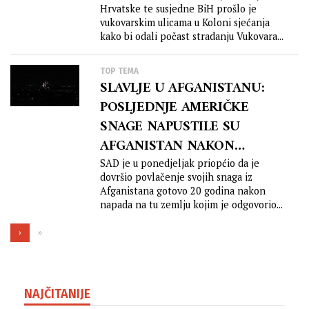
Hrvatske te susjedne BiH prošlo je
vukovarskim ulicama u Koloni sjećanja
kako bi odali počast stradanju Vukovara...
TOP TEMA
SLAVLJE U AFGANISTANU:
POSLJEDNJE AMERIČKE
SNAGE NAPUSTILE SU
AFGANISTAN NAKON
GOTOVO 20 GODINA
SAD je u ponedjeljak priopćio da je
dovršio povlačenje svojih snaga iz
Afganistana gotovo 20 godina nakon
napada na tu zemlju kojim je odgovorio...
›
»
NAJČITANIJE