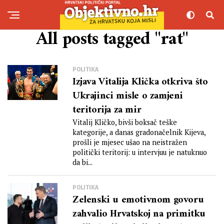
All posts tagged "rat"
POLITIKA
Izjava Vitalija Klička otkriva što
Ukrajinci misle o zamjeni
teritorija za mir
Vitalij Kličko, bivši boksač teške
kategorije, a danas gradonačelnik Kijeva,
prošli je mjesec ušao na neistražen
politički teritorij: u intervjuu je natuknuo
da bi...
POLITIKA
Zelenski u emotivnom govoru
zahvalio Hrvatskoj na primitku