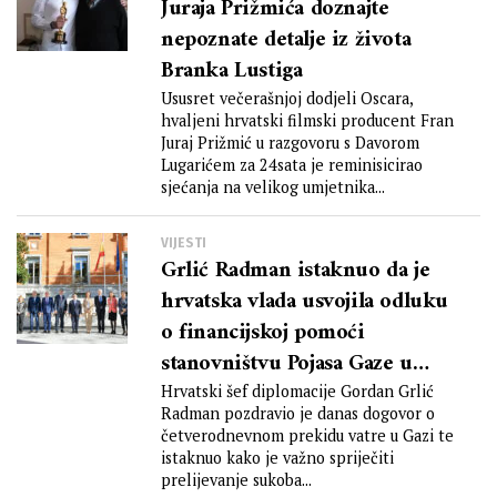
Juraja Prižmića doznajte
nepoznate detalje iz života
Branka Lustiga
Ususret večerašnjoj dodjeli Oscara,
hvaljeni hrvatski filmski producent Fran
Juraj Prižmić u razgovoru s Davorom
Lugarićem za 24sata je reminisicirao
sjećanja na velikog umjetnika...
VIJESTI
Grlić Radman istaknuo da je
hrvatska vlada usvojila odluku
o financijskoj pomoći
stanovništvu Pojasa Gaze u
iznosu od 1.25 milijuna eura
Hrvatski šef diplomacije Gordan Grlić
Radman pozdravio je danas dogovor o
četverodnevnom prekidu vatre u Gazi te
istaknuo kako je važno spriječiti
prelijevanje sukoba...