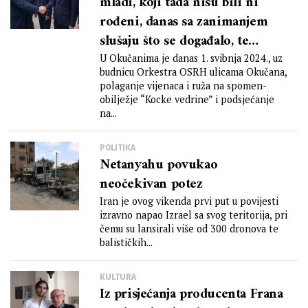
mladi, koji tada nisu bili ni
rođeni, danas sa zanimanjem
slušaju što se događalo, te
vrednuju i poštuju hrvatsku
U Okučanima je danas 1. svibnja 2024., uz
budnicu Orkestra OSRH ulicama Okučana,
povijest
polaganje vijenaca i ruža na spomen-
obilježje “Kocke vedrine” i podsjećanje
na...
POLITIKA
Netanyahu povukao
neočekivan potez
Iran je ovog vikenda prvi put u povijesti
izravno napao Izrael sa svog teritorija, pri
čemu su lansirali više od 300 dronova te
balističkih...
KULTURA
Iz prisjećanja producenta Frana