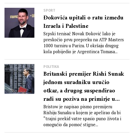
SPORT
Đokovića upitali o ratu između
Izraela i Palestine
Srpski tenisač Novak Đoković lako je
preskočio prvu prepreku na ATP Masters
1000 turniru u Parizu. U okršaju drugog
kola pobijedio je Argentinca Tomasa...
POLITIKA
Britanski premijer Rishi Sunak
jednom suradniku uručio
otkaz, a drugog suspendirao
radi su poziva na primirje u
Gazi
Bristow je napisao pismo premijeru
Rishiju Sunaku u kojem je apelirao da bi
“trajni prekid vatre spasio puno života i
omogućio da pomoć stigne...