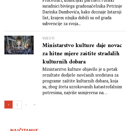
PODIJELIO 150 TISUĆA KUNA
Pročelnici, koalicijski partneri i bliski
suradnici bivšega gradonačelnika Petrinje
ZA POMOĆ NAKON
Darinka Dumbovića, kako doznaje Jutarnji
POTRESA?!
list, krajem ožujka dobili su od grada
subvencije za svoja...
VIJESTI
Ministarstvo kulture daje novac
za hitne mjere zaštite stradalih
kulturnih dobara
Ministarstvo kulture objavilo je u petak
rezultate dodjele novčanih sredstava za
programe zaštite kulturnih dobara, koja
su, zbog šteta uzrokovanih katastrofalnim
potresima, najviše usmjerena na
provođenje...
‹
›
»
2