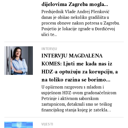
dijelovima Zagreba mogla
završiti
Predsjednik Vlade Andrej Plenković
danas je obišao nekoliko gradilišta u
procesu obnove nakon potresa u Zagrebu.
Posjetio je lokacije zgrade u Đorđićevoj
ulici te...
INTERVJU
INTERVJU MAGDALENA
KOMES: Ljuti me kada nas iz
HDZ-a optužuju za korupciju, a
na toliko razina se borimo
protiv nje
U opširnom razgovoru s mladom i
uspješnom HDZ-ovom gradonačelnicom
Petrinje i aktivnom saborskom
zastupnicom, dotaknuli smo se teškog
financijskog stanja kojeg je zatekla
nakon...
VIJESTI