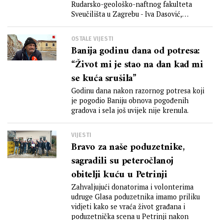
Rudarsko-geološko-naftnog fakulteta
Sveučilišta u Zagrebu - Iva Dasović,
Davorka Herak, Marijan...
OSTALE VIJESTI
Banija godinu dana od potresa:
“Život mi je stao na dan kad mi
se kuća srušila”
Godinu dana nakon razornog potresa koji
je pogodio Baniju obnova pogođenih
gradova i sela još uvijek nije krenula.
VIJESTI
Bravo za naše poduzetnike,
sagradili su peteročlanoj
obitelji kuću u Petrinji
Zahvaljujući donatorima i volonterima
udruge Glasa poduzetnika imamo priliku
vidjeti kako se vraća život građana i
poduzetnička scena u Petrinji nakon