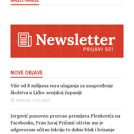
NAJČITANIJE
NOVE OBJAVE
Više od 8 milijuna eura ulaganja za unapređenje
školstva u Ličko-senjskoj županiji
SRIJEDA, 17.12.2025.
Jergović ponovno prozvao premijera Plenkovića na
Facebooku, Fran Juraj Prižmić oštrim mu je
odgovorom očitao lekciju te dobio blok i brisanje