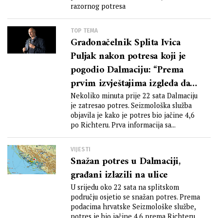
razornog potresa
TOP TEMA
Gradonačelnik Splita Ivica
Puljak nakon potresa koji je
pogodio Dalmaciju: “Prema
prvim izvještajima izgleda da
nema štete u Splitu, niti ima
Nekoliko minuta prije 22 sata Dalmaciju
je zatresao potres. Seizmološka služba
ozlijeđenih.”
objavila je kako je potres bio jačine 4,6
po Richteru. Prva informacija sa...
VIJESTI
Snažan potres u Dalmaciji,
građani izlazili na ulice
U srijedu oko 22 sata na splitskom
području osjetio se snažan potres. Prema
podacima hrvatske Seizmološke službe,
potres je bio jačine 4.6 prema Richteru,...