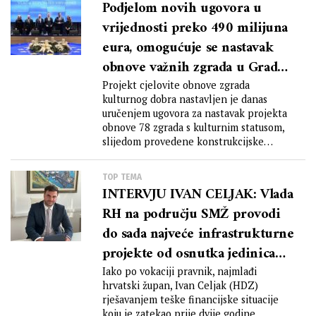
Podjelom novih ugovora u
vrijednosti preko 490 milijuna
eura, omogućuje se nastavak
obnove važnih zgrada u Gradu
Zagrebu i Sisačko-moslovačkoj
Projekt cjelovite obnove zgrada
kulturnog dobra nastavljen je danas
županiji te u susjednim
uručenjem ugovora za nastavak projekta
županijama pogođenim
obnove 78 zgrada s kulturnim statusom,
potresom
slijedom provedene konstrukcijske
obnove,...
TOP TEMA
INTERVJU IVAN CELJAK: Vlada
RH na području SMŽ provodi
do sada najveće infrastrukturne
projekte od osnutka jedinica
regionalne samouprave
Iako po vokaciji pravnik, najmlađi
hrvatski župan, Ivan Celjak (HDZ)
rješavanjem teške financijske situacije
koju je zatekao prije dvije godine