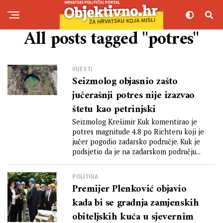
All posts tagged "potres"
VIJESTI
Seizmolog objasnio zašto
jučerašnji potres nije izazvao
štetu kao petrinjski
Seizmolog Krešimir Kuk komentirao je
potres magnitude 4.8 po Richteru koji je
jučer pogodio zadarsko područje. Kuk je
podsjetio da je na zadarskom području...
POLITIKA
Premijer Plenković objavio
kada bi se gradnja zamjenskih
obiteljskih kuća u sjevernim