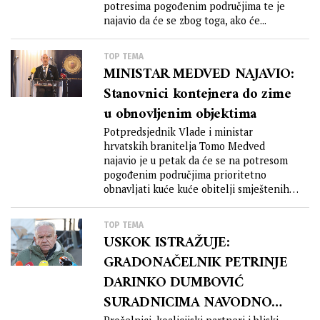
potresima pogođenim područjima te je
najavio da će se zbog toga, ako će...
TOP TEMA
MINISTAR MEDVED NAJAVIO:
Stanovnici kontejnera do zime
u obnovljenim objektima
Potpredsjednik Vlade i ministar
hrvatskih branitelja Tomo Medved
najavio je u petak da će se na potresom
pogođenim područjima prioritetno
obnavljati kuće kuće obitelji smještenih u
kontejnerskim naseljima, kako...
TOP TEMA
USKOK ISTRAŽUJE:
GRADONAČELNIK PETRINJE
DARINKO DUMBOVIĆ
SURADNICIMA NAVODNO