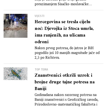
preuzimanjem Sisačko-moslavačke
županije –...
VIJESTI
Hercegovina se tresla cijelu
noć: Djevojka iz Stoca umrla,
ima ranjenih, na ulicama
odroni
Nakon prvog potresa, do jutros je BiH
pogodilo još 10 manjih magnitude jače od
2,5 po Richteru.
TOP TEMA
Znanstvenici otkrili uzrok i
brojne druge tajne potresa na
Baniji
Godinudana nakon razornog potresa na
Baniji znanstvenici s Geofizičkog zavoda,
Prirodoslovno-matematičkog fakulteta i