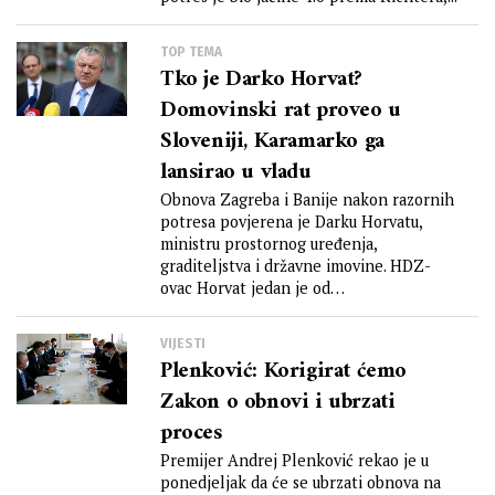
TOP TEMA
Tko je Darko Horvat?
Domovinski rat proveo u
Sloveniji, Karamarko ga
lansirao u vladu
Obnova Zagreba i Banije nakon razornih
potresa povjerena je Darku Horvatu,
ministru prostornog uređenja,
graditeljstva i državne imovine. HDZ-
ovac Horvat jedan je od
najnesposobnijih...
VIJESTI
Plenković: Korigirat ćemo
Zakon o obnovi i ubrzati
proces
Premijer Andrej Plenković rekao je u
ponedjeljak da će se ubrzati obnova na