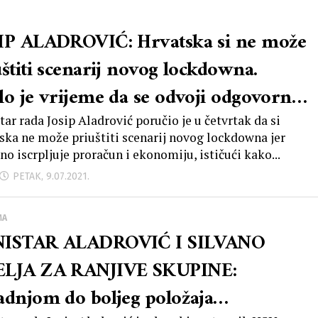
IP ALADROVIĆ: Hrvatska si ne može
uštiti scenarij novog lockdowna.
lo je vrijeme da se odvoji odgovorne
neodgovornih
tar rada Josip Aladrović poručio je u četvrtak da si
ska ne može priuštiti scenarij novog lockdowna jer
no iscrpljuje proračun i ekonomiju, ističući kako...
PETAK, 9.07.2021.
MA
ISTAR ALADROVIĆ I SILVANO
LJA ZA RANJIVE SKUPINE:
adnjom do boljeg položaja