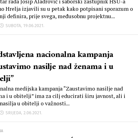
ovljenika, starijih i osoba s
tar rada Josip Aladrović i saborski zastupnik HSU-a
no Hrelja izjavili su u petak kako potpisani sporazum o
aliditetom te manjeg rizika od
nji definira, prije svega, međusobnu projektnu...
omaštva
SUBOTA, 19.06.2021.
dstavljena nacionalna kampanja
ustavimo nasilje nad ženama i u
elji”
nalna medijska kampanja “Zaustavimo nasilje nad
 i u obitelji” ima za cilj educirati širu javnost, ali i
nasilja u obitelji o važnosti...
SRIJEDA, 2.06.2021.
MA