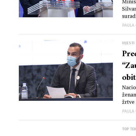
umir
Minis
Silva
inv
surad
sir
PAULA
VIJESTI
Pre
“Za
obit
Nacio
ženama
žrtve 
PAULA
TOP TE