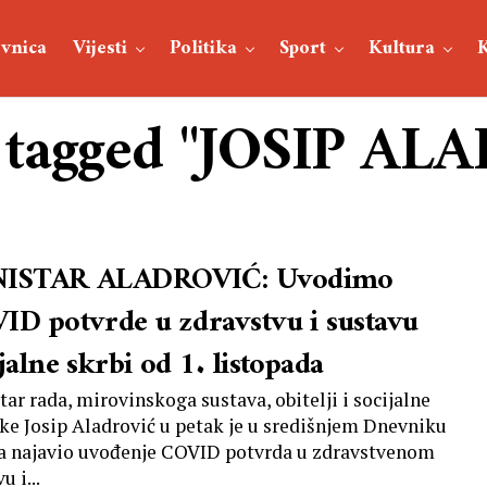
vnica
Vijesti
Politika
Sport
Kultura
s tagged "JOSIP A
ISTAR ALADROVIĆ: Uvodimo
ID potvrde u zdravstvu i sustavu
jalne skrbi od 1. listopada
tar rada, mirovinskoga sustava, obitelji i socijalne
ike Josip Aladrović u petak je u središnjem Dnevniku
 najavio uvođenje COVID potvrda u zdravstvenom
u i...