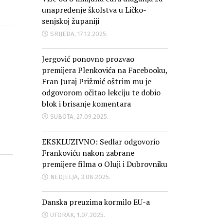
unapređenje školstva u Ličko-
senjskoj županiji
SRIJEDA, 17.12.2025.
Jergović ponovno prozvao
premijera Plenkovića na Facebooku,
Fran Juraj Prižmić oštrim mu je
odgovorom očitao lekciju te dobio
blok i brisanje komentara
SUBOTA, 27.09.2025.
EKSKLUZIVNO: Sedlar odgovorio
Frankoviću nakon zabrane
premijere filma o Oluji i Dubrovniku
NEDJELJA, 3.08.2025.
Danska preuzima kormilo EU-a
UTORAK, 1.07.2025.