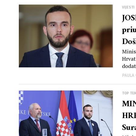
VIJESTI
JOS
pri
Doš
od 
Minis
Hrvat
dodat
PAULA
TOP TE
MIN
HRE
Sur