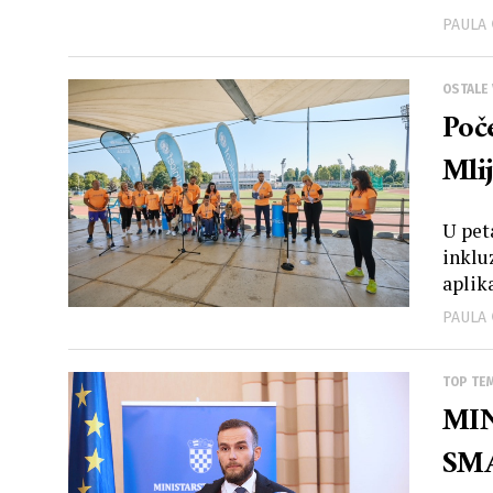
PAULA
OSTALE 
Poč
Mli
U pet
inklu
aplika
PAULA
TOP TE
MI
SMA