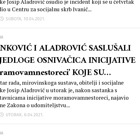
ke Josip Aladrović osudio je incident koji se u četvrtak
UŠTVENE TENZIJE
io u Centru za socijalnu skrb Ivanić...
SUBOTA, 10.04.2021.
MA
NKOVIĆ I ALADROVIĆ SASLUŠALI
JEDLOGE OSNIVAČICA INICIJATIVE
ramovamnestoreci’ KOJE SU
ŠLE KROZ SUSTAV POSVAJANJA I
tar rada, mirovinskoga sustava, obitelji i socijalne
ike Josip Aladrović u utorak je, nakon sastanka s
OMLJAVANJA
tavnicama inicijative moramovamnestoreci, najavio
ne Zakona o udomiteljstvu...
UTORAK, 6.04.2021.
MA