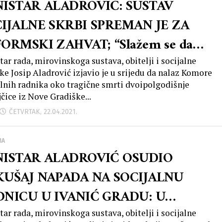
ISTAR ALADROVIĆ: SUSTAV
IJALNE SKRBI SPREMAN JE ZA
ORMSKI ZAHVAT; “Slažem se da
az Komore socijalnih radnika o smrti
tar rada, mirovinskoga sustava, obitelji i socijalne
ike Josip Aladrović izjavio je u srijedu da nalaz Komore
ojčice traje predugo”
alnih radnika oko tragične smrti dvoipolgodišnje
čice iz Nove Gradiške...
ČETVRTAK, 22.04.2021.
MA
NISTAR ALADROVIĆ OSUDIO
KUŠAJ NAPADA NA SOCIJALNU
NICU U IVANIĆ GRADU: U
TAVU POSTOJE VISOKE
tar rada, mirovinskoga sustava, obitelji i socijalne