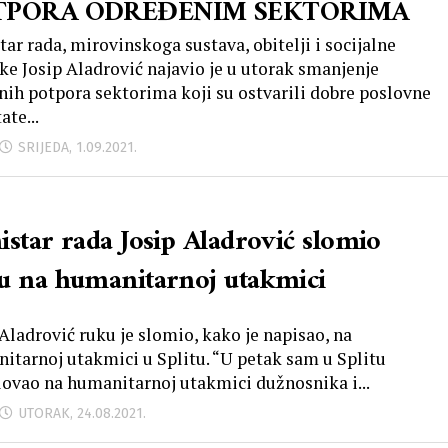
TPORA ODREĐENIM SEKTORIMA
tar rada, mirovinskoga sustava, obitelji i socijalne
ike Josip Aladrović najavio je u utorak smanjenje
nih potpora sektorima koji su ostvarili dobre poslovne
ate...
SRIJEDA, 1.09.2021.
istar rada Josip Aladrović slomio
u na humanitarnoj utakmici
 Aladrović ruku je slomio, kako je napisao, na
itarnoj utakmici u Splitu. “U petak sam u Splitu
lovao na humanitarnoj utakmici dužnosnika i...
UTORAK, 24.08.2021.