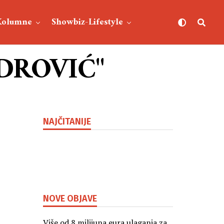
Kolumne
Showbiz-Lifestyle
LADROVIĆ"
NAJČITANIJE
NOVE OBJAVE
Više od 8 milijuna eura ulaganja za