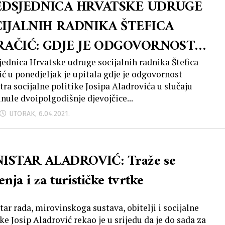
EDSJEDNICA HRVATSKE UDRUGE
IJALNIH RADNIKA ŠTEFICA
RAČIĆ: GDJE JE ODGOVORNOST
NISTRA ALADROVIĆA?!
jednica Hrvatske udruge socijalnih radnika Štefica
ić u ponedjeljak je upitala gdje je odgovornost
tra socijalne politike Josipa Aladrovića u slučaju
nule dvoipolgodišnje djevojčice...
UTORAK, 6.04.2021.
ISTAR ALADROVIĆ: Traže se
enja i za turističke tvrtke
tar rada, mirovinskoga sustava, obitelji i socijalne
ke Josip Aladrović rekao je u srijedu da je do sada za