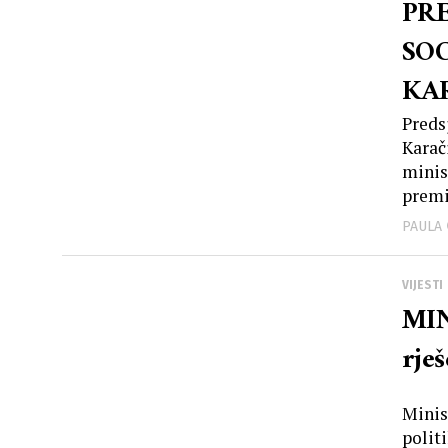
PR
SOC
KA
MI
Preds
Karač
minis
premi
PAULA
VIJESTI
MIN
rješ
Minis
politi