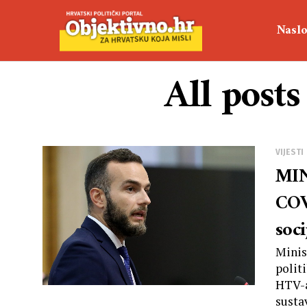
Naslo
All post
VIJESTI
MIN
COV
soci
Minis
polit
HTV-a
sustav