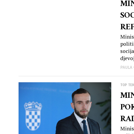
MIN
SOC
REF
nal
Minis
polit
djev
socij
djevoj
PAULA
TOP TE
MI
PO
RAD
SUS
Minis