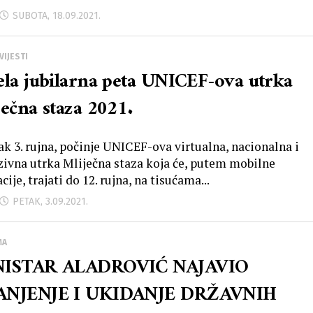
SUBOTA, 18.09.2021.
VIJESTI
ela jubilarna peta UNICEF-ova utrka
ječna staza 2021.
ak 3. rujna, počinje UNICEF-ova virtualna, nacionalna i
zivna utrka Mliječna staza koja će, putem mobilne
cije, trajati do 12. rujna, na tisućama...
PETAK, 3.09.2021.
MA
NISTAR ALADROVIĆ NAJAVIO
NJENJE I UKIDANJE DRŽAVNIH