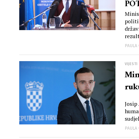
PO
Minis
polit
držav
rezult
PAULA
VIJESTI
Min
ruk
Josip
human
sudje
PAULA