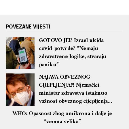
POVEZANE VIJESTI
GOTOVO JE!? Izrael ukida
covid-potvrde? “Nemaju
zdravstvene logike, stvaraju
paniku”
NAJAVA OBVEZNOG
CIJEPLJENJA?! Njemački
ministar zdravstva istaknuo
važnost obveznog cijepljenja
protiv covida
WHO: Opasnost zbog omikrona i dalje je
“veoma velika”