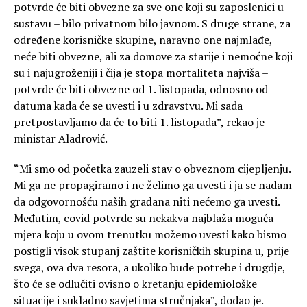
potvrde će biti obvezne za sve one koji su zaposlenici u
sustavu – bilo privatnom bilo javnom. S druge strane, za
određene korisničke skupine, naravno one najmlađe,
neće biti obvezne, ali za domove za starije i nemoćne koji
su i najugroženiji i čija je stopa mortaliteta najviša –
potvrde će biti obvezne od 1. listopada, odnosno od
datuma kada će se uvesti i u zdravstvu. Mi sada
pretpostavljamo da će to biti 1. listopada”, rekao je
ministar Aladrović.
“Mi smo od početka zauzeli stav o obveznom cijepljenju.
Mi ga ne propagiramo i ne želimo ga uvesti i ja se nadam
da odgovornošću naših građana niti nećemo ga uvesti.
Međutim, covid potvrde su nekakva najblaža moguća
mjera koju u ovom trenutku možemo uvesti kako bismo
postigli visok stupanj zaštite korisničkih skupina u, prije
svega, ova dva resora, a ukoliko bude potrebe i drugdje,
što će se odlučiti ovisno o kretanju epidemiološke
situacije i sukladno savjetima stručnjaka”, dodao je.