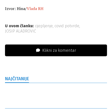
Izvor: Hina/
Vlada RH
U ovom članku:
cijepljenje
,
covid potvrde
,
JOSIP ALADROVIĆ
Klikni za komentar
NAJČITANIJE