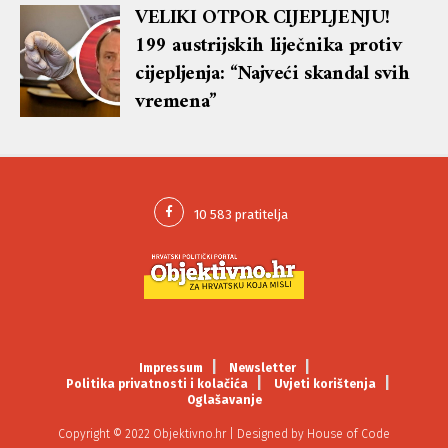
VELIKI OTPOR CIJEPLJENJU!
199 austrijskih liječnika protiv
cijepljenja: “Najveći skandal svih
vremena”
Impressum
Newsletter
Politika privatnosti i kolačića
Uvjeti korištenja
Oglašavanje
Copyright © 2022 Objektivno.hr | Designed by
House of Code