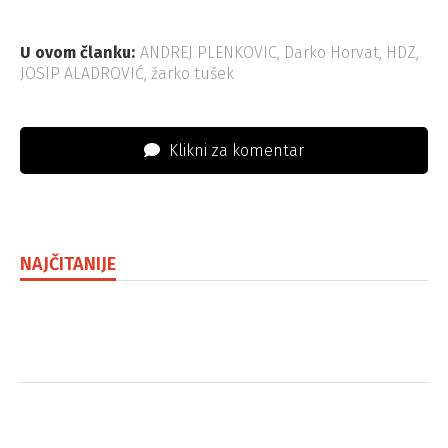
U ovom članku:
ANDREJ PLENKOVIC
,
Darko Horvat
,
HDZ
,
JOSIP ALADROVIĆ
,
žarko tušek
Klikni za komentar
NAJČITANIJE