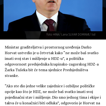
foto HINA/ Lana SLIVAR DOMINIÆ/ lsd
Ministar graditeljstva i prostornog uređenja Darko
Horvat ustvrdio je u četvrtak kako “ne može baš svatko
imati svoj stav i mišljenje u HDZ-u”, a politička
odgovornost predsjednika krapinsko-zagorskog HDZ-a
Žarka Tušeka bit će tema sjednice Predsjedništva
stranke.
“Ako ste dio jedne velike zajednice i ozbiljne političke
opcije kao što je HDZ, ne može baš svatko imati svoj
pojedinačni stav i mišljenje. Dio smo jednog tima i ekipe i
takva će u konačnici biti odluka”, odgovorio je Horvat na