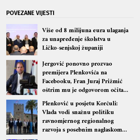
POVEZANE VIJESTI
Više od 8 milijuna eura ulaganja
za unapređenje školstva u
Ličko-senjskoj županiji
Jergović ponovno prozvao
premijera Plenkovića na
Facebooku, Fran Juraj Prižmić
oštrim mu je odgovorom očitao
lekciju te dobio blok i brisanje
Plenković u posjetu Korčuli:
komentara
Vlada vodi snažnu politiku
ravnomjernog regionalnog
razvoja s posebnim naglaskom
na otoke