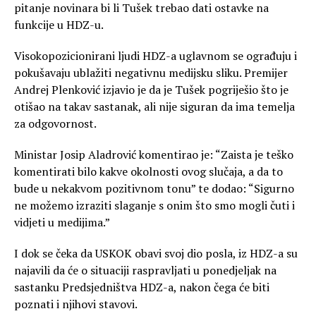
pitanje novinara bi li Tušek trebao dati ostavke na
funkcije u HDZ-u.
Visokopozicionirani ljudi HDZ-a uglavnom se ograđuju i
pokušavaju ublažiti negativnu medijsku sliku. Premijer
Andrej Plenković izjavio je da je Tušek pogriješio što je
otišao na takav sastanak, ali nije siguran da ima temelja
za odgovornost.
Ministar Josip Aladrović komentirao je: “Zaista je teško
komentirati bilo kakve okolnosti ovog slučaja, a da to
bude u nekakvom pozitivnom tonu” te dodao: “Sigurno
ne možemo izraziti slaganje s onim što smo mogli čuti i
vidjeti u medijima.”
I dok se čeka da USKOK obavi svoj dio posla, iz HDZ-a su
najavili da će o situaciji raspravljati u ponedjeljak na
sastanku Predsjedništva HDZ-a, nakon čega će biti
poznati i njihovi stavovi.