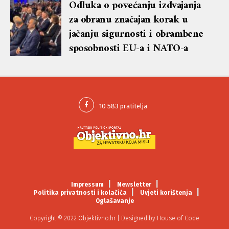
Odluka o povećanju izdvajanja
za obranu značajan korak u
jačanju sigurnosti i obrambene
sposobnosti EU-a i NATO-a
Impressum
Newsletter
Politika privatnosti i kolačića
Uvjeti korištenja
Oglašavanje
Copyright © 2022 Objektivno.hr | Designed by
House of Code