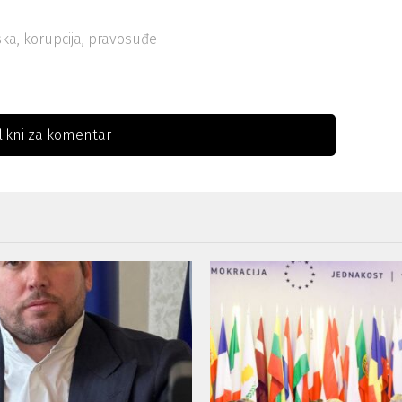
ska
,
korupcija
,
pravosuđe
likni za komentar