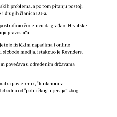
skih problema, a po tom pitanju postoji
i drugih članica EU-a.
ostrofirao činjenicu da građani Hrvatske
ruju pravosuđu.
ijetnje fizičkim napadima i online
ju slobode medija, istaknuo je Reynders.
blem povećava u određenim državama
matra povjerenik, “funkcionira
slobodna od “političkog utjecaja” zbog