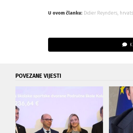
U ovom članku:
Didier Reynders
,
hrvat
K
POVEZANE VIJESTI