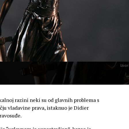
Izvor
kalnoj razini neki su od glavnih problema s
ju vladavine prava, istaknuo je Didier
ravosuđe.
ije “uglavnom je uspostavljen”, kazao je