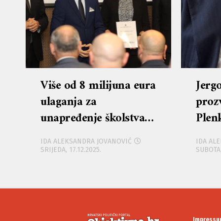
Više od 8 milijuna eura
Jerg
ulaganja za
proz
unapređenje školstva u
Plen
Ličko-senjskoj županiji
Face
IDA ALEKSANDRA JOVANOVIĆ
IDA AL
Priž
SRIJEDA, 17.12.2025.
SUBOTA,
odgo
lekci
bris
Impressu