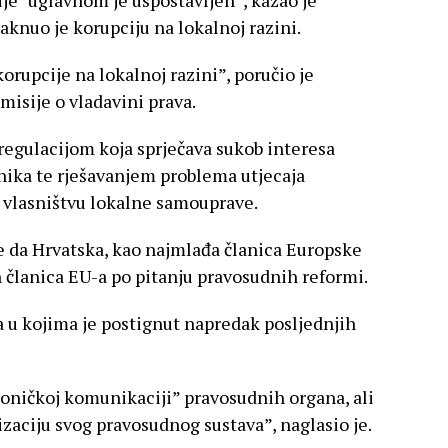
aknuo je korupciju na lokalnoj razini.
korupcije na lokalnoj razini”, poručio je
isije o vladavini prava.
regulacijom koja sprječava sukob interesa
nika te rješavanjem problema utjecaja
 vlasništvu lokalne samouprave.
e da Hrvatska, kao najmlađa članica Europske
h članica EU-a po pitanju pravosudnih reformi.
ja u kojima je postignut napredak posljednjih
roničkoj komunikaciji” pravosudnih organa, ali
izaciju svog pravosudnog sustava”, naglasio je.