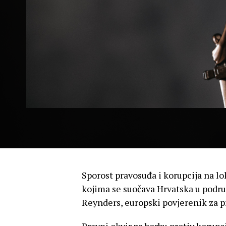
Sporost pravosuđa i korupcija na lo
kojima se suočava Hrvatska u područ
Reynders, europski povjerenik za p
Pravni okvir za borbu protiv korupc