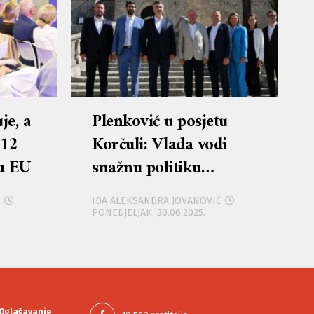
je, a
Plenković u posjetu
 12
Korčuli: Vlada vodi
 u EU
snažnu politiku
ravnomjernog
Ć
IDA ALEKSANDRA JOVANOVIĆ
regionalnog razvoja s
PONEDJELJAK, 30.06.2025.
posebnim naglaskom
na otoke
Oglašavanje