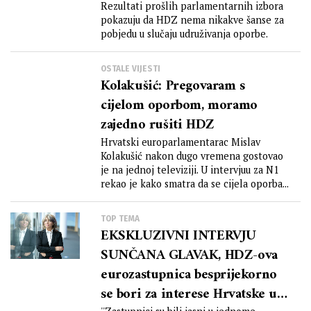
Rezultati prošlih parlamentarnih izbora
pokazuju da HDZ nema nikakve šanse za
pobjedu u slučaju udruživanja oporbe.
OSTALE VIJESTI
Kolakušić: Pregovaram s
cijelom oporbom, moramo
zajedno rušiti HDZ
Hrvatski europarlamentarac Mislav
Kolakušić nakon dugo vremena gostovao
je na jednoj televiziji. U intervjuu za N1
rekao je kako smatra da se cijela oporba...
TOP TEMA
EKSKLUZIVNI INTERVJU
SUNČANA GLAVAK, HDZ-ova
eurozastupnica besprijekorno
se bori za interese Hrvatske u