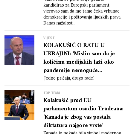
kandidirao za Europski parlament
vjerovao sam da me tamo čeka vrhunac
demokracije i poštovanja ljudskih prava.
Danas nažalost...
VIJESTI
KOLAKUŠIĆ O RATU U
UKRAJINI: ‘Mislio sam da je
količinu medijskih laži oko
pandemije nemoguće
nadmašiti’
'Jedno pričaju, drugo rade'.
TOP TEMA
Kolakušić pred EU
parlamentom osudio Trudeaua:
‘Kanada je zbog vas postala
diktatura najgore vrste’
Kanada je nekada bila simbol modernog