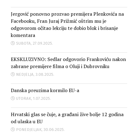
Jergović ponovno prozvao premijera Plenkovića na
Facebooku, Fran Juraj Prižmić oštrim mu je
odgovorom očitao lekciju te dobio blok i brisanje
komentara
SUBOTA, 27.09.2025.
EKSKLUZIVNO: Sedlar odgovorio Frankoviću nakon
zabrane premijere filma o Oluji i Dubrovniku
NEDJELJA, 3.08.2025.
Danska preuzima kormilo EU-a
UTORAK, 1.07.2025.
Hrvatski glas se čuje, a građani žive bolje 12 godina
od ulaska u EU
PONEDJELJAK, 30.06.2025.