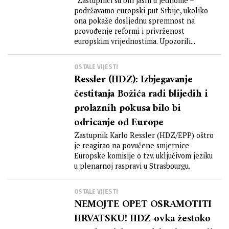
EU parlamentu
''Zastupnici su bili jasni u jednome –
podržavamo europski put Srbije, ukoliko
ona pokaže dosljednu spremnost na
provođenje reformi i privrženost
europskim vrijednostima. Upozorili...
OSTALE VIJESTI
Ressler (HDZ): Izbjegavanje
čestitanja Božića radi blijedih i
prolaznih pokusa bilo bi
odricanje od Europe
Zastupnik Karlo Ressler (HDZ/EPP) oštro
je reagirao na povučene smjernice
Europske komisije o tzv. uključivom jeziku
u plenarnoj raspravi u Strasbourgu.
OSTALE VIJESTI
NEMOJTE OPET OSRAMOTITI
HRVATSKU! HDZ-ovka žestoko