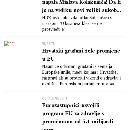
napala Mislava Kolakušića! Da li
je na vidiku novi veliki sukob
u EU parlamentu?!
HDZ-ovka objavila fotku Kolakušića s
maskom: "U business klasi se ne
prosvjeduje"
VIJESTI
Hrvatski građani žele promjene
u EU
Nasumce odabrani građani iz zemalja
Europske unije, među kojima i Hrvatske,
raspravljali su protekli vikend o zdravlju i
okolišu u Europskom parlamentu, a sada...
OSTALE VIJESTI
Eurozastupnici usvojili
program EU za zdravlje s
proračunom od 5.1 milijardi