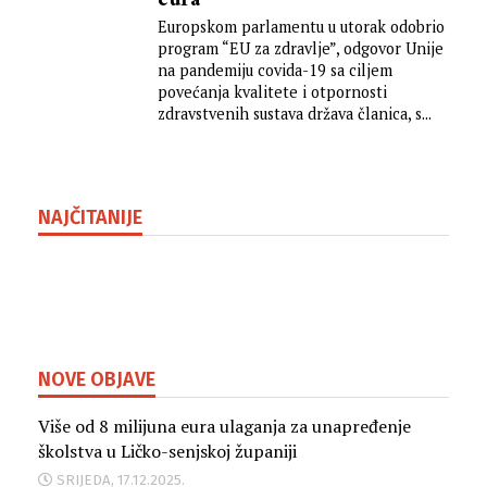
eura
Europskom parlamentu u utorak odobrio
program “EU za zdravlje”, odgovor Unije
na pandemiju covida-19 sa ciljem
povećanja kvalitete i otpornosti
zdravstvenih sustava država članica, s...
NAJČITANIJE
NOVE OBJAVE
Više od 8 milijuna eura ulaganja za unapređenje
školstva u Ličko-senjskoj županiji
SRIJEDA, 17.12.2025.