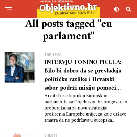
All posts tagged "eu
parlament"
TOP TEMA
INTERVJU TONINO PICULA:
Bilo bi dobro da se prevladaju
političke razlike i Hrvatski
sabor podrži misiju pomoći
Ukrajini
Hrvatski zastupnik u Europskom
parlamentu za Objektivno.hr progovara o
preporukama za novu strategiju
proširenja Europske unije, za koje države
smatra da ne podržavaju europska...
VIJESTI