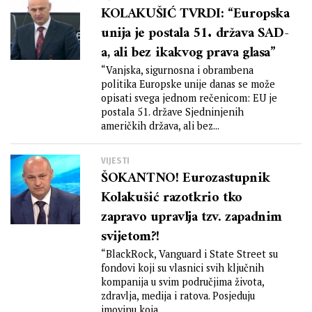
KOLAKUŠIĆ TVRDI: “Europska
unija je postala 51. država SAD-
a, ali bez ikakvog prava glasa”
“Vanjska, sigurnosna i obrambena
politika Europske unije danas se može
opisati svega jednom rečenicom: EU je
postala 51. države Sjedninjenih
američkih država, ali bez...
VIJESTI
ŠOKANTNO! Eurozastupnik
Kolakušić razotkrio tko
zapravo upravlja tzv. zapadnim
svijetom?!
“BlackRock, Vanguard i State Street su
fondovi koji su vlasnici svih ključnih
kompanija u svim područjima života,
zdravlja, medija i ratova. Posjeduju
imovinu koja...