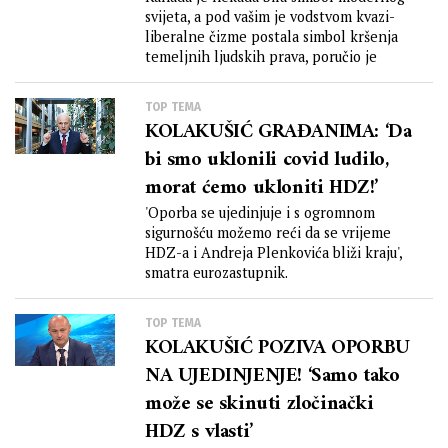
svijeta, a pod vašim je vodstvom kvazi-
liberalne čizme postala simbol kršenja
temeljnih ljudskih prava, poručio je
TOP TEMA
KOLAKUŠIĆ GRAĐANIMA: ‘Da
bi smo uklonili covid ludilo,
morat ćemo ukloniti HDZ!’
'Oporba se ujedinjuje i s ogromnom
sigurnošću možemo reći da se vrijeme
HDZ-a i Andreja Plenkovića bliži kraju',
smatra eurozastupnik.
TOP TEMA
KOLAKUŠIĆ POZIVA OPORBU
NA UJEDINJENJE! ‘Samo tako
može se skinuti zločinački
HDZ s vlasti’