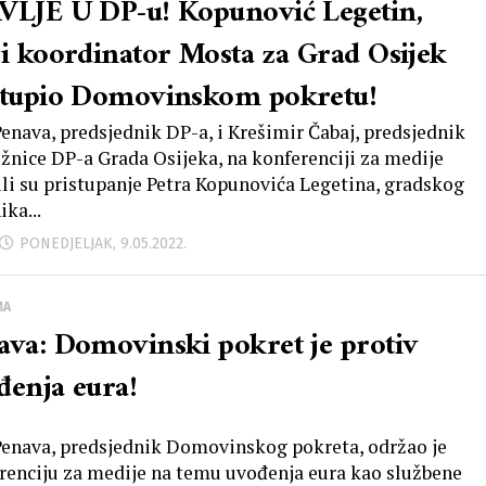
VLJE U DP-u! Kopunović Legetin,
ši koordinator Mosta za Grad Osijek
stupio Domovinskom pokretu!
Penava, predsjednik DP-a, i Krešimir Čabaj, predsjednik
žnice DP-a Grada Osijeka, na konferenciji za medije
ili su pristupanje Petra Kopunovića Legetina, gradskog
ika...
PONEDJELJAK, 9.05.2022.
MA
ava: Domovinski pokret je protiv
đenja eura!
Penava, predsjednik Domovinskog pokreta, održao je
renciju za medije na temu uvođenja eura kao službene