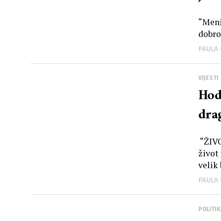
“Meni 
dobro 
PAULA
VIJESTI
Hod 
drag
“ŽIVO
život 
velik 
PAULA
POLITIK