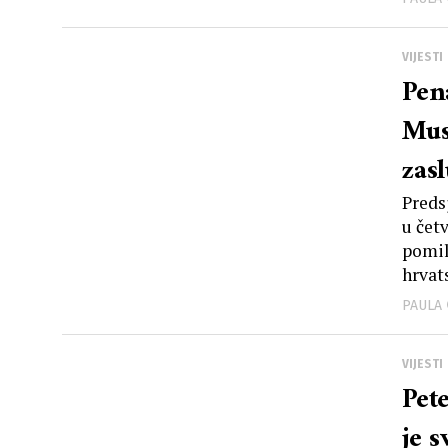
VIJESTI
Pena
Mus
zas
Preds
u čet
pomil
hrvats
PAULA
VIJESTI
Pet
je 