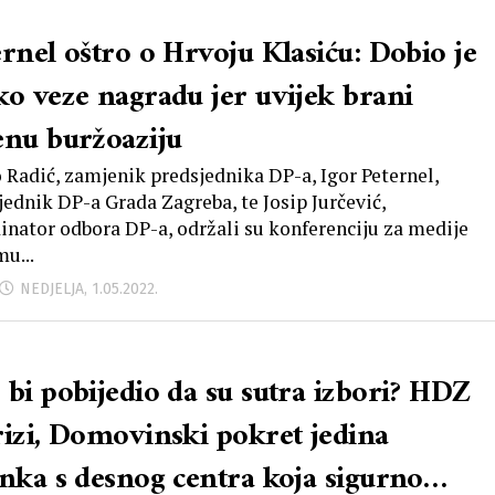
ernel oštro o Hrvoju Klasiću: Dobio je
ko veze nagradu jer uvijek brani
enu buržoaziju
 Radić, zamjenik predsjednika DP-a, Igor Peternel,
jednik DP-a Grada Zagreba, te Josip Jurčević,
inator odbora DP-a, održali su konferenciju za medije
mu...
NEDJELJA, 1.05.2022.
 bi pobijedio da su sutra izbori? HDZ
rizi, Domovinski pokret jedina
anka s desnog centra koja sigurno