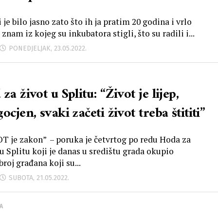
je bilo jasno zato što ih ja pratim 20 godina i vrlo
znam iz kojeg su inkubatora stigli, što su radili i...
PONEDJELJAK, 23.05.2022.
za život u Splitu: “Život je lijep,
ocjen, svaki začeti život treba štititi”
T je zakon” – poruka je četvrtog po redu Hoda za
u Splitu​ koji je danas u središtu grada okupio
broj građana​ koji su...
SUBOTA, 21.05.2022.
A