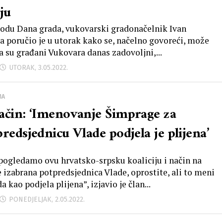
ju
odu Dana grada, vukovarski gradonačelnik Ivan
a poručio je u utorak kako se, načelno govoreći, može
da su građani Vukovara danas zadovoljni,...
UTORAK, 3.05.2022.
MA
ačin: ‘Imenovanje Šimprage za
redsjednicu Vlade podjela je plijena’
pogledamo ovu hrvatsko-srpsku koaliciju i način na
je izabrana potpredsjednica Vlade, oprostite, ali to meni
a kao podjela plijena”, izjavio je član...
PONEDJELJAK, 2.05.2022.