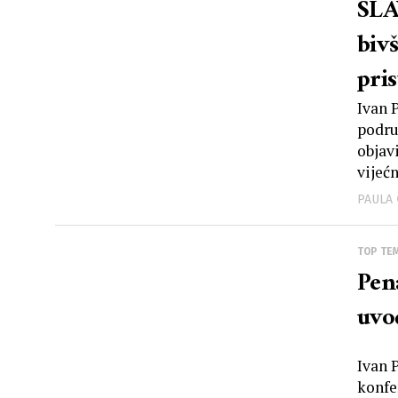
SLA
biv
pri
Ivan 
podru
objav
vijećn
PAULA
TOP TE
Pen
uvo
Ivan 
konfe