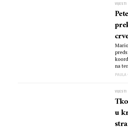
VIJESTI
Pet
pre
crv
Mario
preds
koord
na te
PAULA
VIJESTI
Tko
u k
str