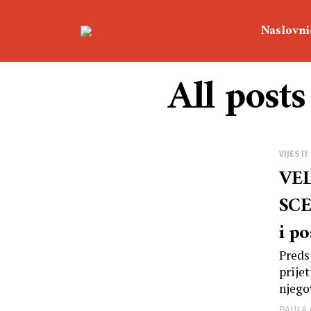
Naslovni
All post
VIJESTI
VEL
SCE
i po
cen
Preds
prije
njego
PAULA