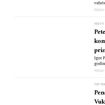
valut
PAULA
VIJESTI
Pet
kom
pri
Igor 
godin
PAULA
TOP TE
Pen
Vuko