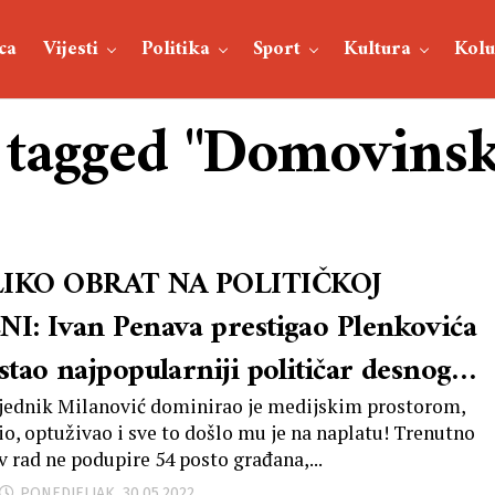
ca
Vijesti
Politika
Sport
Kultura
Kol
s tagged "Domovinsk
IKO OBRAT NA POLITIČKOJ
NI: Ivan Penava prestigao Plenkovića
stao najpopularniji političar desnog
tra!
jednik Milanović dominirao je medijskim prostorom,
tio, optuživao i sve to došlo mu je na naplatu! Trenutno
v rad ne podupire 54 posto građana,...
PONEDJELJAK, 30.05.2022.