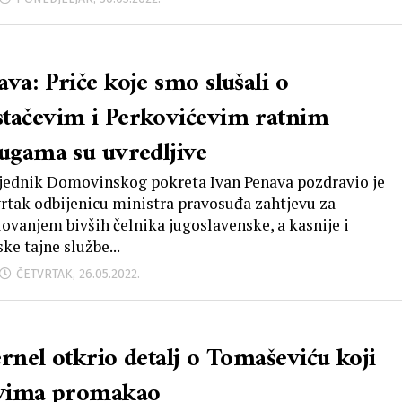
va: Priče koje smo slušali o
tačevim i Perkovićevim ratnim
lugama su uvredljive
jednik Domovinskog pokreta Ivan Penava pozdravio je
vrtak odbijenicu ministra pravosuđa zahtjevu za
ovanjem bivših čelnika jugoslavenske, a kasnije i
ke tajne službe...
ČETVRTAK, 26.05.2022.
ernel otkrio detalj o Tomaševiću koji
svima promakao