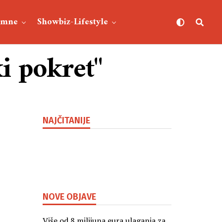
umne
Showbiz-Lifestyle
i pokret"
NAJČITANIJE
NOVE OBJAVE
Više od 8 milijuna eura ulaganja za