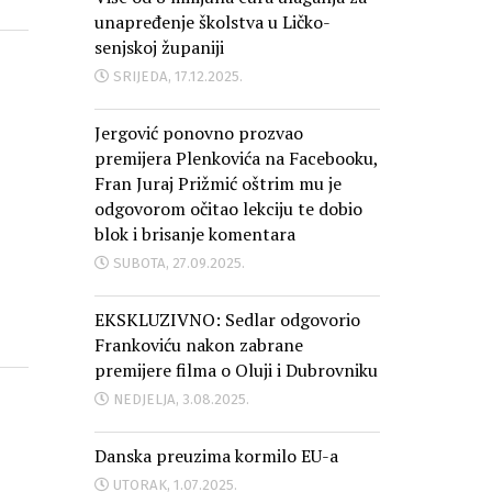
unapređenje školstva u Ličko-
senjskoj županiji
SRIJEDA, 17.12.2025.
Jergović ponovno prozvao
premijera Plenkovića na Facebooku,
Fran Juraj Prižmić oštrim mu je
odgovorom očitao lekciju te dobio
blok i brisanje komentara
SUBOTA, 27.09.2025.
EKSKLUZIVNO: Sedlar odgovorio
Frankoviću nakon zabrane
premijere filma o Oluji i Dubrovniku
NEDJELJA, 3.08.2025.
Danska preuzima kormilo EU-a
UTORAK, 1.07.2025.