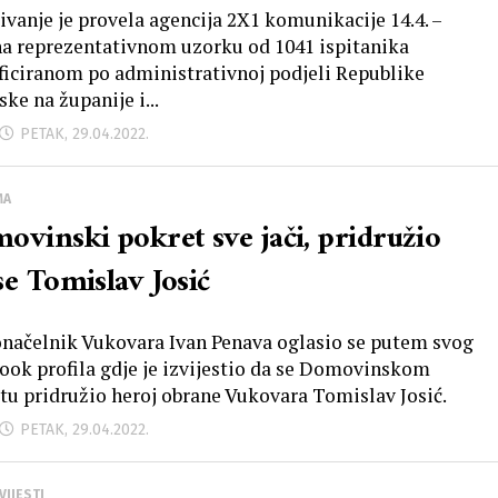
zi u Sabor, Možemo, Most i SDP mogu
živanje je provela agencija 2X1 komunikacije 14.4. –
 na reprezentativnom uzorku od 1041 ispitanika
edno u vlast
ificiranom po administrativnoj podjeli Republike
ke na županije i...
PETAK, 29.04.2022.
MA
ovinski pokret sve jači, pridružio
se Tomislav Josić
načelnik Vukovara Ivan Penava oglasio se putem svog
ook profila gdje je izvijestio da se Domovinskom
tu pridružio heroj obrane Vukovara Tomislav Josić.
PETAK, 29.04.2022.
VIJESTI