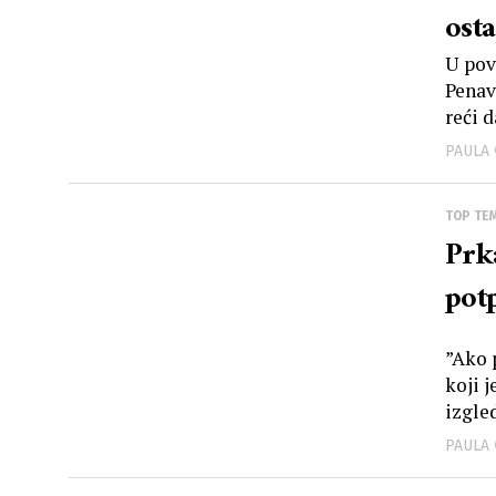
osta
U pov
Penav
reći 
PAULA
TOP TE
Prk
potp
”Ako 
koji 
izgled
PAULA