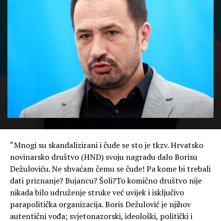
“Mnogi su skandalizirani i čude se sto je tkzv. Hrvatsko
novinarsko društvo (HND) svoju nagradu dalo Borisu
Dežuloviću. Ne shvaćam čemu se čude! Pa kome bi trebali
dati priznanje? Bujancu? Šoli?To komično društvo nije
nikada bilo udruženje struke već uvijek i isključivo
parapolitička organizacija. Boris Dežulović je njihov
autentični vođa; svjetonazorski, ideološki, politički i