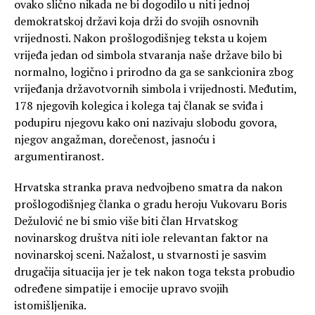
ovako slično nikada ne bi dogodilo u niti jednoj
demokratskoj državi koja drži do svojih osnovnih
vrijednosti. Nakon prošlogodišnjeg teksta u kojem
vrijeđa jedan od simbola stvaranja naše države bilo bi
normalno, logično i prirodno da ga se sankcionira zbog
vrijeđanja državotvornih simbola i vrijednosti. Međutim,
178 njegovih kolegica i kolega taj članak se sviđa i
podupiru njegovu kako oni nazivaju slobodu govora,
njegov angažman, dorečenost, jasnoću i
argumentiranost.
Hrvatska stranka prava nedvojbeno smatra da nakon
prošlogodišnjeg članka o gradu heroju Vukovaru Boris
Dežulović ne bi smio više biti član Hrvatskog
novinarskog društva niti iole relevantan faktor na
novinarskoj sceni. Nažalost, u stvarnosti je sasvim
drugačija situacija jer je tek nakon toga teksta probudio
određene simpatije i emocije upravo svojih
istomišljenika.