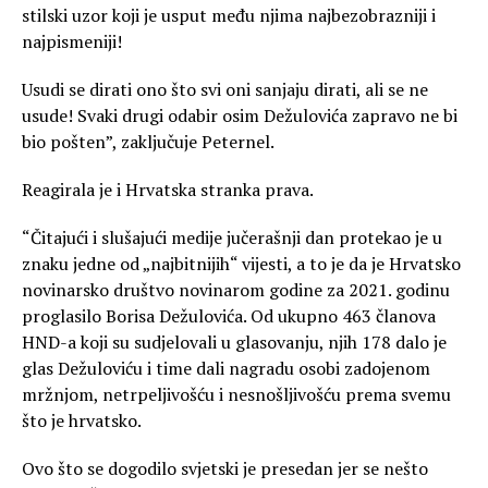
stilski uzor koji je usput među njima najbezobrazniji i
najpismeniji!
Usudi se dirati ono što svi oni sanjaju dirati, ali se ne
usude! Svaki drugi odabir osim Dežulovića zapravo ne bi
bio pošten”, zaključuje Peternel.
Reagirala je i Hrvatska stranka prava.
“Čitajući i slušajući medije jučerašnji dan protekao je u
znaku jedne od „najbitnijih“ vijesti, a to je da je Hrvatsko
novinarsko društvo novinarom godine za 2021. godinu
proglasilo Borisa Dežulovića. Od ukupno 463 članova
HND-a koji su sudjelovali u glasovanju, njih 178 dalo je
glas Dežuloviću i time dali nagradu osobi zadojenom
mržnjom, netrpeljivošću i nesnošljivošću prema svemu
što je hrvatsko.
Ovo što se dogodilo svjetski je presedan jer se nešto