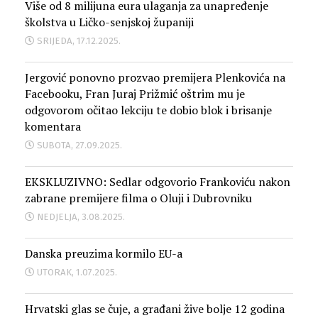
Više od 8 milijuna eura ulaganja za unapređenje
školstva u Ličko-senjskoj županiji
SRIJEDA, 17.12.2025.
Jergović ponovno prozvao premijera Plenkovića na
Facebooku, Fran Juraj Prižmić oštrim mu je
odgovorom očitao lekciju te dobio blok i brisanje
komentara
SUBOTA, 27.09.2025.
EKSKLUZIVNO: Sedlar odgovorio Frankoviću nakon
zabrane premijere filma o Oluji i Dubrovniku
NEDJELJA, 3.08.2025.
Danska preuzima kormilo EU-a
UTORAK, 1.07.2025.
Hrvatski glas se čuje, a građani žive bolje 12 godina