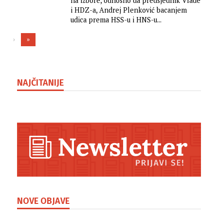
na izbore, odnosno da predsjednik Vlade
i HDZ-a, Andrej Plenković bacanjem
udica prema HSS-u i HNS-u...
›
»
NAJČITANIJE
NOVE OBJAVE