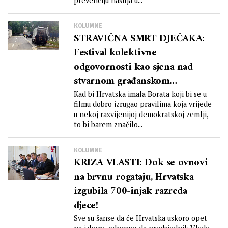
prevenciju nasilja u...
KOLUMNE
STRAVIČNA SMRT DJEČAKA:
Festival kolektivne
odgovornosti kao sjena nad
stvarnom građanskom
odgovornošću
Kad bi Hrvatska imala Borata koji bi se u
filmu dobro izrugao pravilima koja vrijede
u nekoj razvijenijoj demokratskoj zemlji,
to bi barem značilo...
KOLUMNE
KRIZA VLASTI: Dok se ovnovi
na brvnu rogataju, Hrvatska
izgubila 700-injak razreda
djece!
Sve su šanse da će Hrvatska uskoro opet