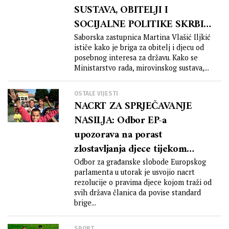
SUSTAVA, OBITELJI I
SOCIJALNE POLITIKE SKRBI
ZA DJECU?! VLAŠIĆ ILJKIĆ
Saborska zastupnica Martina Vlašić Iljkić
ističe kako je briga za obitelj i djecu od
(SDP): Sustav socijalne skrbi
posebnog interesa za državu. Kako se
puca po šavovima, tražimo
Ministarstvo rada, mirovinskog sustava,...
promptnu reakciju Vlade
OSTALE VIJESTI
NACRT ZA SPRJEČAVANJE
NASILJA: Odbor EP-a
upozorava na porast
zlostavljanja djece tijekom
pandemije
Odbor za građanske slobode Europskog
parlamenta u utorak je usvojio nacrt
rezolucije o pravima djece kojom traži od
svih država članica da povise standard
brige...
SPORT