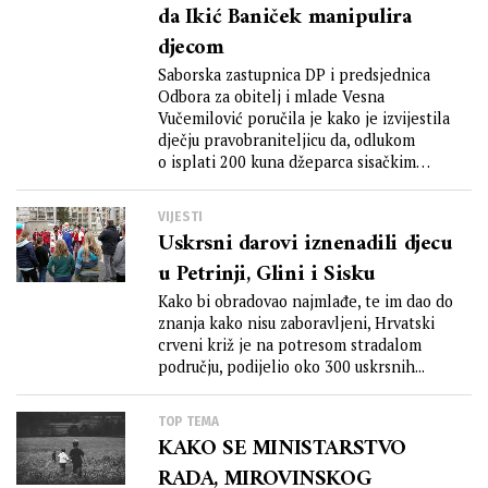
da Ikić Baniček manipulira
djecom
Saborska zastupnica DP i predsjednica
Odbora za obitelj i mlade Vesna
Vučemilović poručila je kako je izvijestila
dječju pravobraniteljicu da, odlukom
o isplati 200 kuna džeparca sisačkim
učenicima,...
VIJESTI
Uskrsni darovi iznenadili djecu
u Petrinji, Glini i Sisku
Kako bi obradovao najmlađe, te im dao do
znanja kako nisu zaboravljeni, Hrvatski
crveni križ je na potresom stradalom
području, podijelio oko 300 uskrsnih...
TOP TEMA
KAKO SE MINISTARSTVO
RADA, MIROVINSKOG