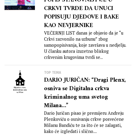
POPIS STANOVNIŠTVA: U
CRKVI TVRDE DA UNUCI
POPISUJU DJEDOVE I BAKE
KAO NEVJERNIKE
VEČERNJI LIST danas je objavio da je “u
Crkvi zazvonilo na uzbunu” zbog
samopopisivanja, koje završava u nedjelju.
U članku autora izuzetno bliskog
crkvenim krugovima tvrdi se...
TOP TEMA
DARIO JURIČAN: “Dragi Plenx,
osniva se Digitalna crkva
kriminalnog uma svetog
Milana…”
Dario Juričan pisao je premijeru Andreju
Plenkoviću o osnivanju crkve posvećene
Milanu Bandiću te za što će se zalagati,
kako će izgledati i slično....