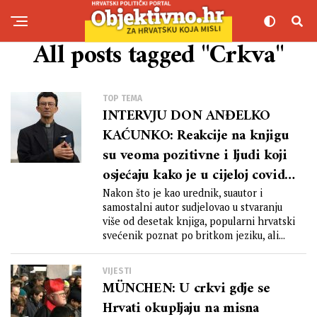
All posts tagged "Crkva"
TOP TEMA
INTERVJU DON ANĐELKO
KAĆUNKO: Reakcije na knjigu
su veoma pozitivne i ljudi koji
osjećaju kako je u cijeloj covid-
kampanji mnogo toga lažno –
Nakon što je kao urednik, suautor i
samostalni autor sudjelovao u stvaranju
kao da jedva čekaju pročitati
više od desetak knjiga, popularni hrvatski
objašnjenje
svećenik poznat po britkom jeziku, ali...
VIJESTI
MÜNCHEN: U crkvi gdje se
Hrvati okupljaju na misna