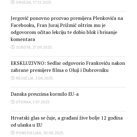
SRIJEDA, 17.12.2025.
Jergović ponovno prozvao premijera Plenkovića na
Facebooku, Fran Juraj Prižmić oštrim mu je
odgovorom očitao lekciju te dobio blok i brisanje
komentara
SUBOTA, 27.09.2025.
EKSKLUZIVNO: Sedlar odgovorio Frankoviću nakon
zabrane premijere filma o Oluji i Dubrovniku
NEDJELJA, 3.08.2025.
Danska preuzima kormilo EU-a
UTORAK, 1.07.2025.
Hrvatski glas se čuje, a građani žive bolje 12 godina
od ulaska u EU
PONEDJELJAK, 30.06.2025.