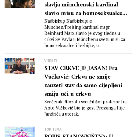
slavlja münchenski kardinal
slavio misu za homoseksualce i
lezbijke
Nadbiskup Nadbiskupije
München/Freising kardinal msgr.
Reinhard Marx slavio je ovog tjedna u
crkvi Sv. Pavla u Münchenu svetu misu za
homoseksualce i lezbijke, o...
VIJESTI
STAV CRKVE JE JASAN! Fra
Vučković: Crkva ne smije
zauzeti stav da samo cijepljeni
smiju ući u crkvu
Svećenik, filozof i sveučilišni profesor fra
Ante Vučković bio je gost Pressinga Ilije
Jandrića u utorak.
TOP TEMA