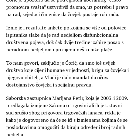
promovira svašta” ustvrdivši da smo, uz potrebu i pravo
na rad, svjedoci činjenice da čovjek postaje rob rada.
Iznio je i rezultate ankete po kojima se više od polovice
ispitanika slaže da je rad nedjeljom disfunkcionalna
društvena pojava, dok čak dvije trećine izabire posao s
neradnom nedjeljom i po cijenu nešto niže plaće.
To nam govori, zaključio je Ćorić, da smo još uvijek
društvo koje cijeni humane vrijednosti, brigu za čovjeka i
njegovu obitelj, a Vladi je dalo mandat da očuva
dostojanstvo čovjeka i socijalnu pravdu.
Saborska zastupnica Marijana Petir, koja je 2003. i 2009.
predlagala izmjene Zakona o trgovini ali ih je Ustavni
sud srušio zbog prigovora trgovačkih lanaca, rekla je
kako je dogovoreno da će se ići s izmjenama kojima će se
poslodavcima omogućiti da biraju određeni broj radnih
nedjelja.