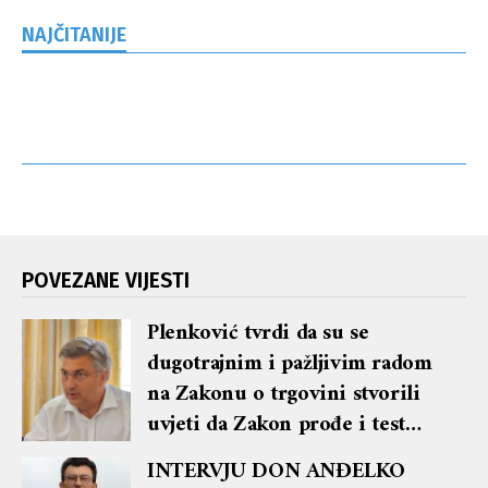
NAJČITANIJE
POVEZANE VIJESTI
Plenković tvrdi da su se
dugotrajnim i pažljivim radom
na Zakonu o trgovini stvorili
uvjeti da Zakon prođe i test
ustavnosti, a ujedno je i riječ o
INTERVJU DON ANĐELKO
ispunjenju izbornog obećanja