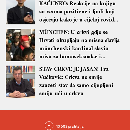
KAĆUNKO: Reakcije na knjigu
su veoma pozitivne i ljudi koji
osjećaju kako je u cijeloj covid-
kampanji mnogo toga lažno –
MÜNCHEN: U crkvi gdje se
kao da jedva čekaju pročitati
Hrvati okupljaju na misna slavlja
objašnjenje
münchenski kardinal slavio
misu za homoseksualce i
lezbijke
STAV CRKVE JE JASAN! Fra
Vučković: Crkva ne smije
zauzeti stav da samo cijepljeni
smiju ući u crkvu