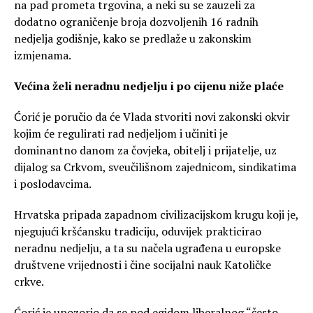
na pad prometa trgovina, a neki su se zauzeli za
dodatno ograničenje broja dozvoljenih 16 radnih
nedjelja godišnje, kako se predlaže u zakonskim
izmjenama.
Većina želi neradnu nedjelju i po cijenu niže plaće
Ćorić je poručio da će Vlada stvoriti novi zakonski okvir
kojim će regulirati rad nedjeljom i učiniti je
dominantno danom za čovjeka, obitelj i prijatelje, uz
dijalog sa Crkvom, sveučilišnom zajednicom, sindikatima
i poslodavcima.
Hrvatska pripada zapadnom civilizacijskom krugu koji je,
njegujući kršćansku tradiciju, oduvijek prakticirao
neradnu nedjelju, a ta su načela ugrađena u europske
društvene vrijednosti i čine socijalni nauk Katoličke
crkve.
Ćorić je upozorio da se pod egidom liberalnog “često