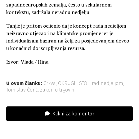
zapadnoeuropskih zemalja, često u sekularnom
kontekstu, zadržala neradnu nedjelju.
Tanjić je pritom ocijenio da je koncept rada nedjeljom
neizravno utjecao i na klimatske promjene jer je
individualizam baziran na želji za posjedovanjem doveo
u konačnici do iscrpljivanja resursa.
Izvor: Vlada / Hina
U ovom članku:
Crkva
,
OKRUGLI STOL
,
rad nedjeljom
,
Tomislav Ćorić
,
zakon o trgovini
Klikni za komentar