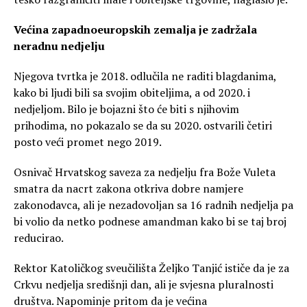
Većina zapadnoeuropskih zemalja je zadržala
neradnu nedjelju
Njegova tvrtka je 2018. odlučila ne raditi blagdanima,
kako bi ljudi bili sa svojim obiteljima, a od 2020. i
nedjeljom. Bilo je bojazni što će biti s njihovim
prihodima, no pokazalo se da su 2020. ostvarili četiri
posto veći promet nego 2019.
Osnivač Hrvatskog saveza za nedjelju fra Bože Vuleta
smatra da nacrt zakona otkriva dobre namjere
zakonodavca, ali je nezadovoljan sa 16 radnih nedjelja pa
bi volio da netko podnese amandman kako bi se taj broj
reducirao.
Rektor Katoličkog sveučilišta Željko Tanjić ističe da je za
Crkvu nedjelja središnji dan, ali je svjesna pluralnosti
društva. Napominje pritom da je većina