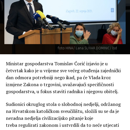
foto HINA/ Lana SLIVAR DOMINIĆ/ lsd
Ministar gospodarstva Tomislav Ćorić izjavio je u
četvrtak kako je u vrijeme sve većeg otuđenja zajednički
dan odmora potrebniji nego ikad, pa će Vlada kroz
izmjene Zakona o trgovini, uvažavajući specifičnosti
gospodarstva, u fokus staviti radnika i njegovu obitelj.
Sudionici okruglog stola o slobodnoj nedjelji, održanog
na Hrvatskom katoličkom sveučilištu, složili su se da je
neradna nedjelja civilizacijsko pitanje koje
treba regulirati zakonom i ustvrdili da to neće utjecati