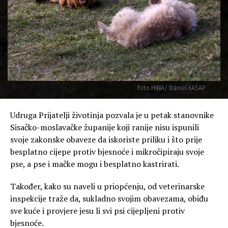
foto HINA/ Daniel KASAP
Udruga Prijatelji životinja pozvala je u petak stanovnike
Sisačko-moslavačke županije koji ranije nisu ispunili
svoje zakonske obaveze da iskoriste priliku i što prije
besplatno cijepe protiv bjesnoće i mikročipiraju svoje
pse, a pse i mačke mogu i besplatno kastrirati.
Također, kako su naveli u priopćenju, od veterinarske
inspekcije traže da, sukladno svojim obavezama, obiđu
sve kuće i provjere jesu li svi psi cijepljeni protiv
bjesnoće.