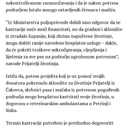
nekontroliranom razmnožavanju i da je nakon potresa
područjem lutalo mnogo ostavljenih štenaca i mačića.
“Iz Ministarstva poljoprivrede dobili smo odgovor da se
kastracije neće moći financirati, no da građani i sklonište
iz stradale županije, koji zbrinu napuštene životinje,
mogu dobiti ranije navedene besplatne usluge – dakle,
da će pokriti troškove mikročipiranja, cijepljenja i
liječenja za sve pse na području ugroženom potresom”,
navode Prijatelji životinja.
Ističu da, putem projekta koji je uz pomoć svojih
donatora pokrenulo sklonište za životinje Prijatelji iz
Čakovca, skrbnici pasa i mačaka iz potresom pogođenih
područja mogu besplatno kastrirati svoje životinje, u
dogovoru s veterinarskim ambulantama u Petrinji i
Sisku.
Termin kastracije potrebno je prethodno dogovoriti