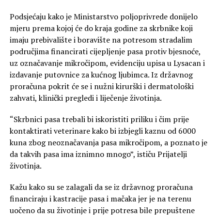
Podsjećaju kako je Ministarstvo poljoprivrede donijelo
mjeru prema kojoj će do kraja godine za skrbnike koji
imaju prebivalište i boravište na potresom stradalim
područjima financirati cijepljenje pasa protiv bjesnoće,
uz označavanje mikročipom, evidenciju upisa u Lysacan i
izdavanje putovnice za kućnog ljubimca. Iz državnog
proračuna pokrit će se i nužni kirurški i dermatološki
zahvati, klinički pregledi i liječenje životinja.
“Skrbnici pasa trebali bi iskoristiti priliku i čim prije
kontaktirati veterinare kako bi izbjegli kaznu od 6000
kuna zbog neoznačavanja pasa mikročipom, a poznato je
da takvih pasa ima iznimno mnogo”, ističu Prijatelji
životinja.
Kažu kako su se zalagali da se iz državnog proračuna
financiraju i kastracije pasa i mačaka jer je na terenu
uočeno da su životinje i prije potresa bile prepuštene