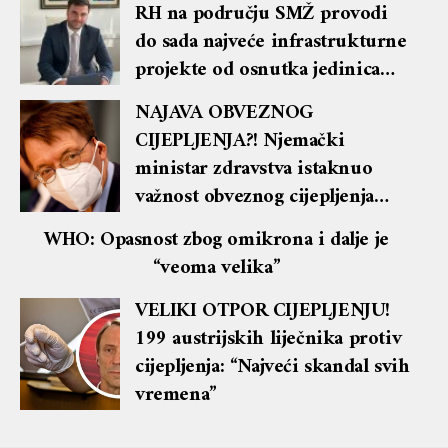
RH na području SMŽ provodi
do sada najveće infrastrukturne
projekte od osnutka jedinica
regionalne samouprave
NAJAVA OBVEZNOG
CIJEPLJENJA?! Njemački
ministar zdravstva istaknuo
važnost obveznog cijepljenja
protiv covida
WHO: Opasnost zbog omikrona i dalje je
“veoma velika”
VELIKI OTPOR CIJEPLJENJU!
199 austrijskih liječnika protiv
cijepljenja: “Najveći skandal svih
vremena”