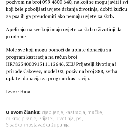
pozivom na broj 099 4800 640, na koji se mogu javiti i svi
koji žele poboljšati uvjete držanja životinja, dobiti kućicu
za psa ili ga preudomiti ako nemaju uvjete za skrb.
Apeliraju na sve koji imaju uvjete za skrb o životinji da
ju udome.
Mole sve koji mogu pomoći da uplate donaciju za
program kastracija na račun broj
HR7823400091511112646, ZEU Prijatelji životinja i
prirode Čakovec, model 02, poziv na broj 888, svrha
uplate: donacija za program kastracija.
Izvor: Hina
U ovom članku:
cijepljenje
,
kastracija
,
mačke
,
mikročipiranje
,
Prijatelji životinja
,
psi
,
Sisačko-moslavačka županija