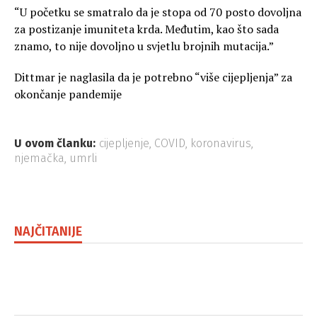
“U početku se smatralo da je stopa od 70 posto dovoljna
za postizanje imuniteta krda. Međutim, kao što sada
znamo, to nije dovoljno u svjetlu brojnih mutacija.”
Dittmar je naglasila da je potrebno “više cijepljenja” za
okončanje pandemije
U ovom članku:
cijepljenje
,
COVID
,
koronavirus
,
njemačka
,
umrli
NAJČITANIJE