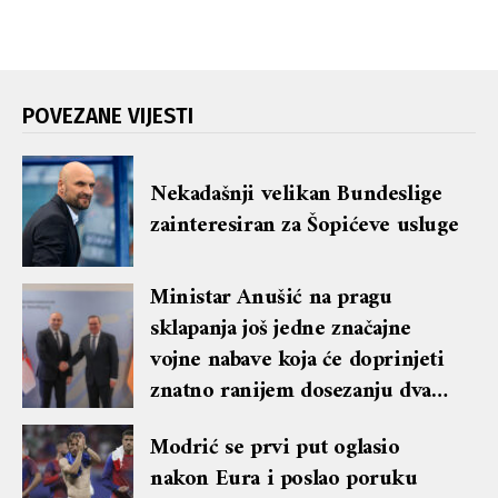
POVEZANE VIJESTI
Nekadašnji velikan Bundeslige
zainteresiran za Šopićeve usluge
Ministar Anušić na pragu
sklapanja još jedne značajne
vojne nabave koja će doprinjeti
znatno ranijem dosezanju dva
posto BDP-a izdvajanja za
Modrić se prvi put oglasio
obranu od planiranog
nakon Eura i poslao poruku