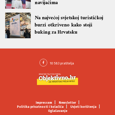
navijačima
Na najvećoj svjetskoj turističkoj
burzi otkriveno kako stoji
buking za Hrvatsku
Impressum
Newsletter
Politika privatnosti i kolačića
Uvjeti korištenja
Oglašavanje