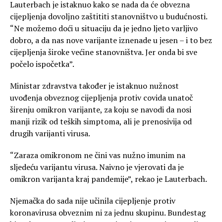
Lauterbach je istaknuo kako se nada da će obvezna
cijepljenja dovoljno zaštititi stanovništvo u budućnosti.
“Ne možemo doći u situaciju da je jedno ljeto varljivo
dobro, a da nas nove varijante iznenade u jesen – i to bez
cijepljenja široke većine stanovništva. Jer onda bi sve
počelo ispočetka”.
Ministar zdravstva također je istaknuo nužnost
uvođenja obveznog cijepljenja protiv covida unatoč
širenju omikron varijante, za koju se navodi da nosi
manji rizik od teških simptoma, ali je prenosivija od
drugih varijanti virusa.
“Zaraza omikronom ne čini vas nužno imunim na
sljedeću varijantu virusa. Naivno je vjerovati da je
omikron varijanta kraj pandemije”, rekao je Lauterbach.
Njemačka do sada nije učinila cijepljenje protiv
koronavirusa obveznim ni za jednu skupinu. Bundestag