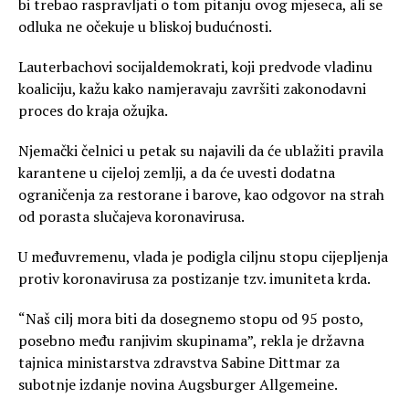
bi trebao raspravljati o tom pitanju ovog mjeseca, ali se
odluka ne očekuje u bliskoj budućnosti.
Lauterbachovi socijaldemokrati, koji predvode vladinu
koaliciju, kažu kako namjeravaju završiti zakonodavni
proces do kraja ožujka.
Njemački čelnici u petak su najavili da će ublažiti pravila
karantene u cijeloj zemlji, a da će uvesti dodatna
ograničenja za restorane i barove, kao odgovor na strah
od porasta slučajeva koronavirusa.
U međuvremenu, vlada je podigla ciljnu stopu cijepljenja
protiv koronavirusa za postizanje tzv. imuniteta krda.
“Naš cilj mora biti da dosegnemo stopu od 95 posto,
posebno među ranjivim skupinama”, rekla je državna
tajnica ministarstva zdravstva Sabine Dittmar za
subotnje izdanje novina Augsburger Allgemeine.