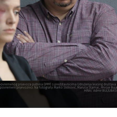
a povremenog prijevoza putnika (IPPP) s predstavnicima Udruženja leasing društava 
povremeni prijevoznici. Na fotografiji Marko Slišković, Maruša Stamać, Hrvoje Buja
HINA/ Admir BULJUBAŠI