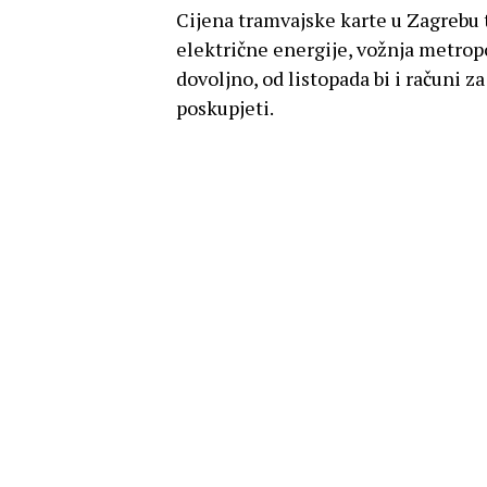
Cijena tramvajske karte u Zagrebu t
električne energije, vožnja metropo
dovoljno, od listopada bi i računi z
poskupjeti.
Kako će se poskupljenja odraziti na
razgovarao je s predsjednikom Ud
tome kako poduzetnici sve teže po
energenata.“Poduzetnicima je struj
tri puta je poskupio plin unutra za
i u daljnjem razdoblju. Očekujemo t
svojih 20.000 članova mahom mikro
u sljedećem kratkom periodu. Prvi 
i nužan sastanak. Ministre, vratite 
naše prijedloge. Ako ne dođe do to
UGP će dati adekvatan odgovor i oč
početkom desetog mjeseca”, poručio