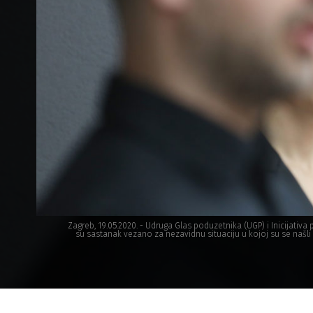
Zagreb, 19.05.2020. - Udruga Glas poduzetnika (UGP) i Inicijativ
su sastanak vezano za nezavidnu situaciju u kojoj su se našli 