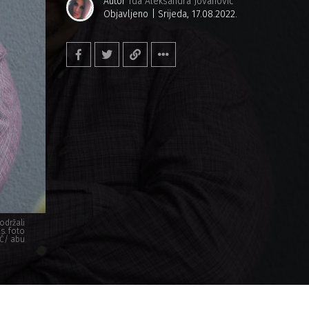
Autor
Ida Aleksandra Jovanović
Objavljeno
Srijeda, 17.08.2022.
održali
s. foto
Ć/ abu