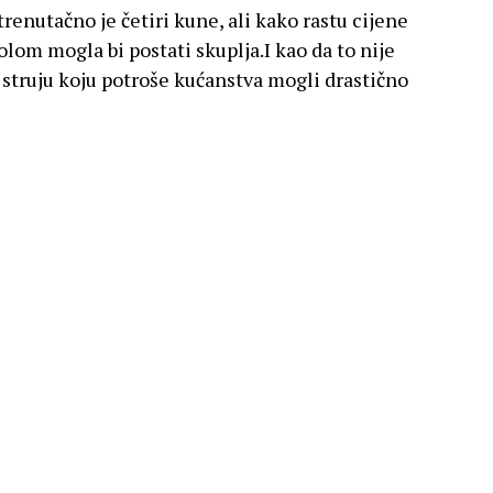
renutačno je četiri kune, ali kako rastu cijene
lom mogla bi postati skuplja.I kao da to nije
a struju koju potroše kućanstva mogli drastično
 kućanstva, ali i poduzetnike? RTL-ov reporter
ruge Glas poduzetnika Hrvojem Bujasom o
dnose enorman rast cijena
a poskupjela tri puta unutar nekoliko mjeseci,
dnjih osam mjeseci i najavljuju se poskupljenja
ešku jesen, a UGP neće stajati sa strane sa
 i malih poduzetnika. Očekujemo dva koraka
je sastanak s ministrom Filipovićem i to hitan
se s godišnjeg i sjednimo za stol. Poslušajte
g sastanka i ne nađemo adekvatna rješenja,
ekujte prosvjed poduzetnika krajem devetog i
 je Bujas.UGP je do sada imao dva prosvjeda i