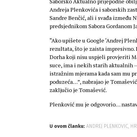
Saborsko Aktualno prijepodne obilj
Andreja Plenkovića i saborskih za
Sandre Benčić, ali i svađa između N
predsjednikom Sabora Gordanom J
“Ako upišete u Google ‘Andrej Plen
rezultata, što je zaista impresivno.
Dorha koji nisu uspjeli provjeriti
suce, ima i nekih starih aktualnih
istražnim mjerama kada sam mu pr
poduzeća…”, nabrajao je Tomašević.
zaključio je Tomašević.
Plenković mu je odgovorio… nastav
U ovom članku:
ANDREJ PLENKOVIC
,
HR