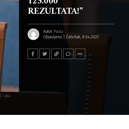
125.000
REZULTATA!”
Autor
Paula
Objavljeno
Četvrtak, 8.04.2021.
IĆ/ abu