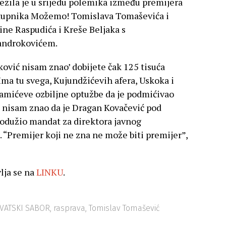
ežila je u srijedu polemika između premijera
stupnika Možemo! Tomislava Tomaševića i
ine Raspudića i Kreše Beljaka s
androkovićem.
ković nisam znao’ dobijete čak 125 tisuća
 Ima tu svega, Kujundžićevih afera, Uskoka i
 Mamićeve ozbiljne optužbe da je podmićivao
 – nisam znao da je Dragan Kovačević pod
odužio mandat za direktora javnog
 “Premijer koji ne zna ne može biti premijer”,
lja se na
LINKU
.
VATSKI SABOR
,
rasprava
,
Tomislav Tomašević