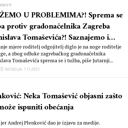
VIJESTI
ŽEMO U PROBLEMIMA?! Sprema se
ba protiv gradonačelnika Zagreba
islava Tomaševića?! Saznajemo i
o!
nje mjere roditelj odgojitelj diglo je na noge roditelje
uge, a zbog odluke zagrebačkog gradonačelnika
lava Tomaševića sprema se i tužba, piše Jutarnji...
NEDJELJA, 7.11.2021.
nković: Neka Tomašević objasni zašto
može ispuniti obećanja
jer Andrej Plenković dao je izjavu za medije.