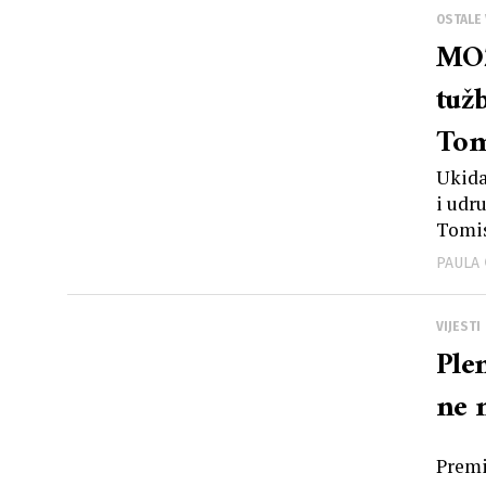
OSTALE 
MO
tuž
Tom
zašt
Ukida
i udr
Tomis
PAULA
VIJESTI
Ple
ne 
Premi