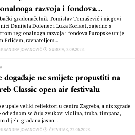
ionalnoga razvoja i fondova
pske unije najbolji je pokazatelj što
bački gradonačelnik Tomislav Tomašević i njegovi
nici Danijela Dolenec i Luka Korlaet, zajedno s
 javne ustanove mogu učiniti po
trom regionalnoga razvoja i fondova Europske unije
 Erlićem, ravnateljem...
anju uštede energije i smanjenja
LEKSANDRA JOVANOVIĆ
SUBOTA, 2.09.2023.
sije CO2
A
e događaje ne smijete propustiti na
eb Classic open air festivalu
se upale veliki reflektori u centru Zagreba, a niz zgrade
ce odjednom se čuju zvukovi violina, truba, timpana,
m dijelu građana jasno...
LEKSANDRA JOVANOVIĆ
ČETVRTAK, 22.06.2023.