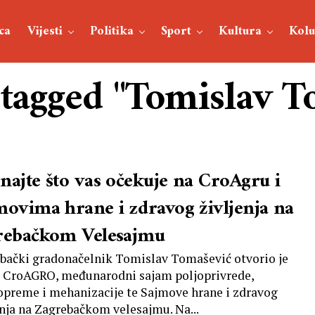
ca
Vijesti
Politika
Sport
Kultura
Kol
 tagged "Tomislav 
najte što vas očekuje na CroAgru i
movima hrane i zdravog življenja na
rebačkom Velesajmu
bački gradonačelnik Tomislav Tomašević otvorio je
 CroAGRO, međunarodni sajam poljoprivrede,
opreme i mehanizacije te Sajmove hrane i zdravog
enja na Zagrebačkom velesajmu. Na...