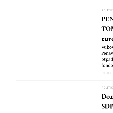
POLITIK
PEN
TOM
eur
‘Na
Vukov
Penav
otpad
fondov
PAULA
POLITIK
Dom
SDP