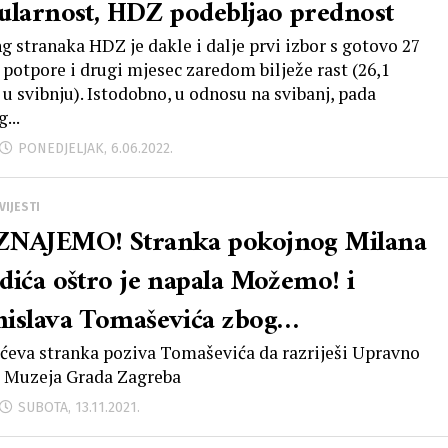
ularnost, HDZ podebljao prednost
ng stranaka HDZ je dakle i dalje prvi izbor s gotovo 27
 potpore i drugi mjesec zaredom bilježe rast (26,1
 u svibnju). Istodobno, u odnosu na svibanj, pada
g...
PONEDJELJAK, 6.06.2022.
VIJESTI
NAJEMO! Stranka pokojnog Milana
dića oštro je napala Možemo! i
islava Tomaševića zbog
ošljavanja
ćeva stranka poziva Tomaševića da razriješi Upravno
e Muzeja Grada Zagreba
SUBOTA, 13.11.2021.