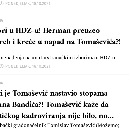
PONEDJELJAK, 18.10.2021.
MA
ori u HDZ-u! Herman preuzeo
reb i kreće u napad na Tomaševića?!
znenađenja na unutarstranačkim izborima u HDZ-u!
PONEDJELJAK, 18.10.2021.
MA
li je Tomašević nastavio stopama
ana Bandića?! Tomašević kaže da
tičkog kadroviranja nije bilo, no
odol i Vuković imaju svoju stranu
bački gradonačelnik Tomislav Tomašević (Možemo)