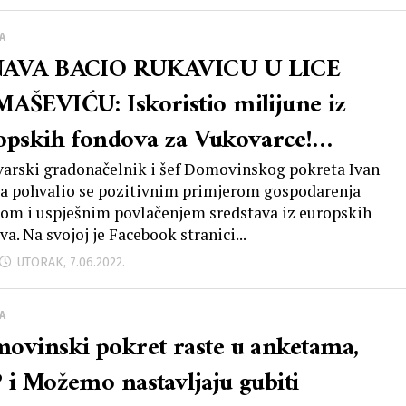
A
AVA BACIO RUKAVICU U LICE
AŠEVIĆU: Iskoristio milijune iz
opskih fondova za Vukovarce!
stavimo čuvati naš grad’
arski gradonačelnik i šef Domovinskog pokreta Ivan
a pohvalio se pozitivnim primjerom gospodarenja
om i uspješnim povlačenjem sredstava iz europskih
a. Na svojoj je Facebook stranici...
UTORAK, 7.06.2022.
A
ovinski pokret raste u anketama,
 i Možemo nastavljaju gubiti