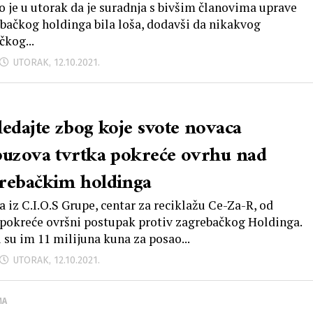
io je u utorak da je suradnja s bivšim članovima uprave
če
bačkog holdinga bila loša, dodavši da nikakvog
čkog...
UTORAK, 12.10.2021.
ledajte zbog koje svote novaca
puzova tvrtka pokreće ovrhu nad
rebačkim holdinga
a iz C.I.O.S Grupe, centar za reciklažu Ce-Za-R, od
 pokreće ovršni postupak protiv zagrebačkog Holdinga.
 su im 11 milijuna kuna za posao...
UTORAK, 12.10.2021.
MA