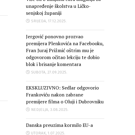
unapređenje školstva u Ličko-
senjskoj županiji
SRIJEDA, 17.12.2025.
Jergović ponovno prozvao
premijera Plenkovića na Facebooku,
Fran Juraj Prižmić oštrim mu je
odgovorom očitao lekciju te dobio
blok i brisanje komentara
SUBOTA, 27.09.2025.
EKSKLUZIVNO: Sedlar odgovorio
Frankoviću nakon zabrane
premijere filma o Oluji i Dubrovniku
NEDJELJA, 3.08.2025.
Danska preuzima kormilo EU-a
UTORAK, 1.07.2025.