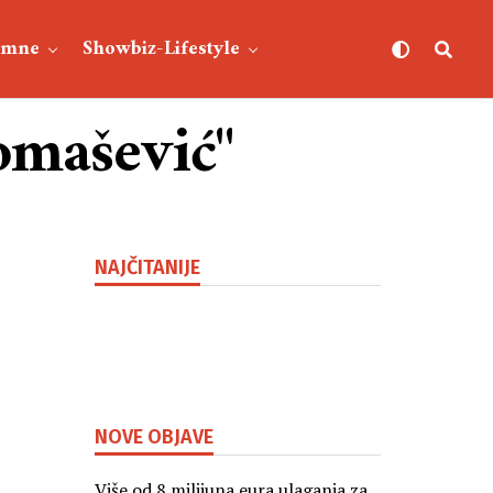
umne
Showbiz-Lifestyle
Tomašević"
NAJČITANIJE
NOVE OBJAVE
Više od 8 milijuna eura ulaganja za