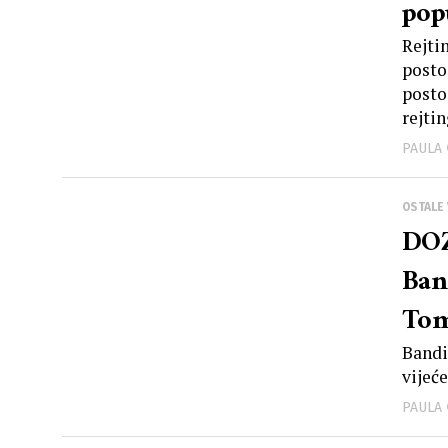
pop
Rejti
posto
posto
rejtin
PAULA
OSTALE 
DOZ
Ban
Tom
zap
Bandi
vijeć
PAULA