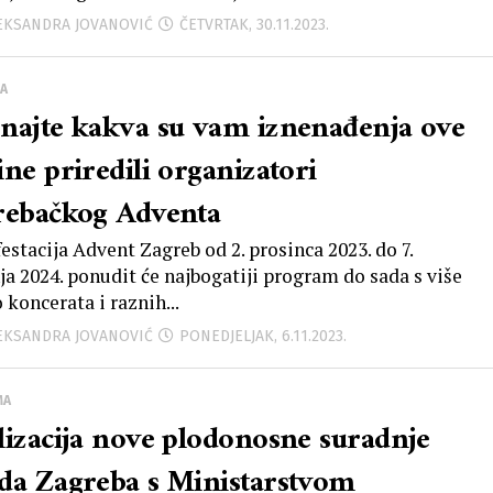
LEKSANDRA JOVANOVIĆ
ČETVRTAK, 30.11.2023.
A
najte kakva su vam iznenađenja ove
ine priredili organizatori
rebačkog Adventa
estacija Advent Zagreb od 2. prosinca 2023. do 7.
nja 2024. ponudit će najbogatiji program do sada s više
 koncerata i raznih...
LEKSANDRA JOVANOVIĆ
PONEDJELJAK, 6.11.2023.
MA
lizacija nove plodonosne suradnje
da Zagreba s Ministarstvom