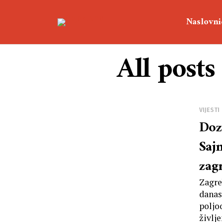
Naslovni
All posts
VIJESTI
Doz
Saj
zag
Zagre
danas
poljo
življ