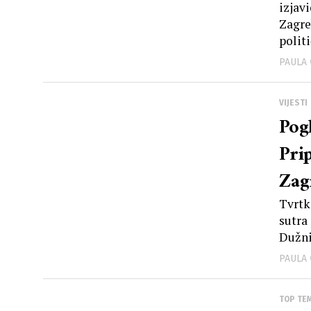
izjav
pri
Zagre
politi
PAULA
VIJESTI
Pog
Pri
Zag
Tvrtk
sutra
Dužni
PAULA
TOP TE