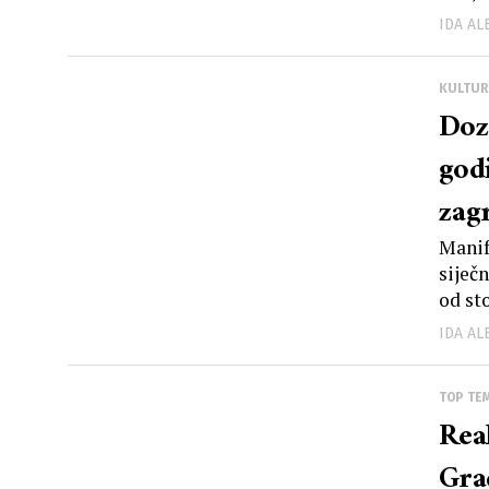
IDA A
KULTUR
Doz
god
zag
Manif
siječ
od sto
IDA A
TOP TE
Rea
Gra