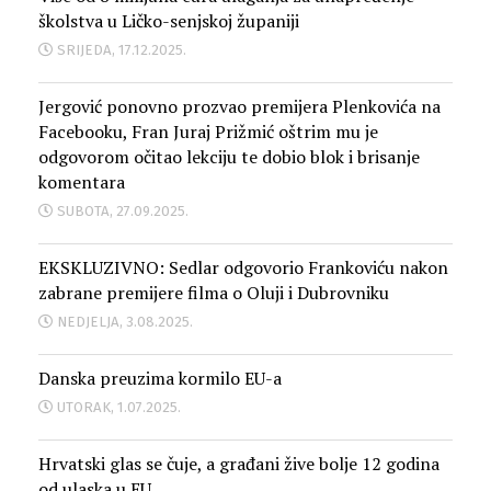
školstva u Ličko-senjskoj županiji
SRIJEDA, 17.12.2025.
Jergović ponovno prozvao premijera Plenkovića na
Facebooku, Fran Juraj Prižmić oštrim mu je
odgovorom očitao lekciju te dobio blok i brisanje
komentara
SUBOTA, 27.09.2025.
EKSKLUZIVNO: Sedlar odgovorio Frankoviću nakon
zabrane premijere filma o Oluji i Dubrovniku
NEDJELJA, 3.08.2025.
Danska preuzima kormilo EU-a
UTORAK, 1.07.2025.
Hrvatski glas se čuje, a građani žive bolje 12 godina
od ulaska u EU