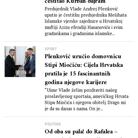
čestitao Kurban-bajram
Predsjednik Vlade Andrej Plenković
uputio je čestitku predsjedniku Mešihata
Islamske vjerske zajednice u Hrvatskoj
muftiji Azizu efendiji Hasanoviću i svim
građankama i građanima islamske...
SPORT
Plenković uručio domovnicu
Stipi Miočiću: Cijela Hrvatska
pratila je 15 fascinantnih
godina njegove karijere
“Uime Vlade želim pozdraviti našeg
proslavljenog sportaša, američkog Hrvata
Stipu Miočića i njegovu obitelj. Drago mi
je da su danas s nama. On je...
POLITIKA
Od oba su pala! do Rafalea –