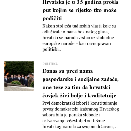
Hrvatska je u 35 godina prošla
put kojim se rijetko tko može
podičiti
Nakon stoljeća tuđinskih vlasti koje su
odlučivale o nama bez našeg glasa,
hrvatski se narod svrstao uz slobodne
europske narode – kao ravnopravan
politički...
POLITIKA
Danas su pred nama
gospodarske i socijalne zadaće,
one teže za tim da hrvatski
čovjek živi bolje i kvalitetnije
Prvi demokratski izbori i konstituiranje
prvog demokratski izabranog Hrvatskog
sabora bila je poruka slobode i
ostvarivanje višestoljetne težnje
hrvatskog naroda za svojom državom,