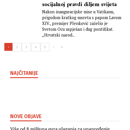
socijalnoj pravdi diljem svijeta
Nakon inauguracijske mise u Vatikanu,
prigodom kratkog susreta s papom Lavom
XIV., premijer Plenković zaželio je
Svetom Ocu uspješan i dug pontifikat.
„Hrvatski narod...
‹
›
»
2
3
4
5
NAJČITANIJE
NOVE OBJAVE
Više od 8 milijuna eura ulaganja za unapređenje