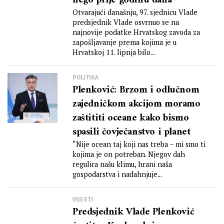
nego prije godinu dana
Otvarajući današnju, 97. sjednicu Vlade
predsjednik Vlade osvrnuo se na
najnovije podatke Hrvatskog zavoda za
zapošljavanje prema kojima je u
Hrvatskoj 11. lipnja bilo...
POLITIKA
Plenković: Brzom i odlučnom
zajedničkom akcijom moramo
zaštititi oceane kako bismo
spasili čovječanstvo i planet
“Nije ocean taj koji nas treba – mi smo ti
kojima je on potreban. Njegov dah
regulira našu klimu, hrani naša
gospodarstva i nadahnjuje...
VIJESTI
Predsjednik Vlade Plenković