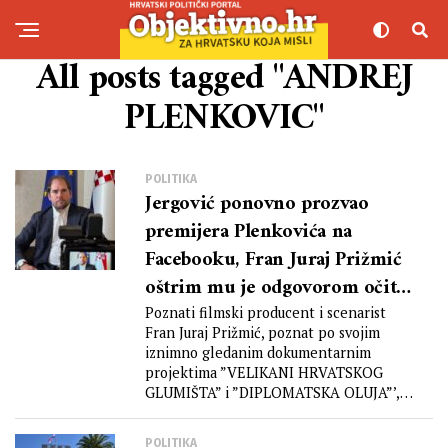
All posts tagged "ANDREJ
PLENKOVIC"
POLITIKA
Jergović ponovno prozvao
premijera Plenkovića na
Facebooku, Fran Juraj Prižmić
oštrim mu je odgovorom očitao
lekciju te dobio blok i brisanje
Poznati filmski producent i scenarist
Fran Juraj Prižmić, poznat po svojim
komentara
iznimno gledanim dokumentarnim
projektima ”VELIKANI HRVATSKOG
GLUMIŠTA” i ”DIPLOMATSKA OLUJA”’,
osvrnuo se jutros...
POLITIKA