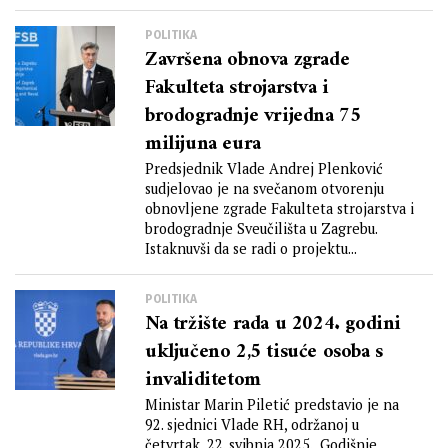
poručio...
POLITIKA
Završena obnova zgrade
Fakulteta strojarstva i
brodogradnje vrijedna 75
milijuna eura
Predsjednik Vlade Andrej Plenković
sudjelovao je na svečanom otvorenju
obnovljene zgrade Fakulteta strojarstva i
brodogradnje Sveučilišta u Zagrebu.
Istaknuvši da se radi o projektu...
POLITIKA
Na tržište rada u 2024. godini
uključeno 2,5 tisuće osoba s
invaliditetom
Ministar Marin Piletić predstavio je na
92. sjednici Vlade RH, održanoj u
četvrtak, 22. svibnja 2025., Godišnje