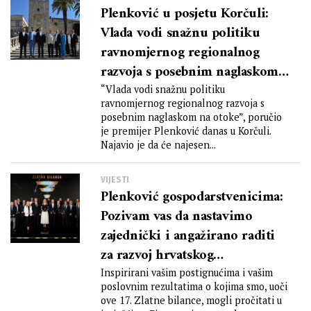
Plenković u posjetu Korčuli:
Vlada vodi snažnu politiku
ravnomjernog regionalnog
razvoja s posebnim naglaskom
na otoke
“Vlada vodi snažnu politiku
ravnomjernog regionalnog razvoja s
posebnim naglaskom na otoke”, poručio
je premijer Plenković danas u Korčuli.
Najavio je da će najesen...
VIJESTI
Plenković gospodarstvenicima:
Pozivam vas da nastavimo
zajednički i angažirano raditi
za razvoj hrvatskog
gospodarstva
Inspirirani vašim postignućima i vašim
poslovnim rezultatima o kojima smo, uoči
ove 17. Zlatne bilance, mogli pročitati u