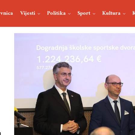
vnica
Vijesti
Politika
Sport
Kultura
u