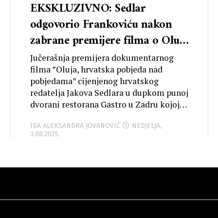
EKSKLUZIVNO: Sedlar
odgovorio Frankoviću nakon
zabrane premijere filma o Oluji
i Dubrovniku
Jučerašnja premijera dokumentarnog
filma ”Oluja, hrvatska pobjeda nad
pobjedama” cijenjenog hrvatskog
redatelja Jakova Sedlara u dupkom punoj
dvorani restorana Gastro u Zadru kojoj
je...
IDA ALEKSANDRA JOVANOVIĆ
NEDJELJA,
3.08.2025.