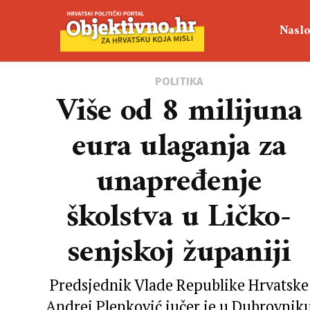
Naslo
POLITIKA
Više od 8 milijuna
eura ulaganja za
unapređenje
školstva u Ličko-
senjskoj županiji
Predsjednik Vlade Republike Hrvatske
Andrej Plenković jučer je u Dubrovnik