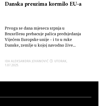
Danska preuzima kormilo EU-a
Prvoga se dana mjeseca srpnja u
Bruxellesu prebacuje palica predsjedanja
Vijećem Europske unije – i to u ruke
Danske, zemlje u kojoj navodno žive...
IDA ALEKSANDRA JOVANOVIĆ
UTORAK,
1.07.2025.