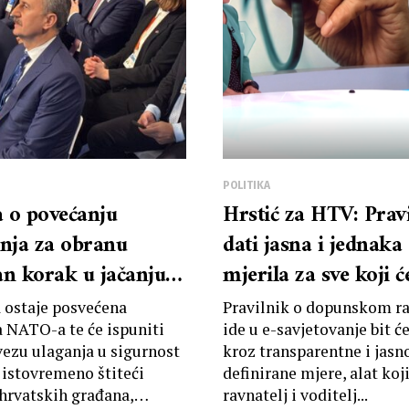
POLITIKA
 o povećanju
Hrstić za HTV: Pravi
anja za obranu
dati jasna i jednaka
an korak u jačanju
mjerila za sve koji ć
osti i obrambene
tražiti suglasnost za
 ostaje posvećena
Pravilnik o dopunskom ra
nosti EU-a i NATO-
dopunski rad
a NATO-a te će ispuniti
ide u e-savjetovanje bit ć
vezu ulaganja u sigurnost
kroz transparentne i jasn
, istovremeno štiteći
definirane mjere, alat koji
 hrvatskih građana,
ravnatelj i voditelj...