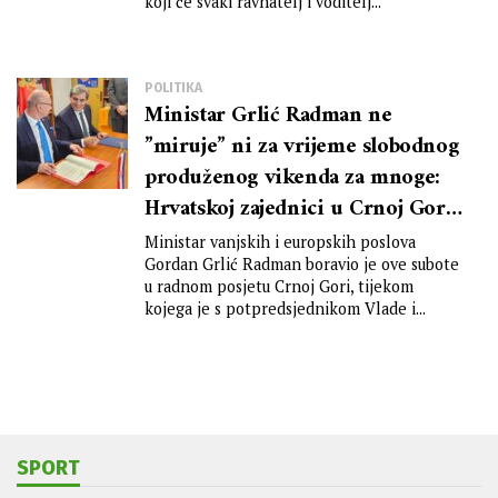
koji će svaki ravnatelj i voditelj...
POLITIKA
Ministar Grlić Radman ne
”miruje” ni za vrijeme slobodnog
produženog vikenda za mnoge:
Hrvatskoj zajednici u Crnoj Gori
omogućio vraćanje vrijedne
Ministar vanjskih i europskih poslova
nekretnine, a dogovoren je i
Gordan Grlić Radman boravio je ove subote
u radnom posjetu Crnoj Gori, tijekom
intenzivan nastavak rješavanja
kojega je s potpredsjednikom Vlade i...
preostalih otvorenih pitanja
SPORT