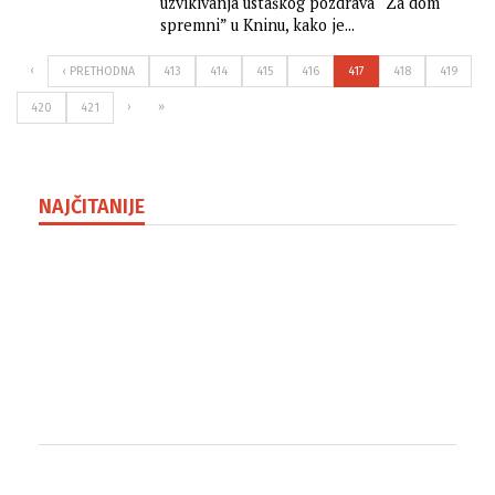
uzvikivanja ustaškog pozdrava “Za dom
spremni” u Kninu, kako je...
‹
‹ PRETHODNA
413
414
415
416
417
418
419
›
»
420
421
NAJČITANIJE