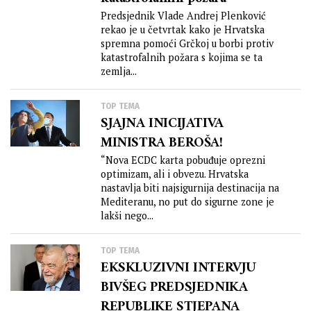
Predsjednik Vlade Andrej Plenković
rekao je u četvrtak kako je Hrvatska
spremna pomoći Grčkoj u borbi protiv
katastrofalnih požara s kojima se ta
zemlja...
TOP TEMA
SJAJNA INICIJATIVA
MINISTRA BEROŠA!
“Nova ECDC karta pobuđuje oprezni
optimizam, ali i obvezu. Hrvatska
nastavlja biti najsigurnija destinacija na
Mediteranu, no put do sigurne zone je
lakši nego...
TOP TEMA
EKSKLUZIVNI INTERVJU
BIVŠEG PREDSJEDNIKA
REPUBLIKE STJEPANA