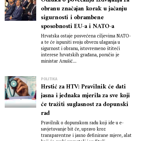
Odluka o povećanju izdvajanja za
obranu značajan korak u jačanju
sigurnosti i obrambene
sposobnosti EU-a i NATO-a
Hrvatska ostaje posvećena ciljevima NATO-
a te će ispuniti svoju obvezu ulaganja u
sigurnost i obranu, istovremeno štiteći
interese hrvatskih građana, poručio je
ministar Anušić....
POLITIKA
Hrstić za HTV: Pravilnik će dati
jasna i jednaka mjerila za sve koji
će tražiti suglasnost za dopunski
rad
Pravilnik o dopunskom radu koji ide u e-
savjetovanje bit će, upravo kroz
transparentne i jasno definirane mjere, alat