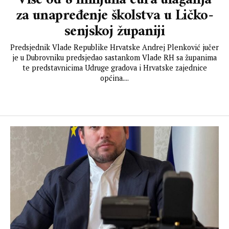
Više od 8 milijuna eura ulaganja
za unapređenje školstva u Ličko-
senjskoj županiji
Predsjednik Vlade Republike Hrvatske Andrej Plenković jučer
je u Dubrovniku predsjedao sastankom Vlade RH sa županima
te predstavnicima Udruge gradova i Hrvatske zajednice
općina....