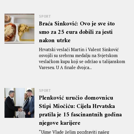
SPORT
Braća Sinković: Ovo je sve što
smo za 25 eura dobili za jesti
nakon utrke
Hrvatski veslači Martin i Valent Sinković
osvojili su srebrnu medalju na Svjetskom
veslačkom kupu koji se održao u talijanskom
Vareseu. U A finale dvojca...
SPORT
Plenković uručio domovnicu
Stipi Miočiću: Cijela Hrvatska
pratila je 15 fascinantnih godina
njegove karijere
“Uime Vlade želim pozdraviti našeg