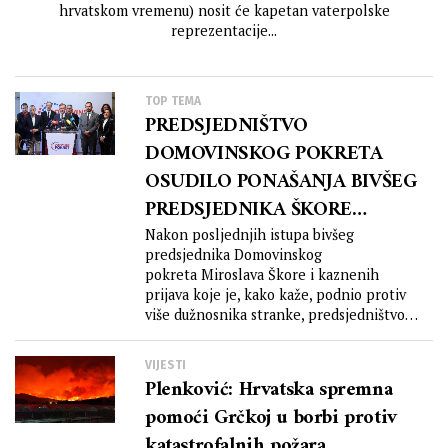
hrvatskom vremenu) nosit će kapetan vaterpolske
reprezentacije...
TOP TEMA
PREDSJEDNIŠTVO
DOMOVINSKOG POKRETA
OSUDILO PONAŠANJA BIVŠEG
PREDSJEDNIKA ŠKORE
NAKON ŠTO JE PODNIO
Nakon posljednjih istupa bivšeg
predsjednika Domovinskog
KAZNENE PRIJAVE PROTIV
pokreta Miroslava Škore i kaznenih
STRANAČKIH KOLEGA?!
prijava koje je, kako kaže, podnio protiv
više dužnosnika stranke, predsjedništvo
DP-a izvijestilo je u...
VIJESTI
Plenković: Hrvatska spremna
pomoći Grčkoj u borbi protiv
katastrofalnih požara