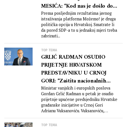
MESIĆA: “Kod nas je došlo do
nenamjerne zablude da su ‘Za
Prema posljednjim rezultatima javnog
istraživanja platforma Možemo! je druga
dom spremni’ koristili HOS-
politička opcija u Hrvatskoj. Smatrate li
ovci koji su branili Hrvatsku –
da pored SDP-a to u jednakoj mjeri treba
što nije istina! U nikakvim
zabrinuti...
bitkama nikakav HOS nije
TOP TEMA
sudjelovao!”
GRLIĆ RADMAN OSUDIO
PRIJETNJE HRVATSKOM
PREDSTAVNIKU U CRNOJ
GORI: “Zaštita nacionalnih
manjina okosnica je
Ministar vanjskih i europskih poslova
Gordan Grlić Radman u petak je osudio
bilateralnih odnosa”
prijetnje upućene predsjedniku Hrvatske
građanske inicijative u Crnoj Gori
Adrianu Vuksanoviću. Vuksanoviću,
čelniku...
TOP TEMA