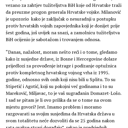
vezano za zahtjev tužiteljstva BiH koje od Hrvatske traži
da preuzme progon generala Hrvatske vojske. Milanović
je upozorio kako je zaključak o nesuradnji u postupku
protiv hrvatskih vojnih zapovjednika koji je donijet prije
šest godina, još uvijek na snazi, a zamolnicu tužiteljstva
BiH ocijenio je sabotažom i trovanjem odnosa.
“Danas, nažalost, moram nešto reći i o tome, gledamo
kako iz susjedne države, iz Bosne i Hercegovine dolaze
prijedlozi za provođenje istrage i podizanje optužnica
protiv kompletnog hrvatskog vojnog vrha iz 1995.
godine, odnosno svih onih koji nisu bili u Splitu. To su
Stipetić i Agotić, koji su pokojni već godinama i to su
Mareković, Miljavac, to je vaš sugrađanin Domazet-Lošo.
I sad se pitam je li ovo prilika da se o tome na ovom
mjestu govori? Jest. Imamo problem i moramo
razgovarati sa svojim susjedima da Hrvatska država u
svom totalitetu neće dozvoliti da se 25 godina nakon
rata ovakve stvari događaju”, rekao je predsjednik