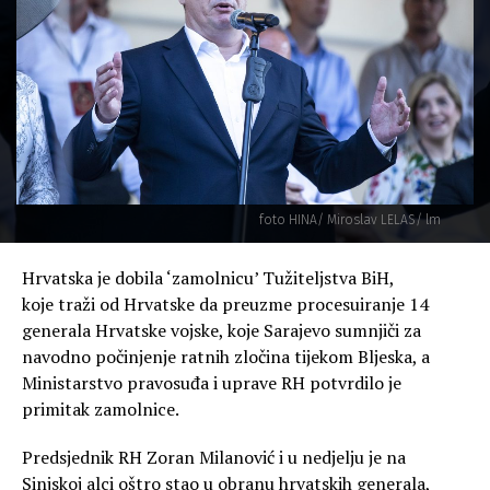
foto HINA/ Miroslav LELAS/ lm
Hrvatska je dobila ‘zamolnicu’ Tužiteljstva BiH,
koje traži od Hrvatske da preuzme procesuiranje 14
generala Hrvatske vojske, koje Sarajevo sumnjiči za
navodno počinjenje ratnih zločina tijekom Bljeska, a
Ministarstvo pravosuđa i uprave RH potvrdilo je
primitak zamolnice.
Predsjednik RH Zoran Milanović i u nedjelju je na
Sinjskoj alci oštro stao u obranu hrvatskih generala,