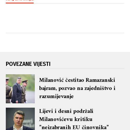
POVEZANE VIJESTI
Milanović čestitao Ramazanski
bajram, pozvao na zajedništvo i
razumijevanje
Lijevi i desni podržali
Milanovićevu kritiku
”neizabranih EU činovnika”