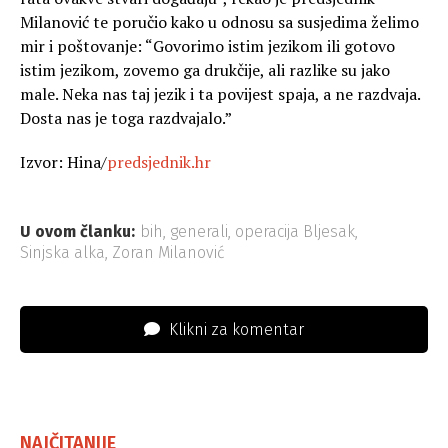
Milanović te poručio kako u odnosu sa susjedima želimo
mir i poštovanje: “Govorimo istim jezikom ili gotovo
istim jezikom, zovemo ga drukčije, ali razlike su jako
male. Neka nas taj jezik i ta povijest spaja, a ne razdvaja.
Dosta nas je toga razdvajalo.”
Izvor: Hina/
predsjednik.hr
U ovom članku:
bih
,
generali
,
operacija Bljesak
,
Sinjska alka
,
Zoran Milanović
Klikni za komentar
NAJČITANIJE