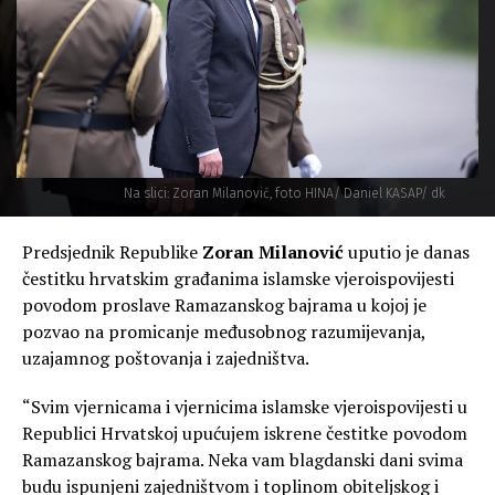
Na slici: Zoran Milanović, foto HINA/ Daniel KASAP/ dk
Predsjednik Republike
Zoran Milanović
uputio je danas
čestitku hrvatskim građanima islamske vjeroispovijesti
povodom proslave Ramazanskog bajrama u kojoj je
pozvao na promicanje međusobnog razumijevanja,
uzajamnog poštovanja i zajedništva.
“Svim vjernicama i vjernicima islamske vjeroispovijesti u
Republici Hrvatskoj upućujem iskrene čestitke povodom
Ramazanskog bajrama. Neka vam blagdanski dani svima
budu ispunjeni zajedništvom i toplinom obiteljskog i