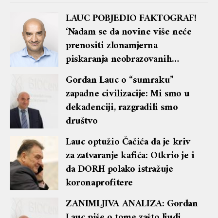
LAUC POBJEDIO FAKTOGRAF!
‘Nadam se da novine više neće
prenositi zlonamjerna
piskaranja neobrazovanih
mrzitelja svega hrvatskog’
Gordan Lauc o “sumraku”
zapadne civilizacije: Mi smo u
dekadenciji, razgradili smo
društvo
Lauc optužio Čačića da je kriv
za zatvaranje kafića: Otkrio je i
da DORH polako istražuje
koronaprofitere
ZANIMLJIVA ANALIZA: Gordan
Lauc piše o tome zašto ljudi