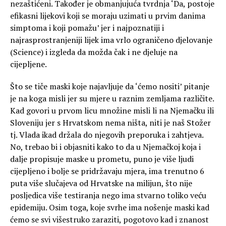
nezaštićeni. Također je obmanjujuća tvrdnja ‘Da, postoje
efikasni lijekovi koji se moraju uzimati u prvim danima
simptoma i koji pomažu’ jer i najpoznatiji i
najrasprostranjeniji lijek ima vrlo ograničeno djelovanje
(Science) i izgleda da možda čak i ne djeluje na
cijepljene.
Što se tiče maski koje najavljuje da ‘ćemo nositi’ pitanje
je na koga misli jer su mjere u raznim zemljama različite.
Kad govori u prvom licu množine misli li na Njemačku ili
Sloveniju jer s Hrvatskom nema ništa, niti je naš Stožer
tj. Vlada ikad držala do njegovih preporuka i zahtjeva.
No, trebao bi i objasniti kako to da u Njemačkoj koja i
dalje propisuje maske u prometu, puno je više ljudi
cijepljeno i bolje se pridržavaju mjera, ima trenutno 6
puta više slučajeva od Hrvatske na milijun, što nije
posljedica više testiranja nego ima stvarno toliko veću
epidemiju. Osim toga, koje svrhe ima nošenje maski kad
ćemo se svi višestruko zaraziti, pogotovo kad i znanost