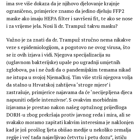
ima sve više dokaza da je njihovo djelovanje krajnje
ograničeno, primjerice znamo da jedino djeluju FFP2
maske ako imaju HEPA filter i savršeni fit, te ako se nose
i za vrijeme jela. Nosi li dr. Trampuž takvu masku?
Važno je za znati da dr. Trampuž stručno nema nikakve
veze s epidemiologijom, a pogotovo ne ovog virusa, što
se iz ovih izjava i vidi. Njegova specijalizacija su
(uglavnom bakterijske) upale po ugradnji umjetnih
zglobova, pa i ne čudi da o pandemijskim temama nikad
ne istupa u svojoj Njemačkoj. Tim više strši njegova volja
da stalno u Hrvatskoj zahtijeva ‘stroge mjere’ i
zastrašuje, primjerice najavama da će ‘necijepljena djeca
napuniti odjele intenzivne’. S ovakvim morbidnim
izjavama je prestao nakon našeg optužnog prijedloga
DORH-u zbog prekršaja protiv javnog reda i mira, ali se
svakako moramo zapitati kakvim interesima je naklonjen
kad je još prošlog ljeta obišao medije u nekoliko zemalja
regije i već tada najavljivao četvrtu i petu dozu”, ističu