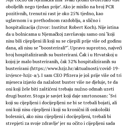
oboljelih nego tjedan prije’. Ako je mislio na broj PCR
pozitivnih, trenutni rast je oko 25% tjedno, kao
uglavnom i u prethodnom razdoblju, a slično i
hospitalizacija (Izvor: Institut Robert Koch). Nije istina
da u bolnicama u Njemačkoj završavaju samo oni ‘koji
nisu bili cijepljeni ili koji su se cijepili prije više od godinu
dana, ali nisu se “boosterirali”‘. Upravo suprotno, najveći
broj hospitaliziranih su busterirani. Čak i u Hrvatskoj u
kojoj je malo busteriranih, čak 32% hospitaliziranih su
busterirani (https://www.hzjz.hr/aktualnosti/covid-19-
izvjesce-hzjz-a/). I sam CEO Pfizera je još prije više od tri
mjeseca izjavio da nažalost buster više ne djeluje, te da
oni koji žele biti zaštićeni trebaju nužno odmah uzeti
drugi buster. Stoga je savjet koji daje smrtonosan: ‘Svi
koji su cijepljeni i docijepljeni ne bi se trebali bojati, ali
oni koji nisu cijepljeni i koji su kronični ili onkološki
bolesnici, ako nisu cijepljeni i docijepljeni, trebali bi
strepjeti za svoje zdravlje’ jer su očito i cijepljeni sada