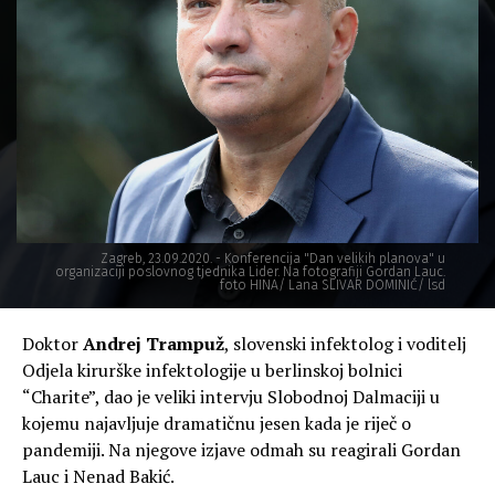
Zagreb, 23.09.2020. - Konferencija "Dan velikih planova" u
organizaciji poslovnog tjednika Lider. Na fotografiji Gordan Lauc.
foto HINA/ Lana SLIVAR DOMINIĆ/ lsd
Doktor
Andrej Trampuž
, slovenski infektolog i voditelj
Odjela kirurške infektologije u berlinskoj bolnici
“Charite”, dao je veliki intervju Slobodnoj Dalmaciji u
kojemu najavljuje dramatičnu jesen kada je riječ o
pandemiji. Na njegove izjave odmah su reagirali Gordan
Lauc i Nenad Bakić.