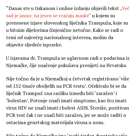
“Danas ste u tiskanom i online izdanju objavili tekst
„Već
sad je jasno: na jesen se vraćaju maske“
u kojem su
prenesene izjave slovenskog liječnika Trampuža, koje su
u bitnim dijelovima činjenično netočne. Kako se radi o
temi od najvećeg nacionalnog interesa, molim da
objavite sljedeće ispravke.
U izjavama dr. Trampuža se uglavnom radi o podacima iz
Njemačke, čije značenje pokušava prenijeti na Hrvatsku
Nije točno da je u Njemačkoj u četvrtak registrirano ‘više
od 132 tisuće oboljelih na PCR testu’. Očekivalo bi se da
liječnik Trampuž zna razliku između biti ‘zaražen’ i
‘bolestan’. Potonje znači imati simptome, kao što imati
virus HIV ne znači imati i bolest AIDS. Štoviše, pozitivan
PCR test čak i ne znači biti zaražen, jer se može raditi o
ostacima genetskog materijala virusa u nosu.
Nije točno da Njemačka ima ‘svaki tjedan dvostruko više