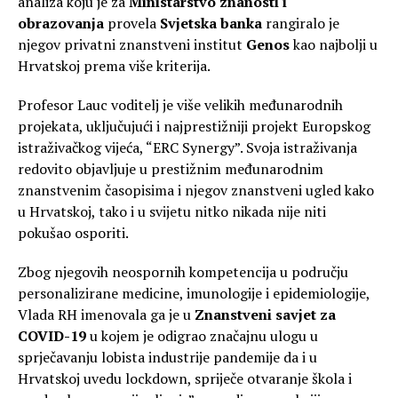
analiza koju je za
Ministarstvo znanosti i
obrazovanja
provela
Svjetska banka
rangiralo je
njegov privatni znanstveni institut
Genos
kao najbolji u
Hrvatskoj prema više kriterija.
Profesor Lauc voditelj je više velikih međunarodnih
projekata, uključujući i najprestižniji projekt Europskog
istraživačkog vijeća, “ERC Synergy”. Svoja istraživanja
redovito objavljuje u prestižnim međunarodnim
znanstvenim časopisima i njegov znanstveni ugled kako
u Hrvatskoj, tako i u svijetu nitko nikada nije niti
pokušao osporiti.
Zbog njegovih neospornih kompetencija u području
personalizirane medicine, imunologije i epidemiologije,
Vlada RH imenovala ga je u
Znanstveni savjet za
COVID-19
u kojem je odigrao značajnu ulogu u
sprječavanju lobista industrije pandemije da i u
Hrvatskoj uvedu lockdown, spriječe otvaranje škola i