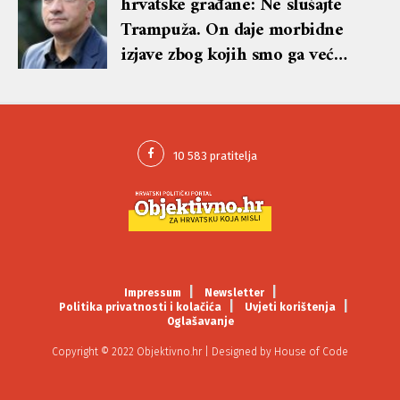
hrvatske građane: Ne slušajte
Trampuža. On daje morbidne
izjave zbog kojih smo ga već
tužili
Impressum
Newsletter
Politika privatnosti i kolačića
Uvjeti korištenja
Oglašavanje
Copyright © 2022 Objektivno.hr | Designed by
House of Code