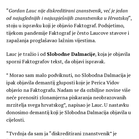
“
Gordan Lauc nije diskreditirani znanstvenik, već je jedan
od najuglednijih i najuspješnijih znanstvenika u Hrvatskoj
“,
stoju u ispravku koji je objavio Faktograf. Podsjetimo,
tijekom pandemije Faktograf je često Laucove stavove i
zapažanja proglašavao lažnim vijestima.
Lauc je tražio i od
Slobodne Dalmacije
, koja je objavila
sporni Faktografov tekst, da objavi ispravak.
” Morao sam malo podviknuti, no Slobodna Dalmacija je
ipak objavila demantij gluposti koje je Perica Vidov
objavio na Faktografu. Nadam se da ozbiljne novine više
neće prenositi zlonamjerna piskaranja neobrazovanih
mrzitelja svega hrvatskog”, napisao je Lauc. U nastavku
donosimo demantij koji je Slobodna Dalmacija objavila u
cijelosti.
“Tvrdnja da sam ja “diskreditirani znanstvenik” je