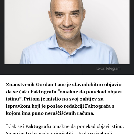
Izvor: Telegram
Znanstvenik Gordan Lauc je slavodobitno objavio
da se čak i Faktografu “omakne da ponekad objavi
istinu”. Pritom je mislio na svoj zahtjev za
ispravkom koji je poslao redakciji Faktografa s
kojom ima puno neraščišćenih računa.
“Čak se i
Faktografu
omakne da ponekad objavi istinu.
Samo im treba malo priprijetiti… Je da su izabrali