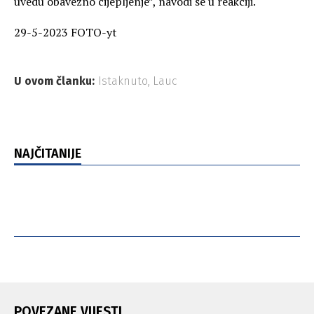
uvedu obavezno cijepljenje”, navodi se u reakciji.
29-5-2023 FOTO-yt
U ovom članku:
Istaknuto
,
Lauc
NAJČITANIJE
POVEZANE VIJESTI