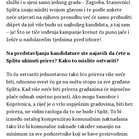
službi i u sjeni samo jednog grada – Zagreba. Stanovnici
Splita znaju misliti svojom glavom i te podle ankete
neće utjecati na njihovu prosudbu već će samo probuditi
dišpet da još više budu uz najboljeg kandidata, a taj sam
– ja! Što se tiče vođenja kampanje krenut ću puno jače i
žešće u nadolazećim tjednima pred izbore!
Na predstavljanju kandidature ste najavili da ćete u
Splitu ukinuti prirez? Kako to mislite ostvariti?
To ću ostvariti jednostavno tako što prireza više neće
biti, odnosno svest ću ga na nultu stopu za sve građane
Splita. Kad više neće biti prireza građanima će mjesečne
plaće odmah osjetno porasti. Ako mogu Samobor i
Koprivnica, a riječ je o vrlo uspješnim gradovima, biti bez
prireza, ne vidim razloga da to ne bude i Split. To bi
između ostalog kompenzirao komunalnim naknadama
tako što bi komunalne naknade također smanjio na
minimum za sve poduzetnike koji se bave proizvodnim