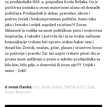
za predsjednika HSS-a, gospodina Krešu Beljaka. On je
pozitivna iznimka u ovom masovnom užasu od domaćih
političara. Predsjednik je dobar, pravedan, iskren i
pošten čovjek i beskompromisan političar. Samo tako
jako i žestoko i uvijek naprijed za istinu!!! Zoran
Milanović je vodilja na mom političkom putu i svojevrsna
inspiracija, a također i potvrda da i ja sa svojim načinom
komunikacije trebam biti upravo ovakav kakav sam i
dosad bio. Žestok, snažan, grlat, glasan i strastven borac
za poštenje i pravdu! Zar me uopće trebate pitati tko je
prema mom mišljenju u pravu u sukobu predsjednika sa
bilo kim, bilo gdje, u domovini ili izvan nje??? Uvijek i
samo – Zoki!
U ovom članku:
hss
,
krešo beljak
,
SINIŠA VUCO
,
Split
,
Zoran Milanović