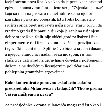
izvještačenu novu Rivu koja kao da je preslika iz neke od
epizoda znanstveno fantastične serije ”Zvjezdane staze”
koju su nam na prevaru nametnuli te se na njenoj
izgradnji i privatno obogatili. Istu treba kompletno
srušiti i onda opet napraviti našu novu “staru” Rivu i da
vratimo gradu iščupanu dušu koja je ranjena rušenjem
dobre stare Rive. Split nije obični grad za ikakve i ičije
eksperimente niti firma kojom neki žele upravljati kao
trgovačkim centrima. Split je živo biće sa srcem i dušom,
a njegovi stanovnici nadam se sa mozgom, i u tom
slučaju će dati grad na upravljanje čovjeku s poštenjem i
dušom, a ne dvoličnim licemjernim političarima i
pohlepnim gramzivim trgovcima!
Kako komentirate ponovnu eskalaciju sukoba
predsjednika Milanovića i vladajućih? Tko je prema
Vašem mišljenju u pravu?
Za predsjednika Zorana Milanovića mogu reći isto kao i