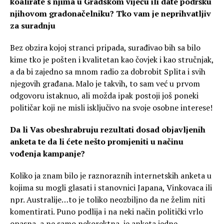
koalirate s njima u Gradskom vijeću ili date podršku
njihovom gradonačelniku? Tko vam je neprihvatljiv
za suradnju
Bez obzira kojoj stranci pripada, surađivao bih sa bilo
kime tko je pošten i kvalitetan kao čovjek i kao stručnjak,
a da bi zajedno sa mnom radio za dobrobit Splita i svih
njegovih građana. Malo je takvih, to sam već u prvom
odgovoru istaknuo, ali možda ipak postoji još poneki
političar koji ne misli isključivo na svoje osobne interese!
Da li Vas obeshrabruju rezultati dosad objavljenih
anketa te da li ćete nešto promjeniti u načinu
vođenja kampanje?
Koliko ja znam bilo je raznoraznih internetskih anketa u
kojima su mogli glasati i stanovnici Japana, Vinkovaca ili
npr. Australije…to je toliko neozbiljno da ne želim niti
komentirati. Puno podlija i na neki način politički vrlo
opasna, a ne samo nekorektna, je anketa jedne