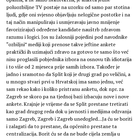
poluozbiljne TV postaje na uzorku od samo par stotina
ljudi, gdje oni svjesno objavljuju nelogične postotke i na
taj način manipuliraju i usmjeravaju javno mnijenje
favorizirajući određene kandidate nauštrb zdravom
razumu i logici. Jos su žalosniji pojedini pod navodnike
“ozbiljni” mediji koji prenose takve jeftine ankete
praktički ih uzimajući zdravo za gotovo te samo što već
nisu proglasili pobjednika izbora na osnovu tih idiotarija
i to više od 2 mjeseca prije samih izbora. Također je
jadno i sramotno da Split koji je drugi grad po veličini, a
u mnogo stvari prvi u Hrvatskoj ima samo jednu, već
sam rekao kako i koliko pristranu anketu, dok npr. za
Zagreb se skoro pa na tjednoj bazi izbacuju nove i nove
ankete. Krajnje je vrijeme da se Split prestane tretirati
kao grad drugog reda dok u javnosti i medijima odzvanja
samo Zagreb, Zagreb i Zagreb unedogled…Ja ću se boriti
i zalagati da to prestane, da općenito prestane ta
centralizacija. Borit ću se da ne bude cijela zemlja u