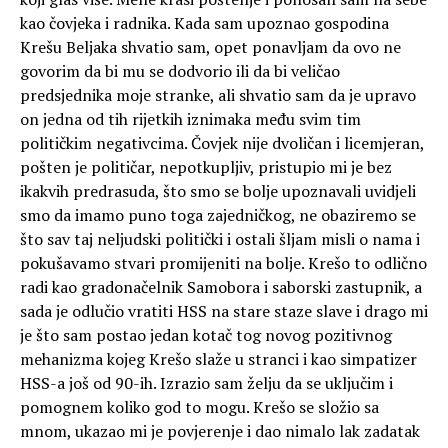
kao čovjeka i radnika. Kada sam upoznao gospodina
Krešu Beljaka shvatio sam, opet ponavljam da ovo ne
govorim da bi mu se dodvorio ili da bi veličao
predsjednika moje stranke, ali shvatio sam da je upravo
on jedna od tih rijetkih iznimaka među svim tim
političkim negativcima. Čovjek nije dvoličan i licemjeran,
pošten je političar, nepotkupljiv, pristupio mi je bez
ikakvih predrasuda, što smo se bolje upoznavali uvidjeli
smo da imamo puno toga zajedničkog, ne obaziremo se
što sav taj neljudski politički i ostali šljam misli o nama i
pokušavamo stvari promijeniti na bolje. Krešo to odlično
radi kao gradonačelnik Samobora i saborski zastupnik, a
sada je odlučio vratiti HSS na stare staze slave i drago mi
je što sam postao jedan kotač tog novog pozitivnog
mehanizma kojeg Krešo slaže u stranci i kao simpatizer
HSS-a još od 90-ih. Izrazio sam želju da se uključim i
pomognem koliko god to mogu. Krešo se složio sa
mnom, ukazao mi je povjerenje i dao nimalo lak zadatak