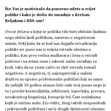
Što Vas je motiviralo da ponovno uđete u svijet
politke i kako je došlo do suradnje s Krešom
Beljakom i HSS-om?
Ovo je država u kojoj se politika više bavi običnim ljudima
nego obični ljudi politikom, naravno u negativnom
smislu. Neki kažu da se kod nas događa estradizacija
politike jer puno nas iz svijeta estrade ulazimo u
politiku. Kao prvo većina muškaraca i žena u estradi
pošteno i na svima znan i zakonit način zarađuju za
kruh, tako da ne znam zašto se riječ estrada tumači
negativno. A negativni, tj. najnegativniji u našem
društvu su upravo profesionalni političari koji ne samo
da zadnjih 30 godina užasno loše rade svoj posao nego je
tu i previše koristoljublja, sebičnosti, lopovluka, prevara,
nezakonitog bogaćenja, korupcije itd. Čast iznimkama
kojih je uistinu malo. Eto vidite, zbog takvih nesposobnih
i pokvarenih političara i mi iz drugih djelatnosti ulazimo