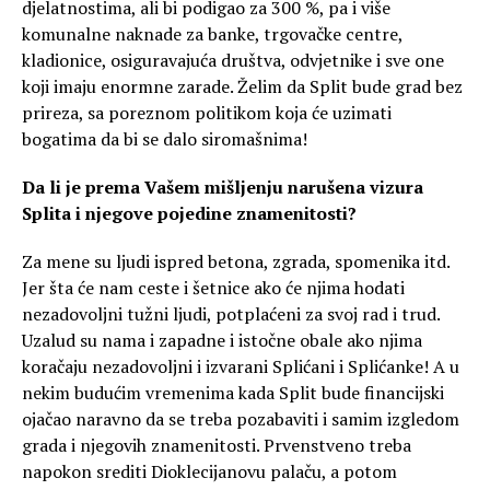
djelatnostima, ali bi podigao za 300 %, pa i više
komunalne naknade za banke, trgovačke centre,
kladionice, osiguravajuća društva, odvjetnike i sve one
koji imaju enormne zarade. Želim da Split bude grad bez
prireza, sa poreznom politikom koja će uzimati
bogatima da bi se dalo siromašnima!
Da li je prema Vašem mišljenju narušena vizura
Splita i njegove pojedine znamenitosti?
Za mene su ljudi ispred betona, zgrada, spomenika itd.
Jer šta će nam ceste i šetnice ako će njima hodati
nezadovoljni tužni ljudi, potplaćeni za svoj rad i trud.
Uzalud su nama i zapadne i istočne obale ako njima
koračaju nezadovoljni i izvarani Splićani i Splićanke! A u
nekim budućim vremenima kada Split bude financijski
ojačao naravno da se treba pozabaviti i samim izgledom
grada i njegovih znamenitosti. Prvenstveno treba
napokon srediti Dioklecijanovu palaču, a potom