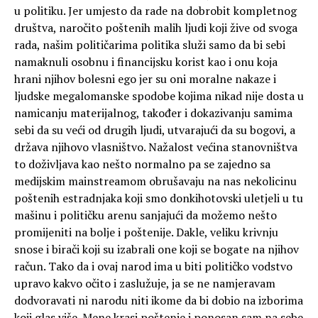
u politiku. Jer umjesto da rade na dobrobit kompletnog
društva, naročito poštenih malih ljudi koji žive od svoga
rada, našim političarima politika služi samo da bi sebi
namaknuli osobnu i financijsku korist kao i onu koja
hrani njihov bolesni ego jer su oni moralne nakaze i
ljudske megalomanske spodobe kojima nikad nije dosta u
namicanju materijalnog, također i dokazivanju samima
sebi da su veći od drugih ljudi, utvarajući da su bogovi, a
država njihovo vlasništvo. Nažalost većina stanovništva
to doživljava kao nešto normalno pa se zajedno sa
medijskim mainstreamom obrušavaju na nas nekolicinu
poštenih estradnjaka koji smo donkihotovski uletjeli u tu
mašinu i političku arenu sanjajući da možemo nešto
promijeniti na bolje i poštenije. Dakle, veliku krivnju
snose i birači koji su izabrali one koji se bogate na njihov
račun. Tako da i ovaj narod ima u biti političko vodstvo
upravo kakvo očito i zaslužuje, ja se ne namjeravam
dodvoravati ni narodu niti ikome da bi dobio na izborima
koji glas više. Mene krasi poštenje i ponosan sam na sebe