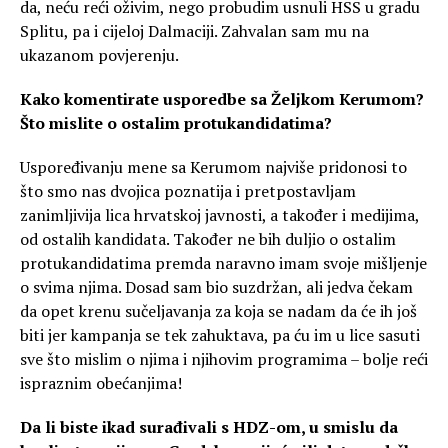
da, neću reći oživim, nego probudim usnuli HSS u gradu
Splitu, pa i cijeloj Dalmaciji. Zahvalan sam mu na
ukazanom povjerenju.
Kako komentirate usporedbe sa Željkom Kerumom?
Što mislite o ostalim protukandidatima?
Uspoređivanju mene sa Kerumom najviše pridonosi to
što smo nas dvojica poznatija i pretpostavljam
zanimljivija lica hrvatskoj javnosti, a također i medijima,
od ostalih kandidata. Također ne bih duljio o ostalim
protukandidatima premda naravno imam svoje mišljenje
o svima njima. Dosad sam bio suzdržan, ali jedva čekam
da opet krenu sučeljavanja za koja se nadam da će ih još
biti jer kampanja se tek zahuktava, pa ću im u lice sasuti
sve što mislim o njima i njihovim programima – bolje reći
ispraznim obećanjima!
Da li biste ikad surađivali s HDZ-om, u smislu da